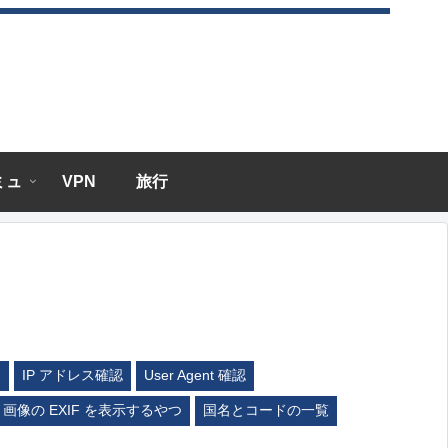
エミュ
VPN
旅行
ム
IP アドレス確認
User Agent 確認
画像の EXIF を表示するやつ
国名とコードの一覧