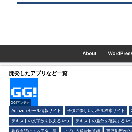
About
WordPres
開発したアプリなど一覧
GG!アンテナ
Amazon セール情報サイト
子供に優しいホテル検索サイト
テキストの文字数を数えるやつ
テキストの差分を確認するや
複数言語による国名一覧
アプリ内通貨換算機
西暦和暦泰仏