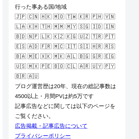
行った事ある国/地域
🇯🇵 🇨🇳 🇭🇰 🇲🇴 🇹🇼 🇰🇷 🇵🇭 🇻🇳
🇱🇦 🇰🇭 🇹🇭 🇲🇲 🇲🇾 🇸🇬 🇮🇩 🇮🇳
🇧🇩 🇳🇵 🇱🇰 🇰🇿 🇰🇬 🇺🇿 🇹🇷 🇵🇹
🇪🇸 🇦🇩 🇫🇷 🇲🇨 🇮🇹 🇸🇮 🇭🇷 🇷🇸
🇧🇦 🇲🇪 🇽🇰 🇲🇰 🇦🇱 🇧🇬 🇬🇷 🇪🇬
🇺🇸 🇲🇽 🇵🇪 🇧🇴 🇨🇱 🇦🇷 🇺🇾 🇵🇾
🇧🇷 🇦🇺
ブログ運営歴は20年、現在の総記事数は
4500以上・月間PVは約5万です
記事広告などに関しては以下のページを
ご覧ください。
広告掲載・記事広告について
プライバシーポリシー