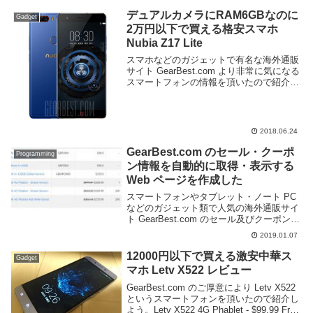
リンクより確認できる。セールの開始日時
は9月3日16時(日本時間)か...
デュアルカメラにRAM6GBなのに
Gadget
2万円以下で買える格安スマホ
Nubia Z17 Lite
スマホなどのガジェットで有名な海外通販
サイト GearBest.com より非常に気になる
スマートフォンの情報を頂いたので紹介し
よう。Nubia Z17 Lite だ。GearBest.com
上での価格は現時点で53%オフで19130円
と...
2018.06.24
GearBest.com のセール・クーポ
Programming
ン情報を自動的に取得・表示する
Web ページを作成した
スマートフォンやタブレット・ノート PC
などのガジェット類で人気の海外通販サイ
ト GearBest.com のセール及びクーポン情
報をまとめたページを作成した。以下のリ
2019.01.07
ンクより確認できる。セール・クーポン情
報の取得方法だが、GearBes...
12000円以下で買える激安中華ス
Gadget
マホ Letv X522 レビュー
GearBest.com のご厚意により Letv X522
というスマートフォンを頂いたので紹介し
よう。Letv X522 4G Phablet - $99.99 Free