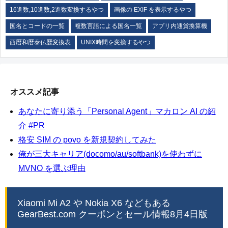
16進数,10進数,2進数変換するやつ
画像の EXIF を表示するやつ
国名とコードの一覧
複数言語による国名一覧
アプリ内通貨換算機
西暦和暦泰仏歴変換表
UNIX時間を変換するやつ
オススメ記事
あなたに寄り添う「Personal Agent」マカロン AI の紹
介 #PR
格安 SIM の povo を新規契約してみた
俺が三大キャリア(docomo/au/softbank)を使わずに
MVNO を選ぶ理由
Xiaomi Mi A2 や Nokia X6 などもある
GearBest.com クーポンとセール情報8月4日版