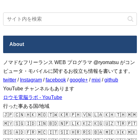
About
ノマドなフリーランス WEB プログラマ @ryomatsu がコン
ピュータ・モバイルに関するお役立ち情報を書いてます。
twitter
/
Instagram
/
facebook
/
google+
/
mixi
/
github
YouTube チャンネルもあります
ロウモ電脳ラボ - YouTube
行った事ある国/地域
🇯🇵 🇨🇳 🇭🇰 🇲🇴 🇹🇼 🇰🇷 🇵🇭 🇻🇳 🇱🇦 🇰🇭 🇹🇭 🇲🇲
🇲🇾 🇸🇬 🇮🇩 🇮🇳 🇧🇩 🇳🇵 🇱🇰 🇰🇿 🇰🇬 🇺🇿 🇹🇷 🇵🇹
🇪🇸 🇦🇩 🇫🇷 🇲🇨 🇮🇹 🇸🇮 🇭🇷 🇷🇸 🇧🇦 🇲🇪 🇽🇰 🇲🇰