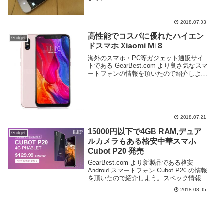
Shipping|GearBest.comLetv X522 は...
2018.07.03
高性能でコスパに優れたハイエン
Gadget
ドスマホ Xiaomi Mi 8
海外のスマホ・PC等ガジェット通販サイ
トである GearBest.com より良さ気なスマ
ートフォンの情報を頂いたので紹介しよ
う。今回紹介するのは Xiaomi Mi 8 4G
だ。中国企業小米科技(Xiaomi)からリリー
スされたスマート...
2018.07.21
15000円以下で4GB RAM,デュア
Gadget
ルカメラもある格安中華スマホ
Cubot P20 発売
GearBest.com より新製品である格安
Android スマートフォン Cubot P20 の情報
を頂いたので紹介しよう。スペック情報を
見てみよう。OSAndroid 8.0CPUMT6750T
2018.08.05
1.5GHz 8コアRAM4GBスト...