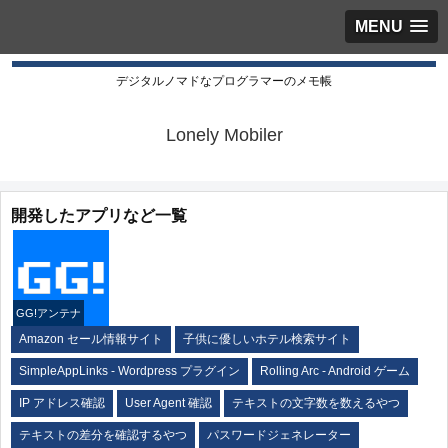
MENU
デジタルノマドなプログラマーのメモ帳
Lonely Mobiler
開発したアプリなど一覧
GG!アンテナ
Amazon セール情報サイト
子供に優しいホテル検索サイト
SimpleAppLinks - Wordpress プラグイン
Rolling Arc - Android ゲーム
IP アドレス確認
User Agent 確認
テキストの文字数を数えるやつ
テキストの差分を確認するやつ
パスワードジェネレーター