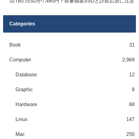
32TBのSSDが7,480円？容量偽装SSDと詐欺広告に注意
Categories
Book
31
Computer
2,969
Database
12
Graphic
8
Hardware
68
Linux
147
Mac
250