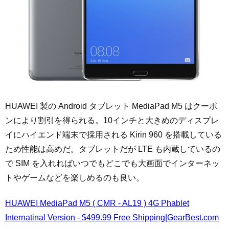
HUAWEI 製の Android タブレット MediaPad M5 はクーポ
ンにより割引を得られる。10インチと大きめのディスプレ
イにハイエンド端末で採用される Kirin 960 を搭載している
ため性能は高めだ。タブレットだが LTE も内蔵しているの
で SIM を入れればいつでもどこでも大画面でインターネッ
トやゲームなどを楽しめるのも良い。
HUAWEI MediaPad M5 ( CMR - AL19 ) 4G Phablet
Internatinal Version - $499.99 Free Shipping|GearBest.com