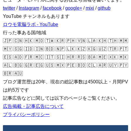
twitter
/
Instagram
/
facebook
/
google+
/
mixi
/
github
YouTube チャンネルもあります
ロウモ電脳ラボ - YouTube
行った事ある国/地域
🇯🇵 🇨🇳 🇭🇰 🇲🇴 🇹🇼 🇰🇷 🇵🇭 🇻🇳 🇱🇦 🇰🇭 🇹🇭 🇲🇲
🇲🇾 🇸🇬 🇮🇩 🇮🇳 🇧🇩 🇳🇵 🇱🇰 🇰🇿 🇰🇬 🇺🇿 🇹🇷 🇵🇹
🇪🇸 🇦🇩 🇫🇷 🇲🇨 🇮🇹 🇸🇮 🇭🇷 🇷🇸 🇧🇦 🇲🇪 🇽🇰 🇲🇰
🇦🇱 🇧🇬 🇬🇷 🇪🇬 🇺🇸 🇲🇽 🇵🇪 🇧🇴 🇨🇱 🇦🇷 🇺🇾 🇵🇾
🇧🇷 🇦🇺
ブログ運営歴は20年、現在の総記事数は4500以上・月間PV
は約5万です
記事広告などに関しては以下のページをご覧ください。
広告掲載・記事広告について
プライバシーポリシー