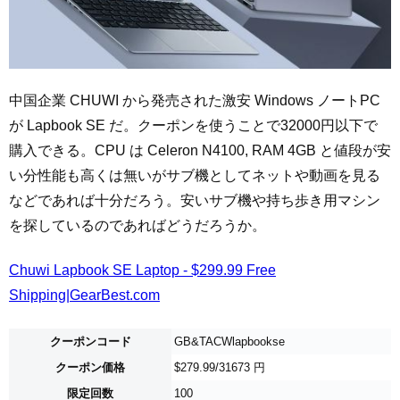
中国企業 CHUWI から発売された激安 Windows ノートPC
が Lapbook SE だ。クーポンを使うことで32000円以下で
購入できる。CPU は Celeron N4100, RAM 4GB と値段が安
い分性能も高くは無いがサブ機としてネットや動画を見る
などであれば十分だろう。安いサブ機や持ち歩き用マシン
を探しているのであればどうだろうか。
Chuwi Lapbook SE Laptop - $299.99 Free
Shipping|GearBest.com
クーポンコード
GB&TACWlapbookse
クーポン価格
$279.99/31673 円
限定回数
100