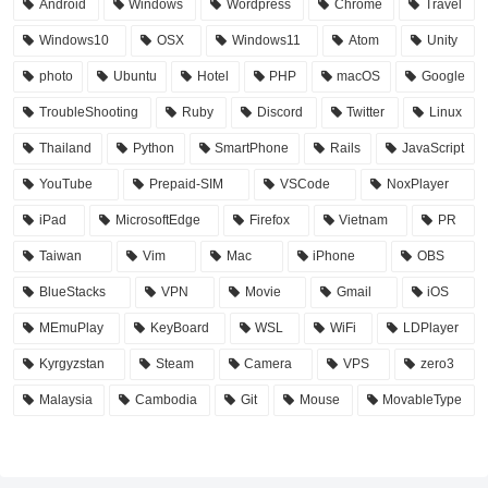
Android
Windows
Wordpress
Chrome
Travel
Windows10
OSX
Windows11
Atom
Unity
photo
Ubuntu
Hotel
PHP
macOS
Google
TroubleShooting
Ruby
Discord
Twitter
Linux
Thailand
Python
SmartPhone
Rails
JavaScript
YouTube
Prepaid-SIM
VSCode
NoxPlayer
iPad
MicrosoftEdge
Firefox
Vietnam
PR
Taiwan
Vim
Mac
iPhone
OBS
BlueStacks
VPN
Movie
Gmail
iOS
MEmuPlay
KeyBoard
WSL
WiFi
LDPlayer
Kyrgyzstan
Steam
Camera
VPS
zero3
Malaysia
Cambodia
Git
Mouse
MovableType