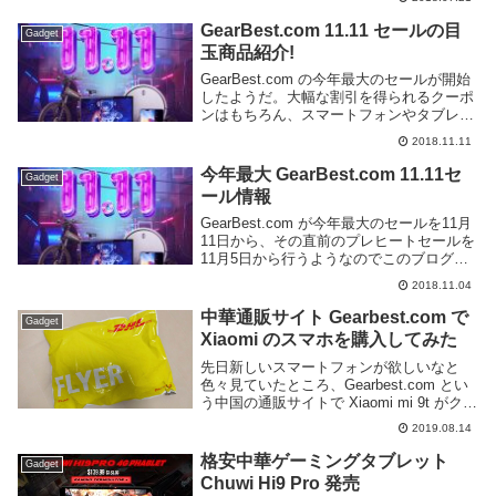
GearBest.com 11.11 セールの目
Gadget
玉商品紹介!
GearBest.com の今年最大のセールが開始
したようだ。大幅な割引を得られるクーポ
ンはもちろん、スマートフォンやタブレッ
トを中心に様々な商品が値引きされてい
2018.11.11
る。この記事ではそんな GearBest.com
11.11 セールの中から目...
今年最大 GearBest.com 11.11セ
Gadget
ール情報
GearBest.com が今年最大のセールを11月
11日から、その直前のプレヒートセールを
11月5日から行うようなのでこのブログで
も共有しておこう。何故 11.11 なのかとい
2018.11.04
うと GearBest.com は中国企業なのだが、
中国では1...
中華通販サイト Gearbest.com で
Gadget
Xiaomi のスマホを購入してみた
先日新しいスマートフォンが欲しいなと
色々見ていたところ、Gearbest.com とい
う中国の通販サイトで Xiaomi mi 9t がクー
ポン利用で3万円ちょっとと非常に安価に
2019.08.14
なっているのを発見、購入する事にした。
Gearbest.com...
格安中華ゲーミングタブレット
Gadget
Chuwi Hi9 Pro 発売