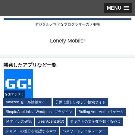
MENU
デジタルノマドなプログラマーのメモ帳
Lonely Mobiler
開発したアプリなど一覧
GG!アンテナ
Amazon セール情報サイト
子供に優しいホテル検索サイト
SimpleAppLinks - Wordpress プラグイン
Rolling Arc - Android ゲーム
IP アドレス確認
User Agent 確認
テキストの文字数を数えるやつ
テキストの差分を確認するやつ
パスワードジェネレーター