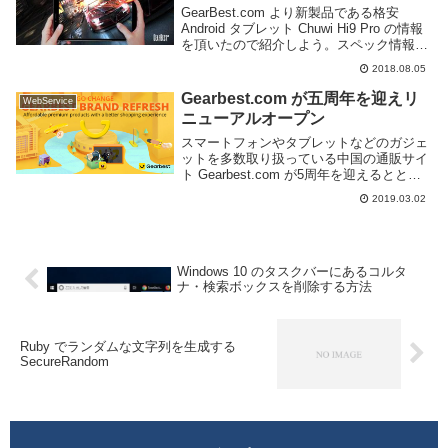
GearBest.com より新製品である格安
Android タブレット Chuwi Hi9 Pro の情報
を頂いたので紹介しよう。スペック情報を
見てみよう。OSAndroid 8.0CPUHelio X20
2018.08.05
10コアRAM3GBストレー...
Gearbest.com が五周年を迎えリ
WebService
ニューアルオープン
スマートフォンやタブレットなどのガジェ
ットを多数取り扱っている中国の通販サイ
ト Gearbest.com が5周年を迎えるととも
にブランドイメージやロゴを一新しリニュ
2019.03.02
ーアルオープンしたようだ。新しいロゴは
Gearbest.com の G ...
Windows 10 のタスクバーにあるコルタ
ナ・検索ボックスを削除する方法
Ruby でランダムな文字列を生成する
SecureRandom