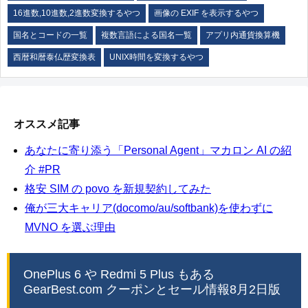
16進数,10進数,2進数変換するやつ
画像の EXIF を表示するやつ
国名とコードの一覧
複数言語による国名一覧
アプリ内通貨換算機
西暦和暦泰仏歴変換表
UNIX時間を変換するやつ
オススメ記事
あなたに寄り添う「Personal Agent」マカロン AI の紹
介 #PR
格安 SIM の povo を新規契約してみた
俺が三大キャリア(docomo/au/softbank)を使わずに
MVNO を選ぶ理由
OnePlus 6 や Redmi 5 Plus もある
GearBest.com クーポンとセール情報8月2日版