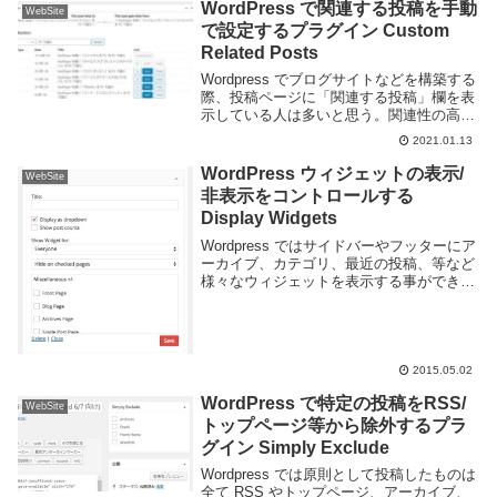
WordPress で関連する投稿を手動
WebSite
で設定するプラグイン Custom
Related Posts
Wordpress でブログサイトなどを構築する
際、投稿ページに「関連する投稿」欄を表
示している人は多いと思う。関連性の高い
ページを表示することで離脱率を下げられ
2021.01.13
るので、殆どのブログで採用しているので
はないかと思う。通常この関連する投稿欄
WordPress ウィジェットの表示/
WebSite
は...
非表示をコントロールする
Display Widgets
Wordpress ではサイドバーやフッターにア
ーカイブ、カテゴリ、最近の投稿、等など
様々なウィジェットを表示する事ができま
す。基本的にはウィジェットはサイドバー
に設定したら全てのページで同じように表
示されますが、ページによっては表示した
く...
2015.05.02
WordPress で特定の投稿をRSS/
WebSite
トップページ等から除外するプラ
グイン Simply Exclude
Wordpress では原則として投稿したものは
全て RSS やトップページ、アーカイブ、