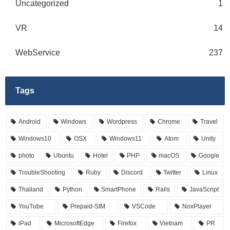
Uncategorized
1
VR
14
WebService
237
Tags
Android
Windows
Wordpress
Chrome
Travel
Windows10
OSX
Windows11
Atom
Unity
photo
Ubuntu
Hotel
PHP
macOS
Google
TroubleShooting
Ruby
Discord
Twitter
Linux
Thailand
Python
SmartPhone
Rails
JavaScript
YouTube
Prepaid-SIM
VSCode
NoxPlayer
iPad
MicrosoftEdge
Firefox
Vietnam
PR