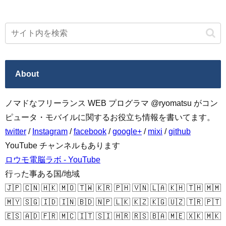
About
ノマドなフリーランス WEB プログラマ @ryomatsu がコン
ピュータ・モバイルに関するお役立ち情報を書いてます。
twitter
/
Instagram
/
facebook
/
google+
/
mixi
/
github
YouTube チャンネルもあります
ロウモ電脳ラボ - YouTube
行った事ある国/地域
🇯🇵 🇨🇳 🇭🇰 🇲🇴 🇹🇼 🇰🇷 🇵🇭 🇻🇳 🇱🇦 🇰🇭 🇹🇭 🇲🇲
🇲🇾 🇸🇬 🇮🇩 🇮🇳 🇧🇩 🇳🇵 🇱🇰 🇰🇿 🇰🇬 🇺🇿 🇹🇷 🇵🇹
🇪🇸 🇦🇩 🇫🇷 🇲🇨 🇮🇹 🇸🇮 🇭🇷 🇷🇸 🇧🇦 🇲🇪 🇽🇰 🇲🇰