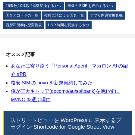
16進数,10進数,2進数変換するやつ
画像の EXIF を表示するやつ
国名とコードの一覧
複数言語による国名一覧
アプリ内通貨換算機
西暦和暦泰仏歴変換表
UNIX時間を変換するやつ
オススメ記事
あなたに寄り添う「Personal Agent」マカロン AI の紹
介 #PR
格安 SIM の povo を新規契約してみた
俺が三大キャリア(docomo/au/softbank)を使わずに
MVNO を選ぶ理由
ストリートビューを WordPress に表示するプ
ラグイン Shortcode for Google Street View