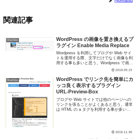
ryomatsu
関連記事
WordPress の画像を置き換えるプ
WebSite
ラグイン Enable Media Replace
Wordpress を利用してブログや Web サイ
トを運用する際、文字だけでなく画像を利
用する事も多いと思う。Wordpress で画像
を扱う際に一つ気を付けたいのが「一度ア
2019.05.15
ップロードした画像を置き換える事が出来
ない」という点だ。画像に間...
WordPress でリンク先を簡単にカ
WebSite
ッコ良く表示するプラグイン
URL-Preview-Box
ブログや Web サイトでは他のページへの
リンクを張ることがよくあると思う。通常
は HTML の a タグを利用する事が多いと
思うが、文字列だけのリンクというのは味
気ないです。かといって画像を用意するの
の結構面倒くさいですね。URL-Pre...
2016.11.30