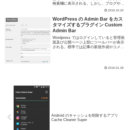
検索欄に表示される。しかし、ブログや
Web サイトを運用していると RSS やトッ
2016.10.20
プページ等に表示したくない記事やページ
を書く事もあると思う。ある記...
WordPress の Admin Bar をカス
WebSite
タマイズするプラグイン Custom
Admin Bar
Wordpress ではログインしていると管理画
面及び公開ページ上部にツールバーが表示
される。標準では記事の新規作成やコメン
トページへのリンク、プラグインを入れて
いればそれに対応するものが表示される。
ここに自分の好きなものを表示しようとい
う...
2016.01.28
Android のキャッシュを削除するアプリ
Cache Cleaner Super