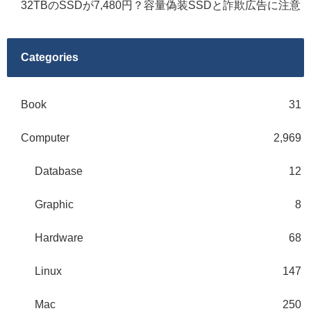
32TBのSSDが7,480円？容量偽装SSDと詐欺広告に注意
Categories
Book
31
Computer
2,969
Database
12
Graphic
8
Hardware
68
Linux
147
Mac
250