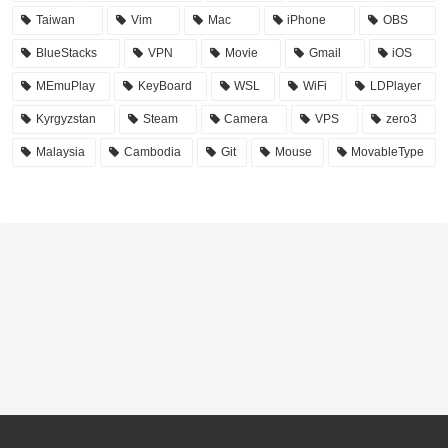
Taiwan
Vim
Mac
iPhone
OBS
BlueStacks
VPN
Movie
Gmail
iOS
MEmuPlay
KeyBoard
WSL
WiFi
LDPlayer
Kyrgyzstan
Steam
Camera
VPS
zero3
Malaysia
Cambodia
Git
Mouse
MovableType