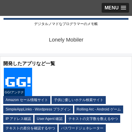
MENU
デジタルノマドなプログラマーのメモ帳
Lonely Mobiler
開発したアプリなど一覧
GG!アンテナ
Amazon セール情報サイト
子供に優しいホテル検索サイト
SimpleAppLinks - Wordpress プラグイン
Rolling Arc - Android ゲーム
IP アドレス確認
User Agent 確認
テキストの文字数を数えるやつ
テキストの差分を確認するやつ
パスワードジェネレーター