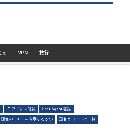
エミュ
VPN
旅行
ム
IP アドレス確認
User Agent 確認
画像の EXIF を表示するやつ
国名とコードの一覧