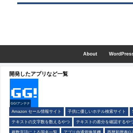
About
WordPres
開発したアプリなど一覧
GG!アンテナ
Amazon セール情報サイト
子供に優しいホテル検索サイト
テキストの文字数を数えるやつ
テキストの差分を確認するや
複数言語による国名一覧
アプリ内通貨換算機
西暦和暦泰仏