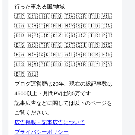
行った事ある国/地域
🇯🇵 🇨🇳 🇭🇰 🇲🇴 🇹🇼 🇰🇷 🇵🇭 🇻🇳
🇱🇦 🇰🇭 🇹🇭 🇲🇲 🇲🇾 🇸🇬 🇮🇩 🇮🇳
🇧🇩 🇳🇵 🇱🇰 🇰🇿 🇰🇬 🇺🇿 🇹🇷 🇵🇹
🇪🇸 🇦🇩 🇫🇷 🇲🇨 🇮🇹 🇸🇮 🇭🇷 🇷🇸
🇧🇦 🇲🇪 🇽🇰 🇲🇰 🇦🇱 🇧🇬 🇬🇷 🇪🇬
🇺🇸 🇲🇽 🇵🇪 🇧🇴 🇨🇱 🇦🇷 🇺🇾 🇵🇾
🇧🇷 🇦🇺
ブログ運営歴は20年、現在の総記事数は
4500以上・月間PVは約5万です
記事広告などに関しては以下のページを
ご覧ください。
広告掲載・記事広告について
プライバシーポリシー