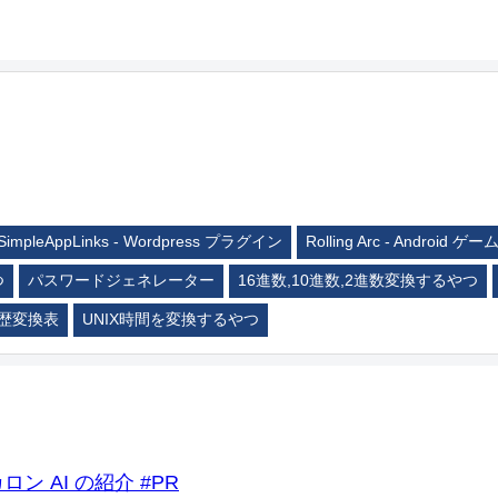
SimpleAppLinks - Wordpress プラグイン
Rolling Arc - Android ゲー
つ
パスワードジェネレーター
16進数,10進数,2進数変換するやつ
歴変換表
UNIX時間を変換するやつ
ロン AI の紹介 #PR