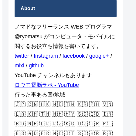
About
ノマドなフリーランス WEB プログラマ
@ryomatsu がコンピュータ・モバイルに
関するお役立ち情報を書いてます。
twitter
/
Instagram
/
facebook
/
google+
/
mixi
/
github
YouTube チャンネルもあります
ロウモ電脳ラボ - YouTube
行った事ある国/地域
🇯🇵 🇨🇳 🇭🇰 🇲🇴 🇹🇼 🇰🇷 🇵🇭 🇻🇳
🇱🇦 🇰🇭 🇹🇭 🇲🇲 🇲🇾 🇸🇬 🇮🇩 🇮🇳
🇧🇩 🇳🇵 🇱🇰 🇰🇿 🇰🇬 🇺🇿 🇹🇷 🇵🇹
🇪🇸 🇦🇩 🇫🇷 🇲🇨 🇮🇹 🇸🇮 🇭🇷 🇷🇸