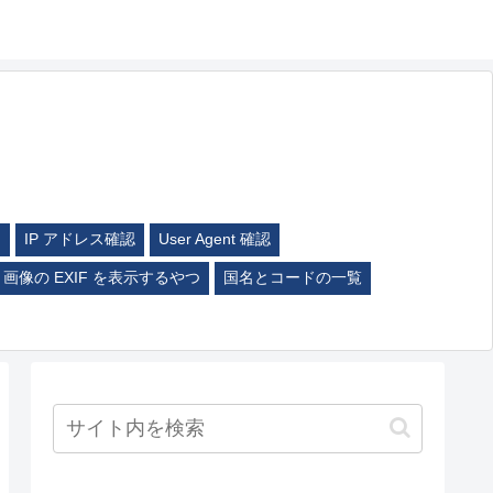
ム
IP アドレス確認
User Agent 確認
画像の EXIF を表示するやつ
国名とコードの一覧