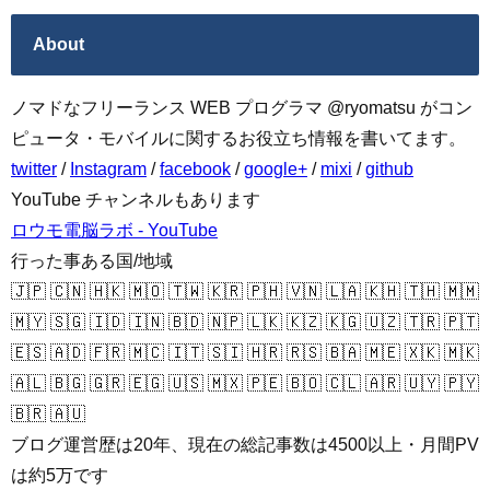
About
ノマドなフリーランス WEB プログラマ @ryomatsu がコン
ピュータ・モバイルに関するお役立ち情報を書いてます。
twitter
/
Instagram
/
facebook
/
google+
/
mixi
/
github
YouTube チャンネルもあります
ロウモ電脳ラボ - YouTube
行った事ある国/地域
🇯🇵 🇨🇳 🇭🇰 🇲🇴 🇹🇼 🇰🇷 🇵🇭 🇻🇳 🇱🇦 🇰🇭 🇹🇭 🇲🇲
🇲🇾 🇸🇬 🇮🇩 🇮🇳 🇧🇩 🇳🇵 🇱🇰 🇰🇿 🇰🇬 🇺🇿 🇹🇷 🇵🇹
🇪🇸 🇦🇩 🇫🇷 🇲🇨 🇮🇹 🇸🇮 🇭🇷 🇷🇸 🇧🇦 🇲🇪 🇽🇰 🇲🇰
🇦🇱 🇧🇬 🇬🇷 🇪🇬 🇺🇸 🇲🇽 🇵🇪 🇧🇴 🇨🇱 🇦🇷 🇺🇾 🇵🇾
🇧🇷 🇦🇺
ブログ運営歴は20年、現在の総記事数は4500以上・月間PV
は約5万です