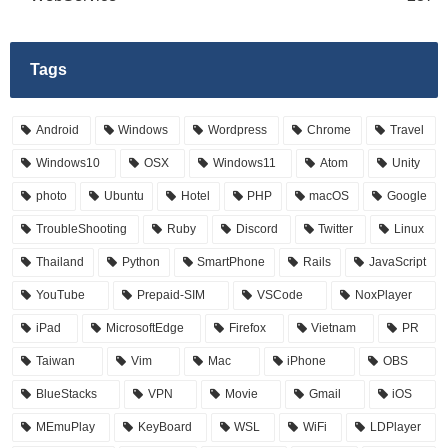
Tags
Android
Windows
Wordpress
Chrome
Travel
Windows10
OSX
Windows11
Atom
Unity
photo
Ubuntu
Hotel
PHP
macOS
Google
TroubleShooting
Ruby
Discord
Twitter
Linux
Thailand
Python
SmartPhone
Rails
JavaScript
YouTube
Prepaid-SIM
VSCode
NoxPlayer
iPad
MicrosoftEdge
Firefox
Vietnam
PR
Taiwan
Vim
Mac
iPhone
OBS
BlueStacks
VPN
Movie
Gmail
iOS
MEmuPlay
KeyBoard
WSL
WiFi
LDPlayer