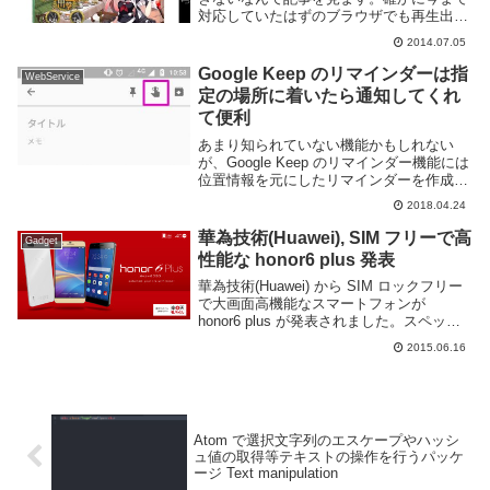
対応していたはずのブラウザでも再生出来
なくなっており、これを回避する為に
2014.07.05
XDA では hacked flash player を使用した
方法...
Google Keep のリマインダーは指
WebService
定の場所に着いたら通知してくれ
て便利
あまり知られていない機能かもしれない
が、Google Keep のリマインダー機能には
位置情報を元にしたリマインダーを作成す
る事ができる。例えば、「外出時にスーパ
2018.04.24
ーに寄った際に買い物リストを通知する」
とか「気になる店があるから近くを通りか
華為技術(Huawei), SIM フリーで高
Gadget
か...
性能な honor6 plus 発表
華為技術(Huawei) から SIM ロックフリー
で大画面高機能なスマートフォンが
honor6 plus が発表されました。スペック
は以下の通り。OSAndroid 4.4 Kit
2015.06.16
KatCPUHisilicon Kirin 925 オ...
Atom で選択文字列のエスケープやハッシ
ュ値の取得等テキストの操作を行うパッケ
ージ Text manipulation