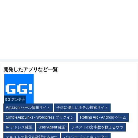
開発したアプリなど一覧
GG!アンテナ
Amazon セール情報サイト
子供に優しいホテル検索サイト
SimpleAppLinks - Wordpress プラグイン
Rolling Arc - Android ゲーム
IP アドレス確認
User Agent 確認
テキストの文字数を数えるやつ
テキストの差分を確認するやつ
パスワードジェネレーター