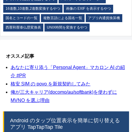
16進数,10進数,2進数変換するやつ
画像の EXIF を表示するやつ
国名とコードの一覧
複数言語による国名一覧
アプリ内通貨換算機
西暦和暦泰仏歴変換表
UNIX時間を変換するやつ
オススメ記事
あなたに寄り添う「Personal Agent」マカロン AI の紹
介 #PR
格安 SIM の povo を新規契約してみた
俺が三大キャリア(docomo/au/softbank)を使わずに
MVNO を選ぶ理由
Android のタップ位置表示を簡単に切り替える
アプリ TapTapTap Tile