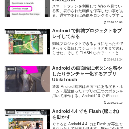
スマートフォンを利用して Web を見てい
る際、表示された画像を保存したい事があ
る。通常であれば画像をロングタップする
などしてダウンロードする事が可能だが、
2020.06.06
極稀に保存に失敗する事がある。このペー
ジではスマートフォンを利用して Web ブ
Android で御城プロジェクトをプ
Mobile
ラウ...
レイしてみる
御城プロジェクトできるようになったので
さっそく登録してチュートリアルまで終わ
らせた。そして FLASH なので・・・とい
うことでこれも Android 端末で動くのか試
2014.11.24
してみた。結論から言うと残念ながらタワ
ーディフェンスはできない。ドラッグ...
Android の画面端にボタンを増や
Mobile
したりランチャー化するアプリ
UbikiTouch
通常 Android 端末は画面下にある戻る・ホ
ーム・最近使ったアプリの三つのボタンを
用いて操作する。Android 10 で iPhone の
ような UI に変更されたが、基本的には画
2020.02.10
面下部を用いる事となる。より Android 端
末を効...
Android 4.4 でも Flash (艦これ)
Mobile
を動かす
ぐぐると Android 4.4 では Flash が再生で
きないなんて記事を見ます。確かに今まで