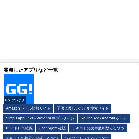
開発したアプリなど一覧
GG!アンテナ
Amazon セール情報サイト
子供に優しいホテル検索サイト
SimpleAppLinks - Wordpress プラグイン
Rolling Arc - Android ゲーム
IP アドレス確認
User Agent 確認
テキストの文字数を数えるやつ
テキストの差分を確認するやつ
パスワードジェネレーター