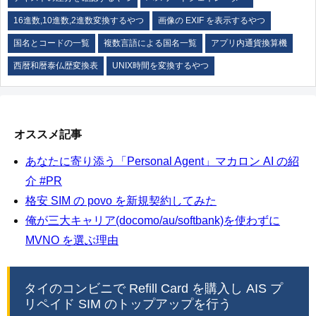
16進数,10進数,2進数変換するやつ
画像の EXIF を表示するやつ
国名とコードの一覧
複数言語による国名一覧
アプリ内通貨換算機
西暦和暦泰仏歴変換表
UNIX時間を変換するやつ
オススメ記事
あなたに寄り添う「Personal Agent」マカロン AI の紹
介 #PR
格安 SIM の povo を新規契約してみた
俺が三大キャリア(docomo/au/softbank)を使わずに
MVNO を選ぶ理由
タイのコンビニで Refill Card を購入し AIS プ
リペイド SIM のトップアップを行う