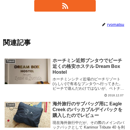
ryomatsu
関連記事
ホーチミン近郊ブンタウでビーチ
Travel
近くの格安ホステル Dream Box
Hostel
ホーチミンシティ近場のビーチリゾート
(らしい)で有名なブンタウへ行ってきた。
ビーチで遊んだわけではないが、ベトナム
の地方都市という感じでのんびりとした雰
2018.12.07
囲気の良いところだ。ブンタウ滞在時には
Dream Box Hostel という格安ホス...
海外旅行のサブバッグ用に Eagle
Travel
Creek のパッカブルデイパックを
購入したのでレビュー
現在海外旅行中だが、その際のメインのバ
ックパックとして Karrimor Tribute 40 を利