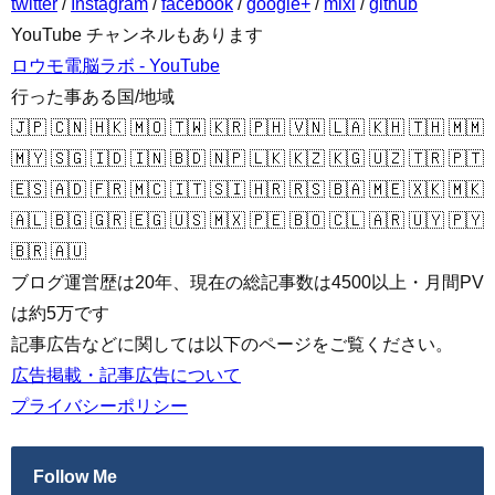
twitter
/
Instagram
/
facebook
/
google+
/
mixi
/
github
YouTube チャンネルもあります
ロウモ電脳ラボ - YouTube
行った事ある国/地域
🇯🇵 🇨🇳 🇭🇰 🇲🇴 🇹🇼 🇰🇷 🇵🇭 🇻🇳 🇱🇦 🇰🇭 🇹🇭 🇲🇲
🇲🇾 🇸🇬 🇮🇩 🇮🇳 🇧🇩 🇳🇵 🇱🇰 🇰🇿 🇰🇬 🇺🇿 🇹🇷 🇵🇹
🇪🇸 🇦🇩 🇫🇷 🇲🇨 🇮🇹 🇸🇮 🇭🇷 🇷🇸 🇧🇦 🇲🇪 🇽🇰 🇲🇰
🇦🇱 🇧🇬 🇬🇷 🇪🇬 🇺🇸 🇲🇽 🇵🇪 🇧🇴 🇨🇱 🇦🇷 🇺🇾 🇵🇾
🇧🇷 🇦🇺
ブログ運営歴は20年、現在の総記事数は4500以上・月間PV
は約5万です
記事広告などに関しては以下のページをご覧ください。
広告掲載・記事広告について
プライバシーポリシー
Follow Me