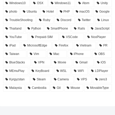
Windows10
OSX
Windows11
Atom
Unity
photo
Ubuntu
Hotel
PHP
macOS
Google
TroubleShooting
Ruby
Discord
Twitter
Linux
Thailand
Python
SmartPhone
Rails
JavaScript
YouTube
Prepaid-SIM
VSCode
NoxPlayer
iPad
MicrosoftEdge
Firefox
Vietnam
PR
Taiwan
Vim
Mac
iPhone
OBS
BlueStacks
VPN
Movie
Gmail
iOS
MEmuPlay
KeyBoard
WSL
WiFi
LDPlayer
Kyrgyzstan
Steam
Camera
VPS
zero3
Malaysia
Cambodia
Git
Mouse
MovableType