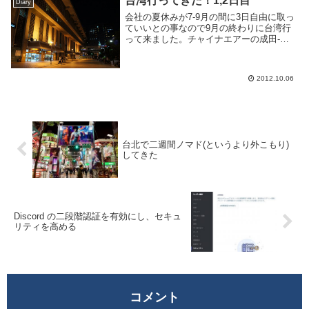
台湾行ってきた！1,2日目
Diary
やホースやバケ...
会社の夏休みが7-9月の間に3日自由に取っ
ていいとの事なので9月の終わりに台湾行
って来ました。チャイナエアーの成田-桃
園が往復で37000円でした。ツアーとあん
まかわんねぇ！というわけで初台湾です。
行く前は予定はほとんど決まってなくて、
2012.10.06
台北...
台北で二週間ノマド(というより外こもり)
してきた
Discord の二段階認証を有効にし、セキュ
リティを高める
コメント