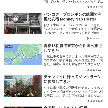
用している。使いやすいバックパックでは
あるが観光中などで常に背負うには大きす
2019.05.09
ぎるので、サブバッグとして以下の Eagle
Creek パッカ...
バンコク・プロンポンの綺麗で今
Travel
風な安宿 Monkey Nap Hostel
およそ半年ぶりにバンコクにやってきた。
バンコクではいくつか良く泊まる安宿があ
るのだが、そのうちの一つである Monkey
Nap Hostel を紹介しよう。BTS プロンポ
2019.01.07
ン駅から徒歩5分程度歩いたところにあ
る。大通りから一本中に入ったと...
青春18切符で東京から四国へ旅行
Travel
してきた
丁度仕事の合間にまとまった時間ができた
ので青春18切符を使って四国旅行に行って
きた。自宅の最寄り駅を除いた大まかなル
ートは以下の通り。乗り換え全部書くと大
2023.08.07
変なので駅舎を出たところだけ記載する。
東京→熱海→大垣→岡山岡山→高松→阿波
チェンマイに行ってソンクラーン
Travel
池田→高知...
に参加してきた
タイに来た高校の同級生がチェンマイのソ
ンクラーンで騒ぎたいというので自分も行
く事にした。チェンマイには一度行ったこ
とはあったがソンクラーンは初めてだ。ソ
2015.04.28
ンクラーンとはタイでいう正月にやる祭
り。通称水かけ祭り。大勢の人々が水鉄砲