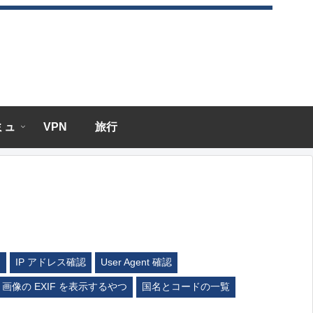
エミュ
VPN
旅行
ム
IP アドレス確認
User Agent 確認
画像の EXIF を表示するやつ
国名とコードの一覧