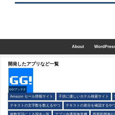
About
WordPres
開発したアプリなど一覧
GG!アンテナ
Amazon セール情報サイト
子供に優しいホテル検索サイト
テキストの文字数を数えるやつ
テキストの差分を確認するや
複数言語による国名一覧
アプリ内通貨換算機
西暦和暦泰仏