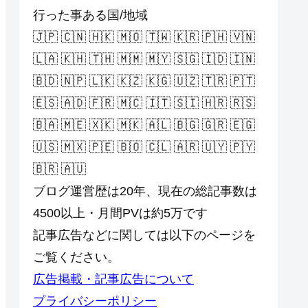
行った事ある国/地域
🇯🇵 🇨🇳 🇭🇰 🇲🇴 🇹🇼 🇰🇷 🇵🇭 🇻🇳
🇱🇦 🇰🇭 🇹🇭 🇲🇲 🇲🇾 🇸🇬 🇮🇩 🇮🇳
🇧🇩 🇳🇵 🇱🇰 🇰🇿 🇰🇬 🇺🇿 🇹🇷 🇵🇹
🇪🇸 🇦🇩 🇫🇷 🇲🇨 🇮🇹 🇸🇮 🇭🇷 🇷🇸
🇧🇦 🇲🇪 🇽🇰 🇲🇰 🇦🇱 🇧🇬 🇬🇷 🇪🇬
🇺🇸 🇲🇽 🇵🇪 🇧🇴 🇨🇱 🇦🇷 🇺🇾 🇵🇾
🇧🇷 🇦🇺
ブログ運営歴は20年、現在の総記事数は
4500以上・月間PVは約5万です
記事広告などに関しては以下のページを
ご覧ください。
広告掲載・記事広告について
プライバシーポリシー