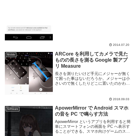
りしますからね。プライベートブラウジン
グ自体は Go...
2014.07.20
ARCore を利用してカメラで見た
Mobile
ものの長さを測る Google 製アプ
リ Measure
長さを測りたいけど手元にメジャーが無く
て困った事はないだろうか。メジャーは小
さいので無くしたりどこに置いたのかわか
らなくなって使いたいときに見つからない
事がある。もしスマートフォンにある程度
新しい Android 端末を利用しているのであ
2018.09.03
れ...
ApowerMirror で Android スマホ
Software
の音を PC で鳴らす方法
ApowerMirror というアプリを利用すると簡
単にスマートフォンの画面を PC へ表示す
ることができる。スマホ向けゲームのスト