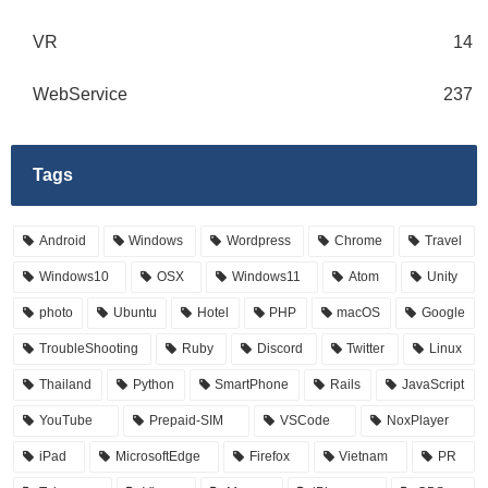
VR
14
WebService
237
Tags
Android
Windows
Wordpress
Chrome
Travel
Windows10
OSX
Windows11
Atom
Unity
photo
Ubuntu
Hotel
PHP
macOS
Google
TroubleShooting
Ruby
Discord
Twitter
Linux
Thailand
Python
SmartPhone
Rails
JavaScript
YouTube
Prepaid-SIM
VSCode
NoxPlayer
iPad
MicrosoftEdge
Firefox
Vietnam
PR