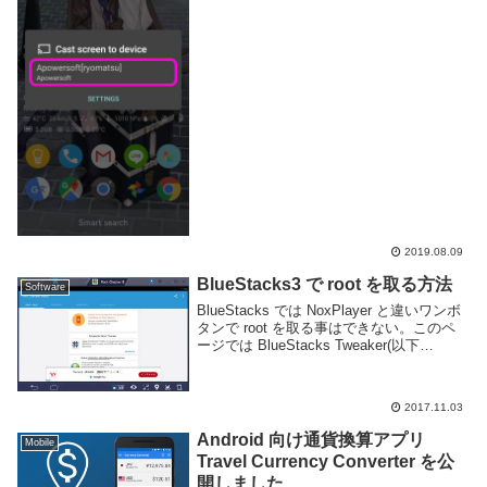
リーミングや画面共有、または単に大画面
で表示したいなどという場合に便利なアプ
リだが、そのままでは音を転送する...
2019.08.09
BlueStacks3 で root を取る方法
Software
BlueStacks では NoxPlayer と違いワンボ
タンで root を取る事はできない。このペ
ージでは BlueStacks Tweaker(以下
BSTweaker) というツールを用いて
BlueStacks で root を...
2017.11.03
Android 向け通貨換算アプリ
Mobile
Travel Currency Converter を公
開しました