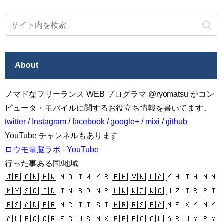
About
ノマドなフリーランス WEB プログラマ @ryomatsu がコン
ピュータ・モバイルに関するお役立ち情報を書いてます。
twitter
/
Instagram
/
facebook
/
google+
/
mixi
/
github
YouTube チャンネルもあります
ロウモ電脳ラボ - YouTube
行った事ある国/地域
🇯🇵 🇨🇳 🇭🇰 🇲🇴 🇹🇼 🇰🇷 🇵🇭 🇻🇳 🇱🇦 🇰🇭 🇹🇭 🇲🇲
🇲🇾 🇸🇬 🇮🇩 🇮🇳 🇧🇩 🇳🇵 🇱🇰 🇰🇿 🇰🇬 🇺🇿 🇹🇷 🇵🇹
🇪🇸 🇦🇩 🇫🇷 🇲🇨 🇮🇹 🇸🇮 🇭🇷 🇷🇸 🇧🇦 🇲🇪 🇽🇰 🇲🇰
🇦🇱 🇧🇬 🇬🇷 🇪🇬 🇺🇸 🇲🇽 🇵🇪 🇧🇴 🇨🇱 🇦🇷 🇺🇾 🇵🇾