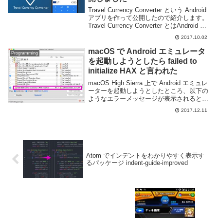
Travel Currency Converter という Android
アプリを作って公開したので紹介します。
Travel Currency Converter とはAndroid 向
けのシンプルで使いやすい通貨換算アプリ
2017.10.02
です。通貨換算...
macOS で Android エミュレータ
Programming
を起動しようとしたら failed to
initialize HAX と言われた
macOS High Sierra 上で Android エミュレ
ーターを起動しようとしたところ、以下の
ようなエラーメッセージが表示されると共
に起動する事ができなかった。HAX に何
2017.12.11
らかの問題が起きているように見える。グ
グって出てきた St...
Atom でインデントをわかりやすく表示す
るパッケージ indent-guide-improved