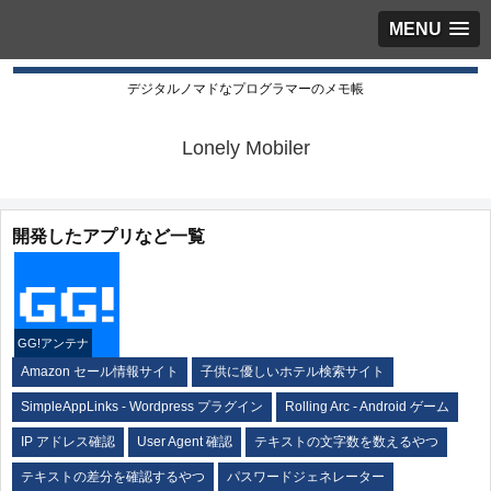
MENU
デジタルノマドなプログラマーのメモ帳
Lonely Mobiler
開発したアプリなど一覧
GG!アンテナ
Amazon セール情報サイト
子供に優しいホテル検索サイト
SimpleAppLinks - Wordpress プラグイン
Rolling Arc - Android ゲーム
IP アドレス確認
User Agent 確認
テキストの文字数を数えるやつ
テキストの差分を確認するやつ
パスワードジェネレーター