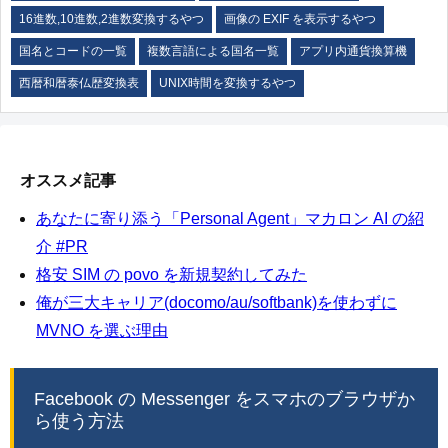
16進数,10進数,2進数変換するやつ
画像の EXIF を表示するやつ
国名とコードの一覧
複数言語による国名一覧
アプリ内通貨換算機
西暦和暦泰仏歴変換表
UNIX時間を変換するやつ
オススメ記事
あなたに寄り添う「Personal Agent」マカロン AI の紹
介 #PR
格安 SIM の povo を新規契約してみた
俺が三大キャリア(docomo/au/softbank)を使わずに
MVNO を選ぶ理由
Facebook の Messenger をスマホのブラウザか
ら使う方法