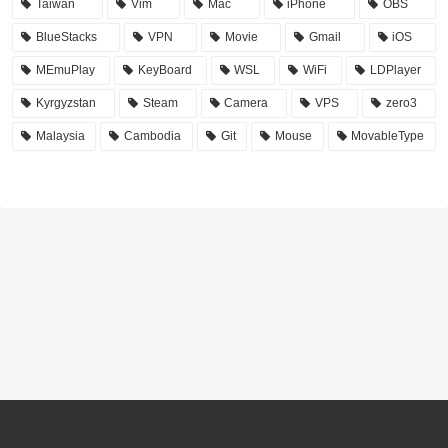
Taiwan
Vim
Mac
iPhone
OBS
BlueStacks
VPN
Movie
Gmail
iOS
MEmuPlay
KeyBoard
WSL
WiFi
LDPlayer
Kyrgyzstan
Steam
Camera
VPS
zero3
Malaysia
Cambodia
Git
Mouse
MovableType