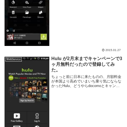
Apps というアプリを利用すれば12個...
2015.01.27
Hulu が2月末までキャンペーンで3
WebService
ヶ月無料だったので登録してみ
た。
ちょっと前に日本に来たものの、月額料金
が本国より高めでいまいち乗り気にならな
かったHulu、どうやらdocomoとキャンペ
ーンやってるようで、2月末までに申し込
んだら3ヶ月ほど無料で使える様です。な
のでギリギリの今登録してみました。アプ
リケ...