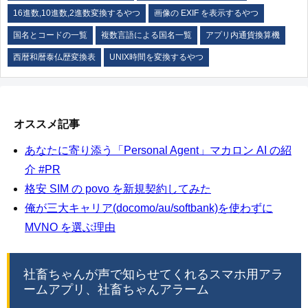
16進数,10進数,2進数変換するやつ
画像の EXIF を表示するやつ
国名とコードの一覧
複数言語による国名一覧
アプリ内通貨換算機
西暦和暦泰仏歴変換表
UNIX時間を変換するやつ
オススメ記事
あなたに寄り添う「Personal Agent」マカロン AI の紹
介 #PR
格安 SIM の povo を新規契約してみた
俺が三大キャリア(docomo/au/softbank)を使わずに
MVNO を選ぶ理由
社畜ちゃんが声で知らせてくれるスマホ用アラ
ームアプリ、社畜ちゃんアラーム