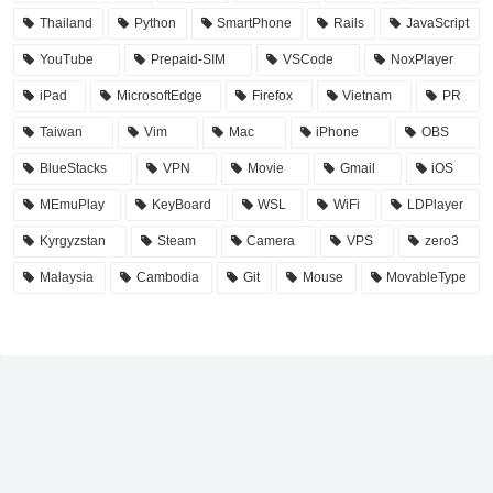
Thailand
Python
SmartPhone
Rails
JavaScript
YouTube
Prepaid-SIM
VSCode
NoxPlayer
iPad
MicrosoftEdge
Firefox
Vietnam
PR
Taiwan
Vim
Mac
iPhone
OBS
BlueStacks
VPN
Movie
Gmail
iOS
MEmuPlay
KeyBoard
WSL
WiFi
LDPlayer
Kyrgyzstan
Steam
Camera
VPS
zero3
Malaysia
Cambodia
Git
Mouse
MovableType