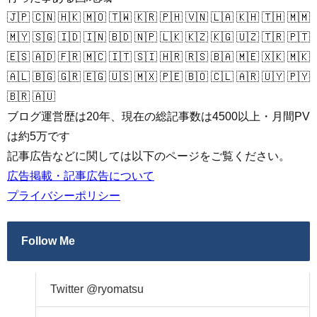
🇯🇵 🇨🇳 🇭🇰 🇲🇴 🇹🇼 🇰🇷 🇵🇭 🇻🇳 🇱🇦 🇰🇭 🇹🇭 🇲🇲
🇲🇾 🇸🇬 🇮🇩 🇮🇳 🇧🇩 🇳🇵 🇱🇰 🇰🇿 🇰🇬 🇺🇿 🇹🇷 🇵🇹
🇪🇸 🇦🇩 🇫🇷 🇲🇨 🇮🇹 🇸🇮 🇭🇷 🇷🇸 🇧🇦 🇲🇪 🇽🇰 🇲🇰
🇦🇱 🇧🇬 🇬🇷 🇪🇬 🇺🇸 🇲🇽 🇵🇪 🇧🇴 🇨🇱 🇦🇷 🇺🇾 🇵🇾
🇧🇷 🇦🇺
ブログ運営歴は20年、現在の総記事数は4500以上・月間PV
は約5万です
記事広告などに関しては以下のページをご覧ください。
広告掲載・記事広告について
プライバシーポリシー
Follow Me
Twitter @ryomatsu