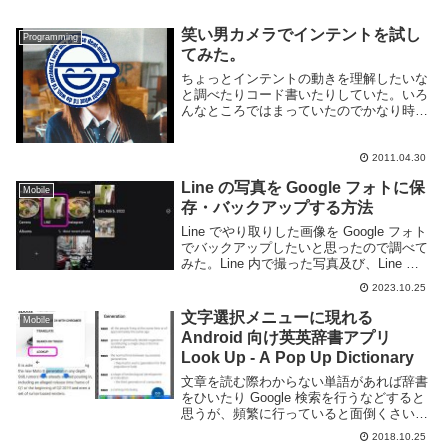
笑い男カメラでインテントを試し
Programming
てみた。
ちょっとインテントの動きを理解したいな
と調べたりコード書いたりしていた。いろ
んなところではまっていたのでかなり時間
を食ってしまったがやりたい事はだいたい
出来たからまとめる。以下のコードでは自
分のアプリからインテントでカメラを起動
2011.04.30
もしくは他...
Line の写真を Google フォトに保
Mobile
存・バックアップする方法
Line でやり取りした画像を Google フォト
でバックアップしたいと思ったので調べて
みた。Line 内で撮った写真及び、Line で
ダウンロードした画像はスマートフォン内
2023.10.25
の Line フォルダに保存される。通常であ
れば Google ...
文字選択メニューに現れる
Mobile
Android 向け英英辞書アプリ
Look Up - A Pop Up Dictionary
文章を読む際わからない単語があれば辞書
をひいたり Google 検索を行うなどすると
思うが、頻繁に行っていると面倒くさいと
感じる事も多いと思う。macOS であれば
2018.10.25
辞書機能がビルドインされているので非常