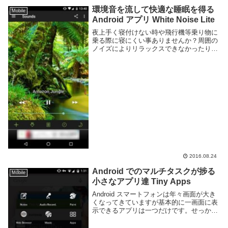
に楽だが他の OS ではそういうわけに...
環境音を流して快適な睡眠を得る
Mobile
Android アプリ White Noise Lite
夜上手く寝付けない時や飛行機等乗り物に
乗る際に寝にくい事ありませんか？周囲の
ノイズによりリラックスできなかったり、
仕事に集中できないなんて事もあるでしょ
う。心地よい自然の環境音を聞くことでよ
りリラックスし、快適に睡眠できるかもし
れません。睡...
2016.08.24
Android でのマルチタスクが捗る
Mobile
小さなアプリ達 Tiny Apps
Android スマートフォンは年々画面が大き
くなってきていますが基本的に一画面に表
示できるアプリは一つだけです。せっかく
の大画面なので複数アプリ同時に並べれて
も良いのではという気がします。Tiny