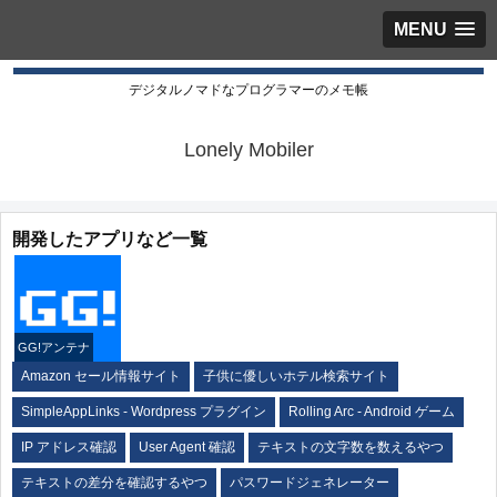
MENU
デジタルノマドなプログラマーのメモ帳
Lonely Mobiler
開発したアプリなど一覧
GG!アンテナ
Amazon セール情報サイト
子供に優しいホテル検索サイト
SimpleAppLinks - Wordpress プラグイン
Rolling Arc - Android ゲーム
IP アドレス確認
User Agent 確認
テキストの文字数を数えるやつ
テキストの差分を確認するやつ
パスワードジェネレーター