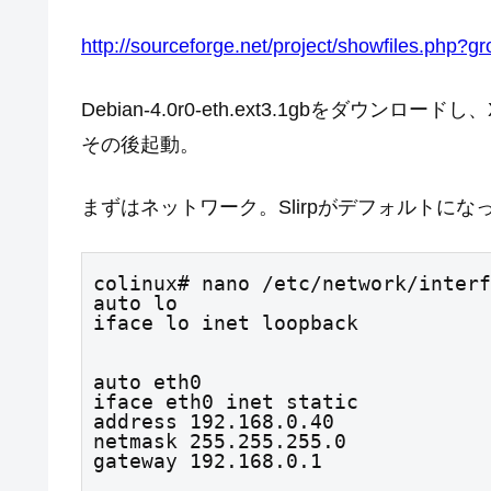
http://sourceforge.net/project/showfiles.php?
Debian-4.0r0-eth.ext3.1gbをダウン
その後起動。
まずはネットワーク。Slirpがデフォルトにな
colinux# nano /etc/network/interf
auto lo

iface lo inet loopback
auto eth0

iface eth0 inet static

address 192.168.0.40

netmask 255.255.255.0

gateway 192.168.0.1