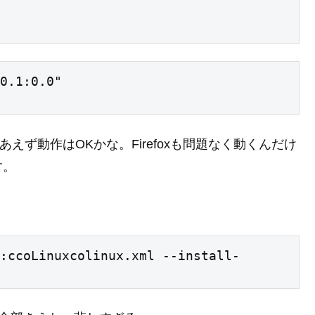
0.1:0.0"

とりあえず動作はOKかな。Firefoxも問題なく動くんだけ
す。
:ccoLinuxcolinux.xml --install-