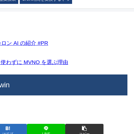
ロン AI の紹介 #PR
k)を使わずに MVNO を選ぶ理由
win
はてブ
LINE
コピー