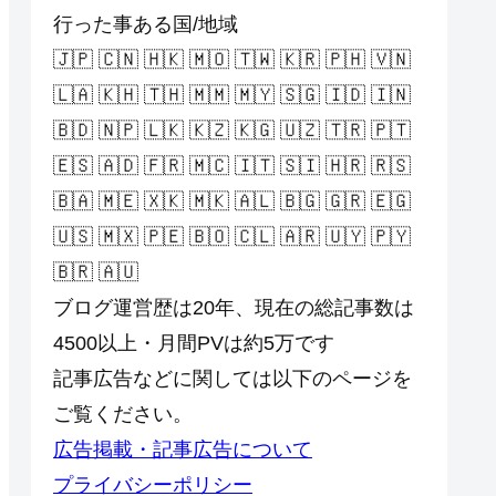
行った事ある国/地域
🇯🇵 🇨🇳 🇭🇰 🇲🇴 🇹🇼 🇰🇷 🇵🇭 🇻🇳
🇱🇦 🇰🇭 🇹🇭 🇲🇲 🇲🇾 🇸🇬 🇮🇩 🇮🇳
🇧🇩 🇳🇵 🇱🇰 🇰🇿 🇰🇬 🇺🇿 🇹🇷 🇵🇹
🇪🇸 🇦🇩 🇫🇷 🇲🇨 🇮🇹 🇸🇮 🇭🇷 🇷🇸
🇧🇦 🇲🇪 🇽🇰 🇲🇰 🇦🇱 🇧🇬 🇬🇷 🇪🇬
🇺🇸 🇲🇽 🇵🇪 🇧🇴 🇨🇱 🇦🇷 🇺🇾 🇵🇾
🇧🇷 🇦🇺
ブログ運営歴は20年、現在の総記事数は
4500以上・月間PVは約5万です
記事広告などに関しては以下のページを
ご覧ください。
広告掲載・記事広告について
プライバシーポリシー