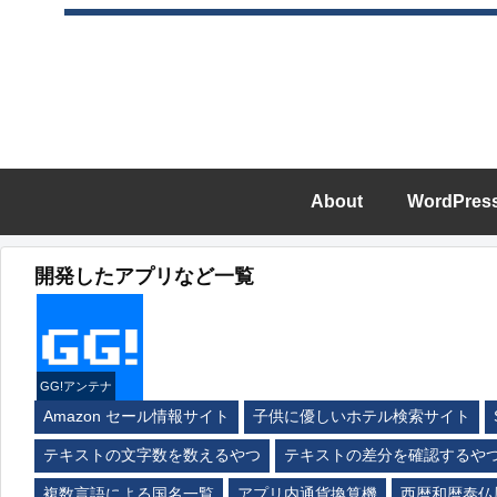
About
WordPres
開発したアプリなど一覧
GG!アンテナ
Amazon セール情報サイト
子供に優しいホテル検索サイト
テキストの文字数を数えるやつ
テキストの差分を確認するや
複数言語による国名一覧
アプリ内通貨換算機
西暦和暦泰仏