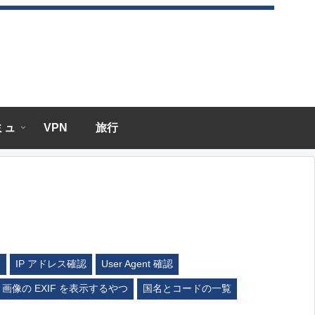
エミュ
VPN
旅行
ム
IP アドレス確認
User Agent 確認
画像の EXIF を表示するやつ
国名とコードの一覧