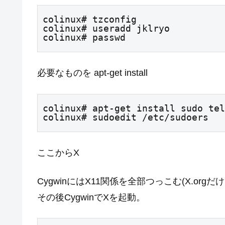
colinux# tzconfig

colinux# useradd jklryo

colinux# passwd
必要なものを apt-get install
colinux# apt-get install sudo tel
colinux# sudoedit /etc/sudoers
ここからX
CygwinにはX11関係を全部つっこむ(X.org
その後CygwinでXを起動。