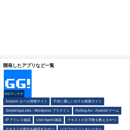
開発したアプリなど一覧
GG!アンテナ
Amazon セール情報サイト
子供に優しいホテル検索サイト
SimpleAppLinks - Wordpress プラグイン
Rolling Arc - Android ゲーム
IP アドレス確認
User Agent 確認
テキストの文字数を数えるやつ
テキストの差分を確認するやつ
パスワードジェネレーター