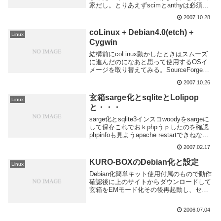
家だし。とりあえずscimとanthyは必須か
な次にフォントを入れようとしたら・・・
2007.10.28
と出た。おっしゃる通りにコマンド打つ
と・・・途中でエラー出て止まる。...
coLinux + Debian4.0(etch) +
Linux
Cygwin
結構前にcoLinux動かしたときはスムーズ
に進んだのになあと思って使用するOSイ
メージを取り替えてみる。SourceForgeを
見るとDebian4.0があったので試してみ
2007.10.26
る。Debian-4.0r0-eth.ext3.1gbをダウンロ
ー...
玄箱sarge化とsqliteとLolipop
Linux
と・・・
sarge化とsqlite3インスコwoodyをsargeに
して保存これでおｋphpうｐしたのを確認
phpinfoも見ようapache restartできねなん
かあった 落とす。これでおｋsqlite入れ
2007.02.17
る前にpearをインストールcppが...
KURO-BOXのDebian化と設定
Linux
Debian化簡単キット使用付属のもので動作
確認後に上のサイトからダウンロードして
玄箱をEMモード化その後再起動し、セッ
トアップツールを実行してほっとくと完
了。でログインでルートになる。まず時計
2006.07.04
あわせ。ずれ過ぎ・・・これでおｋだと思