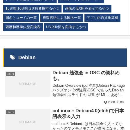
16進数,10進数,2進数変換するやつ
画像の EXIF を表示するやつ
国名とコードの一覧
複数言語による国名一覧
アプリ内通貨換算機
西暦和暦泰仏歴変換表
UNIX時間を変換するやつ
Debian
Debian 勉強会 in OSC の資料め
Linux
も。
Debian Overview (pdf注意)Debian Package
ハンズオン (pdf注意)OSC であったDebian
勉強会のスライドの URL が ML にあがっ
てたのでメモ。ハンズオン資料はあとで見
2008.03.09
る。適当にまとまってて字数...
coLinux + Debian4.0(etch)で日本
Linux
語表示＆入力
coLinuxのDebianには日本語全く入ってな
かったのでメモメモここが参考になる。本