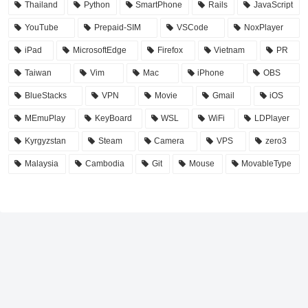
Thailand
Python
SmartPhone
Rails
JavaScript
YouTube
Prepaid-SIM
VSCode
NoxPlayer
iPad
MicrosoftEdge
Firefox
Vietnam
PR
Taiwan
Vim
Mac
iPhone
OBS
BlueStacks
VPN
Movie
Gmail
iOS
MEmuPlay
KeyBoard
WSL
WiFi
LDPlayer
Kyrgyzstan
Steam
Camera
VPS
zero3
Malaysia
Cambodia
Git
Mouse
MovableType