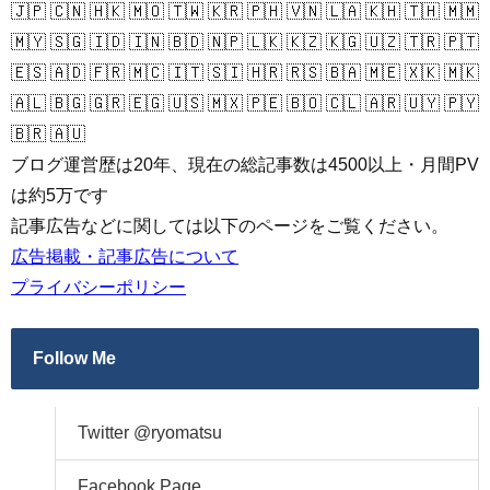
🇯🇵 🇨🇳 🇭🇰 🇲🇴 🇹🇼 🇰🇷 🇵🇭 🇻🇳 🇱🇦 🇰🇭 🇹🇭 🇲🇲
🇲🇾 🇸🇬 🇮🇩 🇮🇳 🇧🇩 🇳🇵 🇱🇰 🇰🇿 🇰🇬 🇺🇿 🇹🇷 🇵🇹
🇪🇸 🇦🇩 🇫🇷 🇲🇨 🇮🇹 🇸🇮 🇭🇷 🇷🇸 🇧🇦 🇲🇪 🇽🇰 🇲🇰
🇦🇱 🇧🇬 🇬🇷 🇪🇬 🇺🇸 🇲🇽 🇵🇪 🇧🇴 🇨🇱 🇦🇷 🇺🇾 🇵🇾
🇧🇷 🇦🇺
ブログ運営歴は20年、現在の総記事数は4500以上・月間PV
は約5万です
記事広告などに関しては以下のページをご覧ください。
広告掲載・記事広告について
プライバシーポリシー
Follow Me
Twitter @ryomatsu
Facebook Page