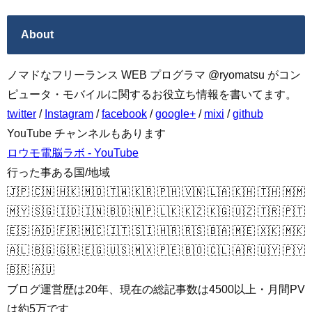
About
ノマドなフリーランス WEB プログラマ @ryomatsu がコン
ピュータ・モバイルに関するお役立ち情報を書いてます。
twitter
/
Instagram
/
facebook
/
google+
/
mixi
/
github
YouTube チャンネルもあります
ロウモ電脳ラボ - YouTube
行った事ある国/地域
🇯🇵 🇨🇳 🇭🇰 🇲🇴 🇹🇼 🇰🇷 🇵🇭 🇻🇳 🇱🇦 🇰🇭 🇹🇭 🇲🇲
🇲🇾 🇸🇬 🇮🇩 🇮🇳 🇧🇩 🇳🇵 🇱🇰 🇰🇿 🇰🇬 🇺🇿 🇹🇷 🇵🇹
🇪🇸 🇦🇩 🇫🇷 🇲🇨 🇮🇹 🇸🇮 🇭🇷 🇷🇸 🇧🇦 🇲🇪 🇽🇰 🇲🇰
🇦🇱 🇧🇬 🇬🇷 🇪🇬 🇺🇸 🇲🇽 🇵🇪 🇧🇴 🇨🇱 🇦🇷 🇺🇾 🇵🇾
🇧🇷 🇦🇺
ブログ運営歴は20年、現在の総記事数は4500以上・月間PV
は約5万です