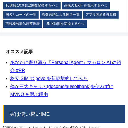
16進数,10進数,2進数変換するやつ
画像の EXIF を表示するやつ
国名とコードの一覧
複数言語による国名一覧
アプリ内通貨換算機
西暦和暦泰仏歴変換表
UNIX時間を変換するやつ
オススメ記事
あなたに寄り添う「Personal Agent」マカロン AI の紹
介 #PR
格安 SIM の povo を新規契約してみた
俺が三大キャリア(docomo/au/softbank)を使わずに
MVNO を選ぶ理由
実は使い易いIME
記事内にアフィリエイトリンクを含む場合があります