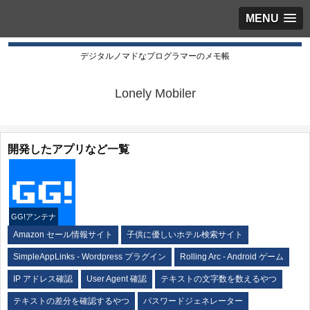
MENU
デジタルノマドなプログラマーのメモ帳
Lonely Mobiler
開発したアプリなど一覧
GG!アンテナ
Amazon セール情報サイト
子供に優しいホテル検索サイト
SimpleAppLinks - Wordpress プラグイン
Rolling Arc - Android ゲーム
IP アドレス確認
User Agent 確認
テキストの文字数を数えるやつ
テキストの差分を確認するやつ
パスワードジェネレーター