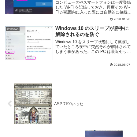
コンピュータやスマートフォンは一度登録
した Wi-Fi を記録しておき、再度その Wi-
Fi が範囲内に入った際には自動的に接続す
る機能が用意されている。しかし、電波が
2020.01.28
不安定であったり速度の遅い Wi-Fi にまで
自動的に接続されてしまうと...
Windows 10 のスリープが勝手に
Windows
解除されるのを防ぐ
Windows 10 をスリープ状態にして就寝し
ていたところ夜中に突然それが解除されて
しまう事があった。この PC は最近セット
アップしたばかりで Windows PC は勝手
にスリープが解除されるという事をすっか
2018.08.07
り忘れていた。この記事では...
ASPD190いった