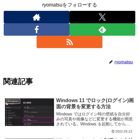
ryomatsuをフォローする
ryomatsu
関連記事
Windows 11 でロック(ログイン)画
Windows
面の背景を変更する方法
Windows ではログイン時の壁紙を自分好
みの写真や画像などに変更する機能が用意
されている。Windows を起動してからロ
グインするまでのわずかな間だが、自分好
2022.05.13
みの壁紙にしたほうがやる気が出る。この
ページでは Windows 11 でロ...