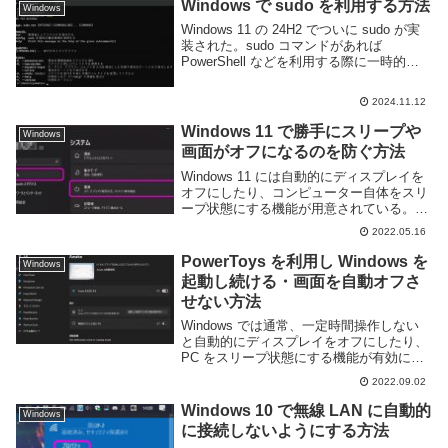
Windows で sudo を利用する方法
Windows
Windows 11 の 24H2 でついに sudo が実
装された。sudo コマンドがあれば
PowerShell などを利用する際に一時的に
管理者権限で実行することができるため、
とても便利だ。このページでは Windows
2024.11.12
11 の ...
Windows 11 で勝手にスリープや
Windows
画面がオフになるのを防ぐ方法
Windows 11 には自動的にディスプレイを
オフにしたり、コンピューター自体をスリ
ープ状態にする機能が用意されている。電
気代やノートPCであればバッテリーの節
2022.05.16
約に繋がるため便利な機能ではあるが、場
合によっては勝手に消えると困る事もあ
PowerToys を利用し Windows を
Windows
る。...
起動し続ける・画面を自動オフさ
せない方法
Windows では通常、一定時間操作しない
と自動的にディスプレイをオフにしたり、
PC をスリープ状態にする機能が有効にな
っている。これは電気代の節約となる便利
2022.09.02
な機能ではあるが、場合によっては PC を
つけっぱなしにしておきたい事もある。
Windows 10 で無線 LAN に自動的
Windows
電...
に接続しないようにする方法