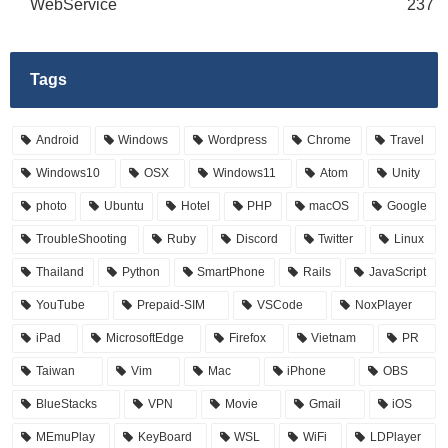
WebService
237
Tags
Android
Windows
Wordpress
Chrome
Travel
Windows10
OSX
Windows11
Atom
Unity
photo
Ubuntu
Hotel
PHP
macOS
Google
TroubleShooting
Ruby
Discord
Twitter
Linux
Thailand
Python
SmartPhone
Rails
JavaScript
YouTube
Prepaid-SIM
VSCode
NoxPlayer
iPad
MicrosoftEdge
Firefox
Vietnam
PR
Taiwan
Vim
Mac
iPhone
OBS
BlueStacks
VPN
Movie
Gmail
iOS
MEmuPlay
KeyBoard
WSL
WiFi
LDPlayer