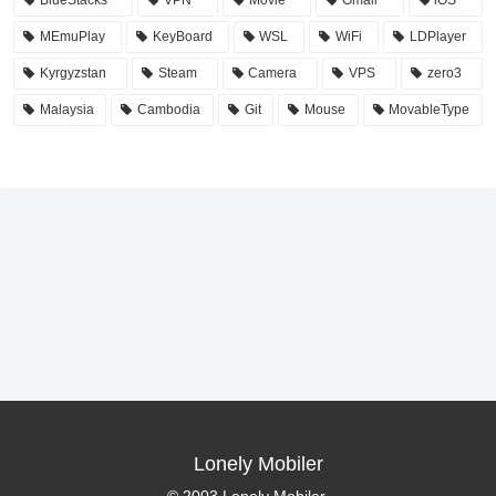
MEmuPlay
KeyBoard
WSL
WiFi
LDPlayer
Kyrgyzstan
Steam
Camera
VPS
zero3
Malaysia
Cambodia
Git
Mouse
MovableType
Lonely Mobiler
© 2003 Lonely Mobiler.