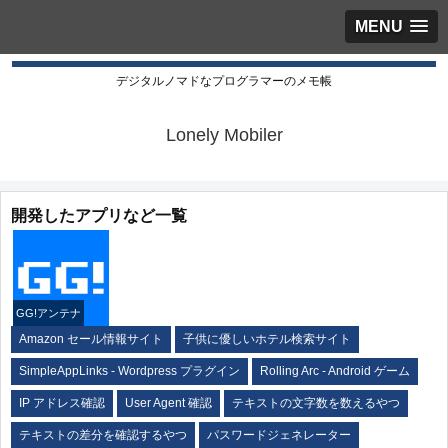
MENU
デジタルノマドなプログラマーのメモ帳
Lonely Mobiler
開発したアプリなど一覧
GG!アンテナ
Amazon セール情報サイト
子供に優しいホテル検索サイト
SimpleAppLinks - Wordpress プラグイン
Rolling Arc - Android ゲーム
IP アドレス確認
User Agent 確認
テキストの文字数を数えるやつ
テキストの差分を確認するやつ
パスワードジェネレーター