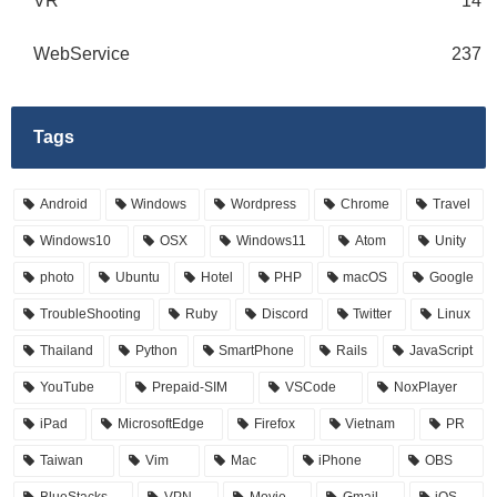
VR
14
WebService
237
Tags
Android
Windows
Wordpress
Chrome
Travel
Windows10
OSX
Windows11
Atom
Unity
photo
Ubuntu
Hotel
PHP
macOS
Google
TroubleShooting
Ruby
Discord
Twitter
Linux
Thailand
Python
SmartPhone
Rails
JavaScript
YouTube
Prepaid-SIM
VSCode
NoxPlayer
iPad
MicrosoftEdge
Firefox
Vietnam
PR
Taiwan
Vim
Mac
iPhone
OBS
BlueStacks
VPN
Movie
Gmail
iOS