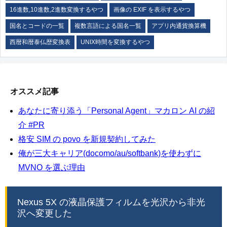
16進数,10進数,2進数変換するやつ
画像の EXIF を表示するやつ
国名とコードの一覧
複数言語による国名一覧
アプリ内通貨換算機
西暦和暦泰仏歴変換表
UNIX時間を変換するやつ
オススメ記事
あなたに寄り添う「Personal Agent」マカロン AI の紹
介 #PR
格安 SIM の povo を新規契約してみた
俺が三大キャリア(docomo/au/softbank)を使わずに
MVNO を選ぶ理由
Nexus 5X の液晶保護フィルムを光沢から非光
沢へ変更した