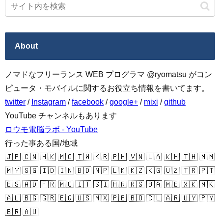
About
ノマドなフリーランス WEB プログラマ @ryomatsu がコン
ピュータ・モバイルに関するお役立ち情報を書いてます。
twitter
/
Instagram
/
facebook
/
google+
/
mixi
/
github
YouTube チャンネルもあります
ロウモ電脳ラボ - YouTube
行った事ある国/地域
🇯🇵 🇨🇳 🇭🇰 🇲🇴 🇹🇼 🇰🇷 🇵🇭 🇻🇳 🇱🇦 🇰🇭 🇹🇭 🇲🇲
🇲🇾 🇸🇬 🇮🇩 🇮🇳 🇧🇩 🇳🇵 🇱🇰 🇰🇿 🇰🇬 🇺🇿 🇹🇷 🇵🇹
🇪🇸 🇦🇩 🇫🇷 🇲🇨 🇮🇹 🇸🇮 🇭🇷 🇷🇸 🇧🇦 🇲🇪 🇽🇰 🇲🇰
🇦🇱 🇧🇬 🇬🇷 🇪🇬 🇺🇸 🇲🇽 🇵🇪 🇧🇴 🇨🇱 🇦🇷 🇺🇾 🇵🇾
🇧🇷 🇦🇺