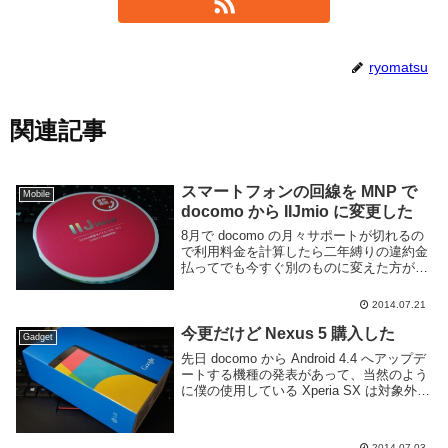
ryomatsu
関連記事
スマートフォンの回線を MNP で
Mobile
docomo から IIJmio に変更した
8月で docomo の月々サポートが切れるの
で利用料金を計算したら二年縛りの違約金
払ってでも今すぐ別のものに変えた方が安
いと気づいたので格安 MVNO の中でも品
質がまともそうな IIJmio に MNP でキャリ
2014.07.21
アを変更しました。MVN...
今更だけど Nexus 5 購入した
Gadget
先日 docomo から Android 4.4 へアップデ
ートする機種の発表があって、当然のよう
に僕の使用している Xperia SX は対象外だ
ったのでその日のうちに Nexus 5 を
Google Play でポチりました。まーこう...
2014.07.03