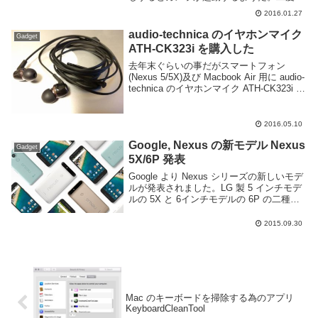
し後バイブが鳴りカメラが起動する。一度
2016.01.27
電源ボタンを押したタイミングでロック状
態に入るので、右上に鍵マー...
audio-technica のイヤホンマイク
Gadget
ATH-CK323i を購入した
去年末ぐらいの事だがスマートフォン
(Nexus 5/5X)及び Macbook Air 用に audio-
technica のイヤホンマイク ATH-CK323i を
購入した。購入してから半年以上経過して
しまって今更感あるけど特徴や使用感等...
2016.05.10
Google, Nexus の新モデル Nexus
Gadget
5X/6P 発表
Google より Nexus シリーズの新しいモデ
ルが発表されました。LG 製 5 インチモデ
ルの 5X と 6インチモデルの 6P の二種
類。それぞれスペックは以下の通り。比較
用に並べて記載した。 Nexus 5X Nexus
2015.09.30
6POS...
Mac のキーボードを掃除する為のアプリ
KeyboardCleanTool