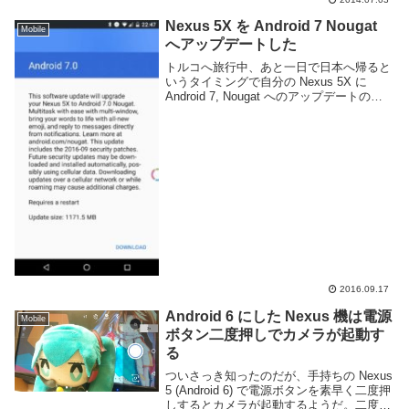
Nexus 5X を Android 7 Nougat
Mobile
へアップデートした
トルコへ旅行中、あと一日で日本へ帰ると
いうタイミングで自分の Nexus 5X に
Android 7, Nougat へのアップデートの通
知が来てしまい、3秒ぐらい悩んだ末アッ
プデートを実行した。無事成功して良かっ
た。というわけで And...
2016.09.17
Android 6 にした Nexus 機は電源
Mobile
ボタン二度押しでカメラが起動す
る
ついさっき知ったのだが、手持ちの Nexus
5 (Android 6) で電源ボタンを素早く二度押
しするとカメラが起動するようだ。二度押