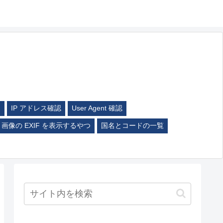
ム
IP アドレス確認
User Agent 確認
画像の EXIF を表示するやつ
国名とコードの一覧