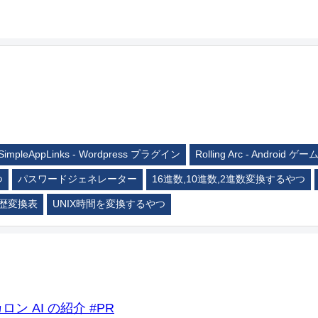
SimpleAppLinks - Wordpress プラグイン
Rolling Arc - Android ゲー
つ
パスワードジェネレーター
16進数,10進数,2進数変換するやつ
歴変換表
UNIX時間を変換するやつ
ロン AI の紹介 #PR