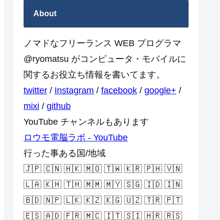
About
ノマドなフリーランス WEB プログラマ
@ryomatsu がコンピュータ・モバイルに
関するお役立ち情報を書いてます。
twitter
/
Instagram
/
facebook
/
google+
/
mixi
/
github
YouTube チャンネルもあります
ロウモ電脳ラボ - YouTube
行った事ある国/地域
🇯🇵 🇨🇳 🇭🇰 🇲🇴 🇹🇼 🇰🇷 🇵🇭 🇻🇳
🇱🇦 🇰🇭 🇹🇭 🇲🇲 🇲🇾 🇸🇬 🇮🇩 🇮🇳
🇧🇩 🇳🇵 🇱🇰 🇰🇿 🇰🇬 🇺🇿 🇹🇷 🇵🇹
🇪🇸 🇦🇩 🇫🇷 🇲🇨 🇮🇹 🇸🇮 🇭🇷 🇷🇸