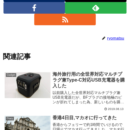
ryomatsu
関連記事
海外旅行用の全世界対応マルチプ
Gadget
ラグ兼Type-C対応USB充電器を購
入した
以前購入した全世界対応マルチプラグ兼
USB充電器だが、BFプラグの接地極のピ
ンが折れてしまった為、新しいものを購入
する事にした。上記タイプでBFプラグの
2019.08.13
ピンが折れるのは二度目であり構造的な問
題がありそうという事で今回は別のものを
香港4日目,マカオに行ってきた
Diary
購入した。購...
香港からフェリーで約1時間でいけるので
日帰りでマカオ行ってきました。マカオ行