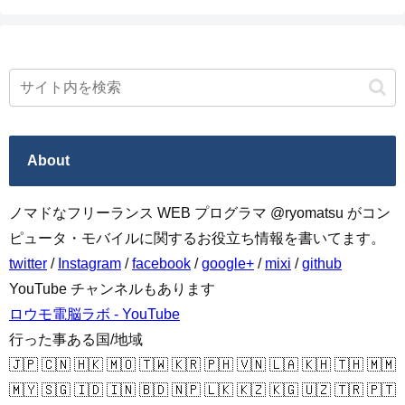
About
ノマドなフリーランス WEB プログラマ @ryomatsu がコン
ピュータ・モバイルに関するお役立ち情報を書いてます。
twitter
/
Instagram
/
facebook
/
google+
/
mixi
/
github
YouTube チャンネルもあります
ロウモ電脳ラボ - YouTube
行った事ある国/地域
🇯🇵 🇨🇳 🇭🇰 🇲🇴 🇹🇼 🇰🇷 🇵🇭 🇻🇳 🇱🇦 🇰🇭 🇹🇭 🇲🇲
🇲🇾 🇸🇬 🇮🇩 🇮🇳 🇧🇩 🇳🇵 🇱🇰 🇰🇿 🇰🇬 🇺🇿 🇹🇷 🇵🇹