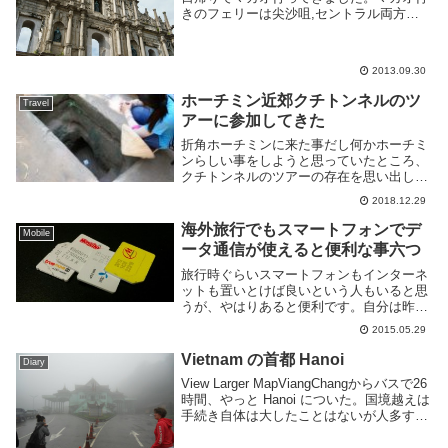
きのフェリーは尖沙咀,セントラル両方か
ら24時間出てます。マカオ側にもフェリー
乗り場は半島側と島側(Taipa)に2つあるの
で注意が必要です。もっともどちらのフェ
2013.09.30
リ...
ホーチミン近郊クチトンネルのツ
Travel
アーに参加してきた
折角ホーチミンに来た事だし何かホーチミ
ンらしい事をしようと思っていたところ、
クチトンネルのツアーの存在を思い出した
ので行く事にした。ツアーは半日で
2018.12.29
10USD ぐらいだったかと思う。クチトン
ネルとはベトナム戦争時代にホーチミン近
海外旅行でもスマートフォンでデ
Mobile
郊の都市クチ...
ータ通信が使えると便利な事六つ
旅行時ぐらいスマートフォンもインターネ
ットも置いとけば良いという人もいると思
うが、やはりあると便利です。自分は昨年
11月から海外にいて最初のフィリピン以外
2015.05.29
ではプリペイド SIM を契約してスマート
フォンでデータ通信が使えるようにしてい
Vietnam の首都 Hanoi
Diary
ました...
View Larger MapViangChangからバスで26
時間、やっと Hanoi についた。国境越えは
手続き自体は大したことはないが人多すぎ
てしかも寒くて大変であった。東南アジア
でも寒いところは寒い。市街地についたら