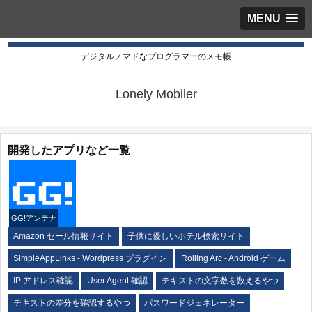
MENU
デジタルノマドなプログラマーのメモ帳
Lonely Mobiler
開発したアプリなど一覧
GG!アンテナ
Amazon セール情報サイト
子供に優しいホテル検索サイト
SimpleAppLinks - Wordpress プラグイン
Rolling Arc - Android ゲーム
IP アドレス確認
User Agent 確認
テキストの文字数を数えるやつ
テキストの差分を確認するやつ
パスワードジェネレーター