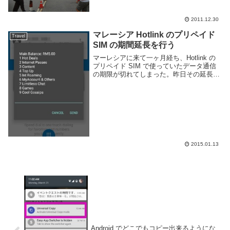
適当に宿を決めて...
2011.12.30
マレーシア Hotlink のプリペイド
Travel
SIM の期間延長を行う
マーレシアに来て一ヶ月経ち、Hotlink の
プリペイド SIM で使っていたデータ通信
の期限が切れてしまった。昨日その延長の
手続きを行ったので備忘録としてメモしよ
う。-- 2016/03/27 追記現在はこの記事にあ
る電話アプリを通した操...
2015.01.13
Android でどこでもコピー出来るようにな