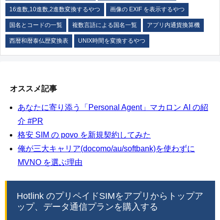
16進数,10進数,2進数変換するやつ
画像の EXIF を表示するやつ
国名とコードの一覧
複数言語による国名一覧
アプリ内通貨換算機
西暦和暦泰仏歴変換表
UNIX時間を変換するやつ
オススメ記事
あなたに寄り添う「Personal Agent」マカロン AI の紹
介 #PR
格安 SIM の povo を新規契約してみた
俺が三大キャリア(docomo/au/softbank)を使わずに
MVNO を選ぶ理由
Hotlink のプリペイドSIMをアプリからトップア
ップ、データ通信プランを購入する