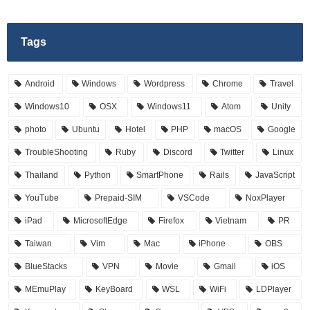
Tags
Android
Windows
Wordpress
Chrome
Travel
Windows10
OSX
Windows11
Atom
Unity
photo
Ubuntu
Hotel
PHP
macOS
Google
TroubleShooting
Ruby
Discord
Twitter
Linux
Thailand
Python
SmartPhone
Rails
JavaScript
YouTube
Prepaid-SIM
VSCode
NoxPlayer
iPad
MicrosoftEdge
Firefox
Vietnam
PR
Taiwan
Vim
Mac
iPhone
OBS
BlueStacks
VPN
Movie
Gmail
iOS
MEmuPlay
KeyBoard
WSL
WiFi
LDPlayer