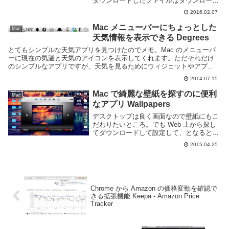
ダウンロードしたファイルはダウンロード
フォルダに保存されます。様々なファイル
2016.02.07
をダウンロードしていくとフリーソフトや
音楽、動画など気がついたら結構な容量を
Mac メニューバーにちょっとした
Mac
使っている事...
天気情報を表示できる Degrees
とてもシンプルな天気アプリを見つけたのでメモ。Mac のメニューバ
ーに現在の気温と天気のアイコンを表示してくれます。ただそれだけ
のシンプルなアプリですが、天気を見るためにウィジェットやアプリ
を開くのが億劫な僕みたいな人には良さそうです。起動...
2014.07.15
Mac で綺麗な壁紙を探すのに便利
Mac
なアプリ Wallpapers
デスクトップは良く画面なので壁紙にもこ
だわりたいところ。でも Web 上から探し
てダウンロードして設定して、となると面
倒くさいと思う時もある。Mac App Store
2015.04.25
にあった Wallpapers というアプリを使え
ば手間がかからず綺麗...
Chrome から Amazon の価格変動を確認で
きる拡張機能 Keepa - Amazon Price
Tracker