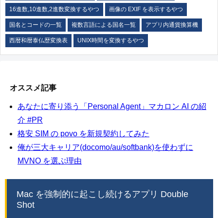
16進数,10進数,2進数変換するやつ
画像の EXIF を表示するやつ
国名とコードの一覧
複数言語による国名一覧
アプリ内通貨換算機
西暦和暦泰仏歴変換表
UNIX時間を変換するやつ
オススメ記事
あなたに寄り添う「Personal Agent」マカロン AI の紹
介 #PR
格安 SIM の povo を新規契約してみた
俺が三大キャリア(docomo/au/softbank)を使わずに
MVNO を選ぶ理由
Mac を強制的に起こし続けるアプリ Double
Shot