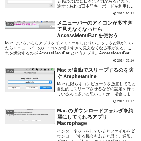
るものの1つに日本語入力があると思う。
通常であれば日本語キーボードを利用して
いれば専用の日本語入力のオン/オフを行
2016.10.22
うキーがあるのだが、US キーボード等他
の言語のキーボードを使っている場合には
メニューバーのアイコンが多すぎ
Mac
それらが無...
て見えなくなったら
AccessMenuBar を使おう
Mac でいろいろなアプリをインストールしたりいじってると気がつい
たらメニューバーのアイコンが増えすぎて見えなくなる事がある。こ
れを解決するのが AccessMenuBar というアプリ。AccessMenuBar の
使い方使い方は簡単。標...
2014.05.10
Mac が自動でスリープするのを防
Mac
ぐ Amphetamine
Mac に限らずコンピュータを放置してると
自動的にスリープさせるなどの設定を行っ
ている人は多いと思いますが、場合によっ
ては常に起動しっぱなしにしておきたい場
2014.11.17
合もあります。このような目的の場合、よ
く Caffeine というアプリを利用する人...
Mac のダウンロードフォルダを綺
Mac
麗にしてくれるアプリ
Macrophage
インターネットをしているとファイルをダ
ウンロードする機会もあると思う。通常、