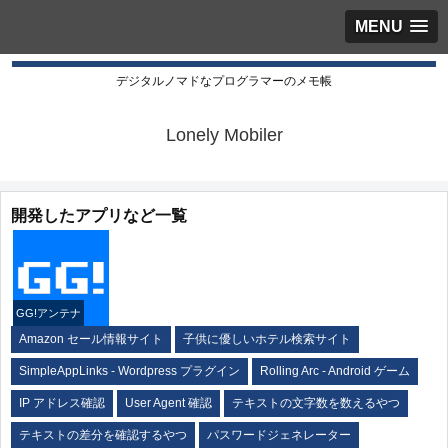
MENU
デジタルノマドなプログラマーのメモ帳
Lonely Mobiler
開発したアプリなど一覧
GG!アンテナ
Amazon セール情報サイト
子供に優しいホテル検索サイト
SimpleAppLinks - Wordpress プラグイン
Rolling Arc - Android ゲーム
IP アドレス確認
User Agent 確認
テキストの文字数を数えるやつ
テキストの差分を確認するやつ
パスワードジェネレーター