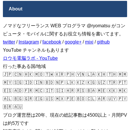
About
ノマドなフリーランス WEB プログラマ @ryomatsu がコン
ピュータ・モバイルに関するお役立ち情報を書いてます。
twitter
/
Instagram
/
facebook
/
google+
/
mixi
/
github
YouTube チャンネルもあります
ロウモ電脳ラボ - YouTube
行った事ある国/地域
🇯🇵 🇨🇳 🇭🇰 🇲🇴 🇹🇼 🇰🇷 🇵🇭 🇻🇳 🇱🇦 🇰🇭 🇹🇭 🇲🇲
🇲🇾 🇸🇬 🇮🇩 🇮🇳 🇧🇩 🇳🇵 🇱🇰 🇰🇿 🇰🇬 🇺🇿 🇹🇷 🇵🇹
🇪🇸 🇦🇩 🇫🇷 🇲🇨 🇮🇹 🇸🇮 🇭🇷 🇷🇸 🇧🇦 🇲🇪 🇽🇰 🇲🇰
🇦🇱 🇧🇬 🇬🇷 🇪🇬 🇺🇸 🇲🇽 🇵🇪 🇧🇴 🇨🇱 🇦🇷 🇺🇾 🇵🇾
🇧🇷 🇦🇺
ブログ運営歴は20年、現在の総記事数は4500以上・月間PV
は約5万です