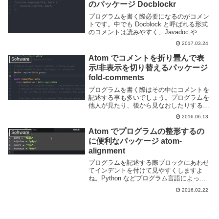
のパッケージ Docblockr
プログラムを書く際必要になるのがコメン
トです。中でも Docblock と呼ばれる形式
のコメントは読みやすく、Javadoc や
PHPDoc 等の他のソフトウェアにより自動
2017.03.24
的にドキュメントとして出力できる為便利
です。この Docblock...
Atom でコメントを折り畳んで表
Software
示/非表示を切り替えるパッケージ
fold-comments
プログラムを書く際はその中にコメントを
記述する事も多いでしょう。プログラムを
他人が見たり、後から見なおしたりする時
にコメントが書いてあると、どのような処
2016.06.13
理がなされているのかがわかりやすくなり
ます。しかしコメントが多すぎると肝心の
Atom でプログラムの整形するの
Software
プログラムが...
に便利なパッケージ atom-
alignment
プログラムを記述する際ブロックにあわせ
てインデントを付けて見やすくしますよ
ね。Python などプログラム言語によって
はそのスタイルを強要するようなものもあ
2016.02.22
ります。多くのエディタは自動で整形した
り改行時にインデントを揃えるような機能
が備わっ...