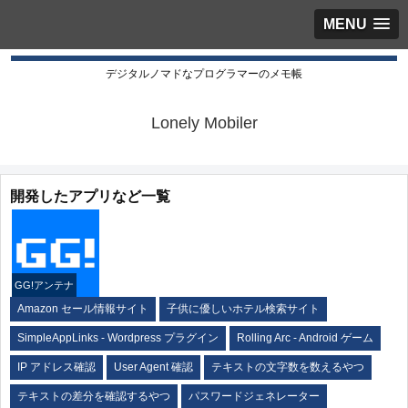
MENU
デジタルノマドなプログラマーのメモ帳
Lonely Mobiler
開発したアプリなど一覧
GG!アンテナ
Amazon セール情報サイト
子供に優しいホテル検索サイト
SimpleAppLinks - Wordpress プラグイン
Rolling Arc - Android ゲーム
IP アドレス確認
User Agent 確認
テキストの文字数を数えるやつ
テキストの差分を確認するやつ
パスワードジェネレーター