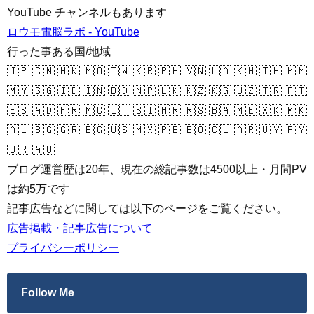
YouTube チャンネルもあります
ロウモ電脳ラボ - YouTube
行った事ある国/地域
🇯🇵 🇨🇳 🇭🇰 🇲🇴 🇹🇼 🇰🇷 🇵🇭 🇻🇳 🇱🇦 🇰🇭 🇹🇭 🇲🇲
🇲🇾 🇸🇬 🇮🇩 🇮🇳 🇧🇩 🇳🇵 🇱🇰 🇰🇿 🇰🇬 🇺🇿 🇹🇷 🇵🇹
🇪🇸 🇦🇩 🇫🇷 🇲🇨 🇮🇹 🇸🇮 🇭🇷 🇷🇸 🇧🇦 🇲🇪 🇽🇰 🇲🇰
🇦🇱 🇧🇬 🇬🇷 🇪🇬 🇺🇸 🇲🇽 🇵🇪 🇧🇴 🇨🇱 🇦🇷 🇺🇾 🇵🇾
🇧🇷 🇦🇺
ブログ運営歴は20年、現在の総記事数は4500以上・月間PV
は約5万です
記事広告などに関しては以下のページをご覧ください。
広告掲載・記事広告について
プライバシーポリシー
Follow Me