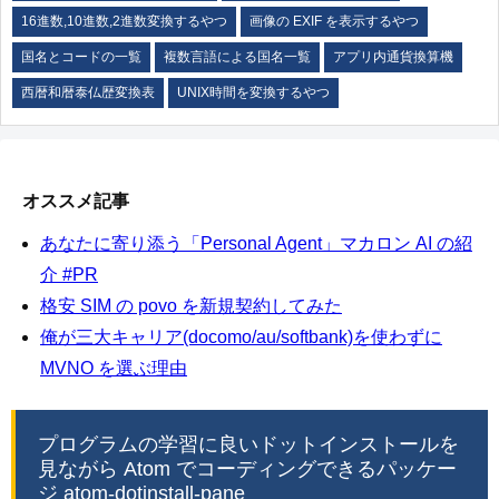
16進数,10進数,2進数変換するやつ
画像の EXIF を表示するやつ
国名とコードの一覧
複数言語による国名一覧
アプリ内通貨換算機
西暦和暦泰仏歴変換表
UNIX時間を変換するやつ
オススメ記事
あなたに寄り添う「Personal Agent」マカロン AI の紹
介 #PR
格安 SIM の povo を新規契約してみた
俺が三大キャリア(docomo/au/softbank)を使わずに
MVNO を選ぶ理由
プログラムの学習に良いドットインストールを
見ながら Atom でコーディングできるパッケー
ジ atom-dotinstall-pane