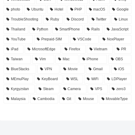
photo
Ubuntu
Hotel
PHP
macOS
Google
TroubleShooting
Ruby
Discord
Twitter
Linux
Thailand
Python
SmartPhone
Rails
JavaScript
YouTube
Prepaid-SIM
VSCode
NoxPlayer
iPad
MicrosoftEdge
Firefox
Vietnam
PR
Taiwan
Vim
Mac
iPhone
OBS
BlueStacks
VPN
Movie
Gmail
iOS
MEmuPlay
KeyBoard
WSL
WiFi
LDPlayer
Kyrgyzstan
Steam
Camera
VPS
zero3
Malaysia
Cambodia
Git
Mouse
MovableType