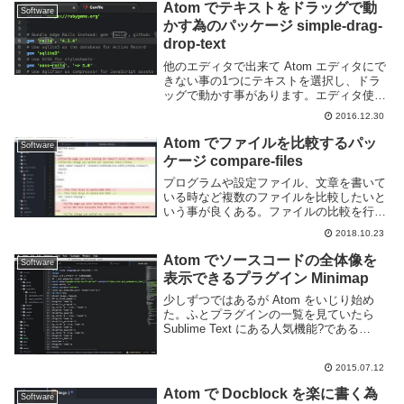
Atom でテキストをドラッグで動
Software
かす為のパッケージ simple-drag-
drop-text
他のエディタで出来て Atom エディタにで
きない事の1つにテキストを選択し、ドラ
ッグで動かす事があります。エディタ使用
時でもマウスを多用する人にとってはある
2016.12.30
と便利な機能です。Atom で同様の事を実
現するのであれば simple-drag...
Atom でファイルを比較するパッ
Software
ケージ compare-files
プログラムや設定ファイル、文章を書いて
いる時など複数のファイルを比較したいと
いう事が良くある。ファイルの比較を行う
際、テキストエディタを2つ開いて自分で
2018.10.23
見比べるのは非効率的なので専用のツール
を利用するのが一般的だ。Atom を利用し
Atom でソースコードの全体像を
Software
ているの...
表示できるプラグイン Minimap
少しずつではあるが Atom をいじり始め
た。ふとプラグインの一覧を見ていたら
Sublime Text にある人気機能?である
minimap を atom で使えるようにするプラ
グインがあったので試してみた。Sublime
2015.07.12
Text 使...
Atom で Docblock を楽に書く為
Software