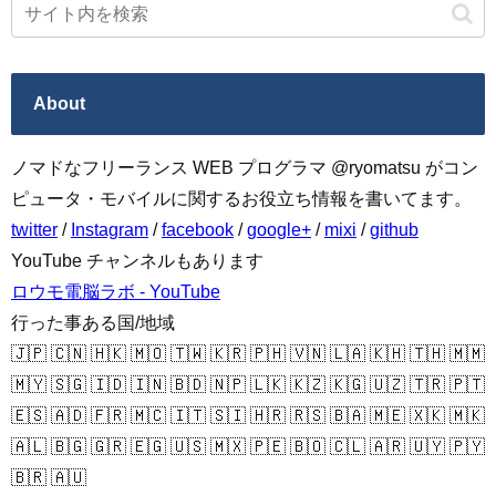
About
ノマドなフリーランス WEB プログラマ @ryomatsu がコン
ピュータ・モバイルに関するお役立ち情報を書いてます。
twitter
/
Instagram
/
facebook
/
google+
/
mixi
/
github
YouTube チャンネルもあります
ロウモ電脳ラボ - YouTube
行った事ある国/地域
🇯🇵 🇨🇳 🇭🇰 🇲🇴 🇹🇼 🇰🇷 🇵🇭 🇻🇳 🇱🇦 🇰🇭 🇹🇭 🇲🇲
🇲🇾 🇸🇬 🇮🇩 🇮🇳 🇧🇩 🇳🇵 🇱🇰 🇰🇿 🇰🇬 🇺🇿 🇹🇷 🇵🇹
🇪🇸 🇦🇩 🇫🇷 🇲🇨 🇮🇹 🇸🇮 🇭🇷 🇷🇸 🇧🇦 🇲🇪 🇽🇰 🇲🇰
🇦🇱 🇧🇬 🇬🇷 🇪🇬 🇺🇸 🇲🇽 🇵🇪 🇧🇴 🇨🇱 🇦🇷 🇺🇾 🇵🇾
🇧🇷 🇦🇺