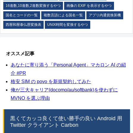
16進数,10進数,2進数変換するやつ
画像の EXIF を表示するやつ
国名とコードの一覧
複数言語による国名一覧
アプリ内通貨換算機
西暦和暦泰仏歴変換表
UNIX時間を変換するやつ
オススメ記事
あなたに寄り添う「Personal Agent」マカロン AI の紹
介 #PR
格安 SIM の povo を新規契約してみた
俺が三大キャリア(docomo/au/softbank)を使わずに
MVNO を選ぶ理由
黒くてカッコ良くて使い勝手の良い Android 用
Twitter クライアント Carbon