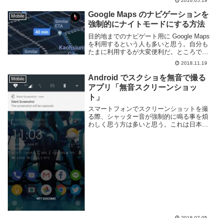
2016.05.19
Google Maps のナビゲーションを
Mobile
強制的にナイトモードにする方法
目的地までのナビゲート用に Google Maps
を利用するという人も多いと思う。自分も
たまに利用するが大変便利だ。ところで
Google Maps のナビゲーションは時間に合
2018.11.19
わせて自動的に色を変化させる機能があ
り、夜間に行うと背景が黒っ...
Android でスクショを無音で撮る
Mobile
アプリ「無音スクリーンショッ
ト」
スマートフォンでスクリーンショットを撮
る際、シャッター音が強制的に鳴る事を煩
わしく思う方は多いと思う。これは日本
(とおそらく韓国も？)のSIMを挿入時に発
生する現象で他国のSIMを挿入時では本体
の設定音量に合わせて鳴るようになってい
る。要す...
2018.07.05