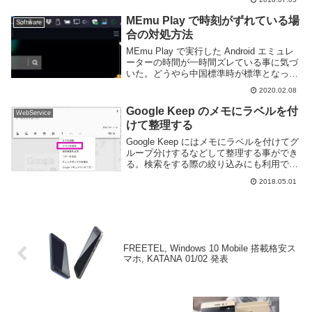
MEmu Play で時刻がずれている場
Software
合の対処方法
MEmu Play で実行した Android エミュレ
ーターの時間が一時間ズレている事に気づ
いた。どうやら中国標準時が標準となって
いるらしく、そのせいで日本時間から一時
2020.02.08
間遅れているようだ。Android にはタイム
ゾーンを自動的に変更する...
Google Keep のメモにラベルを付
WebService
けて整理する
Google Keep にはメモにラベルを付けてグ
ループ分けするなどして整理する事ができ
る。検索をする際の絞り込みにも利用でき
る。便利なので使い方を覚えておくと良
2018.05.01
い。以下は Web ブラウザ版を利用するが
スマートフォンアプリでもほぼ同様の操...
FREETEL, Windows 10 Mobile 搭載格安ス
マホ, KATANA 01/02 発表