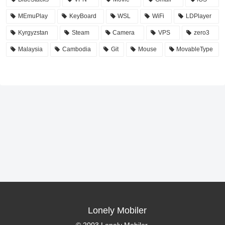
MEmuPlay
KeyBoard
WSL
WiFi
LDPlayer
Kyrgyzstan
Steam
Camera
VPS
zero3
Malaysia
Cambodia
Git
Mouse
MovableType
Lonely Mobiler
© 2003 Lonely Mobiler.