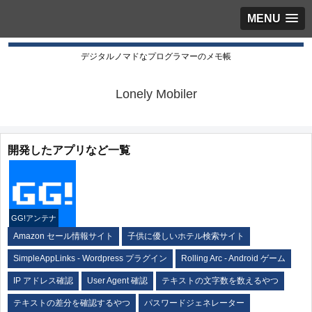
MENU
デジタルノマドなプログラマーのメモ帳
Lonely Mobiler
開発したアプリなど一覧
GG!アンテナ
Amazon セール情報サイト
子供に優しいホテル検索サイト
SimpleAppLinks - Wordpress プラグイン
Rolling Arc - Android ゲーム
IP アドレス確認
User Agent 確認
テキストの文字数を数えるやつ
テキストの差分を確認するやつ
パスワードジェネレーター