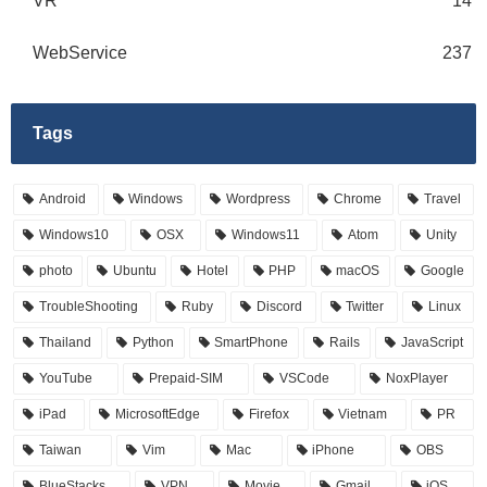
VR
14
WebService
237
Tags
Android
Windows
Wordpress
Chrome
Travel
Windows10
OSX
Windows11
Atom
Unity
photo
Ubuntu
Hotel
PHP
macOS
Google
TroubleShooting
Ruby
Discord
Twitter
Linux
Thailand
Python
SmartPhone
Rails
JavaScript
YouTube
Prepaid-SIM
VSCode
NoxPlayer
iPad
MicrosoftEdge
Firefox
Vietnam
PR
Taiwan
Vim
Mac
iPhone
OBS
BlueStacks
VPN
Movie
Gmail
iOS