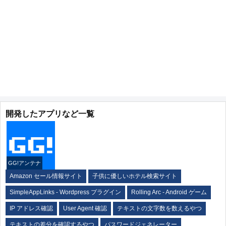
開発したアプリなど一覧
GG!アンテナ
Amazon セール情報サイト
子供に優しいホテル検索サイト
SimpleAppLinks - Wordpress プラグイン
Rolling Arc - Android ゲーム
IP アドレス確認
User Agent 確認
テキストの文字数を数えるやつ
テキストの差分を確認するやつ
パスワードジェネレーター