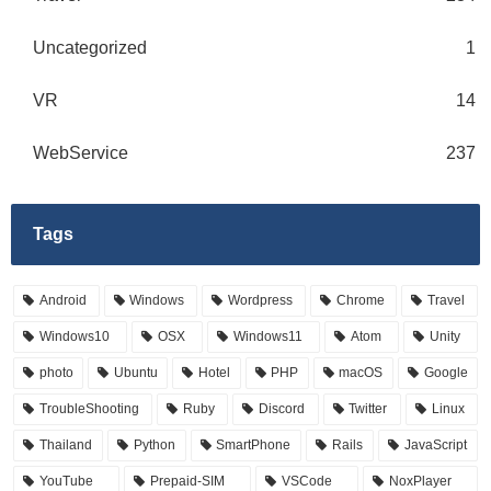
Uncategorized
1
VR
14
WebService
237
Tags
Android
Windows
Wordpress
Chrome
Travel
Windows10
OSX
Windows11
Atom
Unity
photo
Ubuntu
Hotel
PHP
macOS
Google
TroubleShooting
Ruby
Discord
Twitter
Linux
Thailand
Python
SmartPhone
Rails
JavaScript
YouTube
Prepaid-SIM
VSCode
NoxPlayer