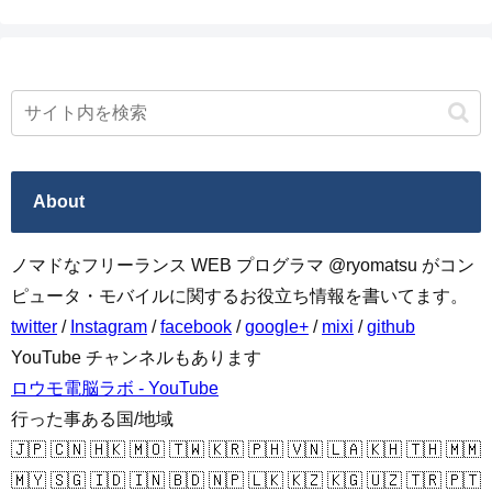
About
ノマドなフリーランス WEB プログラマ @ryomatsu がコン
ピュータ・モバイルに関するお役立ち情報を書いてます。
twitter
/
Instagram
/
facebook
/
google+
/
mixi
/
github
YouTube チャンネルもあります
ロウモ電脳ラボ - YouTube
行った事ある国/地域
🇯🇵 🇨🇳 🇭🇰 🇲🇴 🇹🇼 🇰🇷 🇵🇭 🇻🇳 🇱🇦 🇰🇭 🇹🇭 🇲🇲
🇲🇾 🇸🇬 🇮🇩 🇮🇳 🇧🇩 🇳🇵 🇱🇰 🇰🇿 🇰🇬 🇺🇿 🇹🇷 🇵🇹