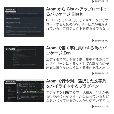
なのか探...
2017.08.22
Atom から Gist へアップロードす
Software
るパッケージ Gist It
GitHub には Gist というテキストをアップ
ロードするための Web サービスが用意さ
れている。プロジェクトを作るまでもない
がちょっとしたメモやコード片をアップロ
ードし、公開したり共有するのに便利だ。
Gist へテキストをアップロー...
2016.08.02
Atom で書く事に集中する為のパ
Software
ッケージ Zen
エディタで何かを書く際、集中する為にフ
ルスクリーンにするなどして余計なものが
画面に映らないようにする事があると思
う。ただフルスクリーンにしただけではフ
2016.04.22
ァイルツリーや Minimap, タブなども表示
されっぱなしなのでどうせなら全部消して
Atom で行や列、選択した文字列
Software
しま...
をハイライトするプラグイン
エディタを利用する際、現在カーソルがあ
る行や列にハイライトが当たっているとど
こをいじっているのかわかりやすいです。
また、選択した箇所と同じ文字列はハイラ
2015.11.21
イトしてくれると何処でどのような処理が
されているのかわかりやすくなるし、スペ