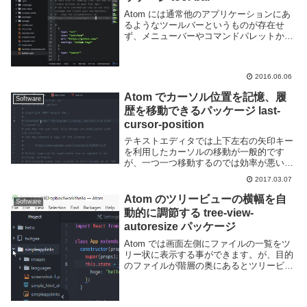
Atom には通常他のアプリケーションにあ
るようなツールバーというものが存在せ
ず、メニューバーやコマンドパレットから
様々な操作を行うようになっています。い
かにもプログラマ的な感じがするし実際自
分もエディタを使う時にツールバーを操作
2016.06.06
する事はま...
Atom でカーソル位置を記憶、履
Software
歴を移動できるパッケージ last-
cursor-position
テキストエディタでは上下左右の矢印キー
を利用したカーソルの移動が一般的です
が、一つ一つ移動するのでは効率が悪い場
面もあります。last-cursor-position パッケ
2017.03.07
ージを利用するとカーソル位置を記憶して
おき、ショートカットキーによ...
Atom のツリービューの横幅を自
Software
動的に調節する tree-view-
autoresize パッケージ
Atom では画面左側にファイルの一覧をツ
リー状に表示する事ができます。が、目的
のファイルが階層の奥にあるとツリービュ
ーの横幅が足りずファイル名が全て表示さ
れない事があります。似たような名前のフ
ァイルが沢山あると目的のファイルがどれ