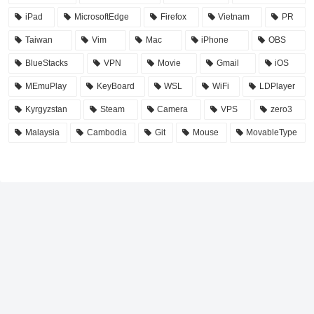
iPad
MicrosoftEdge
Firefox
Vietnam
PR
Taiwan
Vim
Mac
iPhone
OBS
BlueStacks
VPN
Movie
Gmail
iOS
MEmuPlay
KeyBoard
WSL
WiFi
LDPlayer
Kyrgyzstan
Steam
Camera
VPS
zero3
Malaysia
Cambodia
Git
Mouse
MovableType