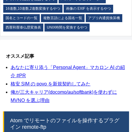
16進数,10進数,2進数変換するやつ
画像の EXIF を表示するやつ
国名とコードの一覧
複数言語による国名一覧
アプリ内通貨換算機
西暦和暦泰仏歴変換表
UNIX時間を変換するやつ
オススメ記事
あなたに寄り添う「Personal Agent」マカロン AI の紹
介 #PR
格安 SIM の povo を新規契約してみた
俺が三大キャリア(docomo/au/softbank)を使わずに
MVNO を選ぶ理由
Atom でリモートのファイルを操作するプラグ
イン remote-ftp