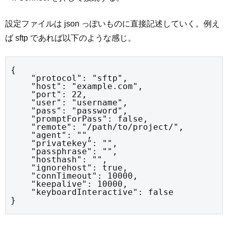
設定ファイルは json っぽいものに直接記述していく。例え
ば sftp であれば以下のような感じ。
{

    "protocol": "sftp",

    "host": "example.com",

    "port": 22,

    "user": "username",

    "pass": "password",

    "promptForPass": false,

    "remote": "/path/to/project/",

    "agent": "",

    "privatekey": "",

    "passphrase": "",

    "hosthash": "",

    "ignorehost": true,

    "connTimeout": 10000,

    "keepalive": 10000,

    "keyboardInteractive": false

}