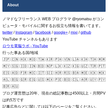
About
ノマドなフリーランス WEB プログラマ @ryomatsu がコン
ピュータ・モバイルに関するお役立ち情報を書いてます。
twitter
/
Instagram
/
facebook
/
google+
/
mixi
/
github
YouTube チャンネルもあります
ロウモ電脳ラボ - YouTube
行った事ある国/地域
🇯🇵 🇨🇳 🇭🇰 🇲🇴 🇹🇼 🇰🇷 🇵🇭 🇻🇳 🇱🇦 🇰🇭 🇹🇭 🇲🇲
🇲🇾 🇸🇬 🇮🇩 🇮🇳 🇧🇩 🇳🇵 🇱🇰 🇰🇿 🇰🇬 🇺🇿 🇹🇷 🇵🇹
🇪🇸 🇦🇩 🇫🇷 🇲🇨 🇮🇹 🇸🇮 🇭🇷 🇷🇸 🇧🇦 🇲🇪 🇽🇰 🇲🇰
🇦🇱 🇧🇬 🇬🇷 🇪🇬 🇺🇸 🇲🇽 🇵🇪 🇧🇴 🇨🇱 🇦🇷 🇺🇾 🇵🇾
🇧🇷 🇦🇺
ブログ運営歴は20年、現在の総記事数は4500以上・月間PV
は約5万です
記事広告などに関しては以下のページをご覧ください。