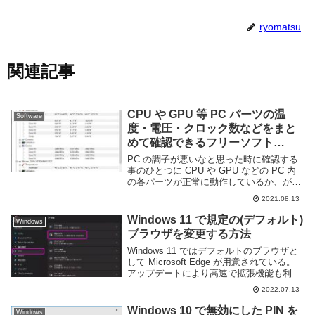
ryomatsu
関連記事
CPU や GPU 等 PC パーツの温
Software
度・電圧・クロック数などをまと
めて確認できるフリーソフト
HWMonitor
PC の調子が悪いなと思った時に確認する
事のひとつに CPU や GPU などの PC 内
の各パーツが正常に動作しているか、があ
る。特に温度は高くなると極端に性能が落
2021.08.13
ちてしまうため、重要な要素のひとつだ。
PC パーツの温度や電圧・クロック数...
Windows 11 で規定の(デフォルト)
Windows
ブラウザを変更する方法
Windows 11 ではデフォルトのブラウザと
して Microsoft Edge が用意されている。
アップデートにより高速で拡張機能も利用
できるようになったなど便利にはなったも
2022.07.13
のの、Google Chrome 等他のブラウザを使
いたい人も...
Windows 10 で無効にした PIN を
Windows