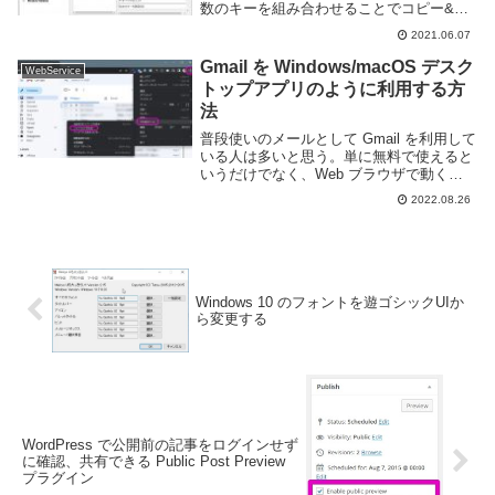
数のキーを組み合わせることでコピー&ペ
ーストやスクショの撮影、ウインドウの最
2021.06.07
大化・縮小・切替、といった様々な操作を
行う事ができる。しかし、キーボードショ
Gmail を Windows/macOS デスク
WebService
ートカット...
トップアプリのように利用する方
法
普段使いのメールとして Gmail を利用して
いる人は多いと思う。単に無料で使えると
いうだけでなく、Web ブラウザで動く使
い勝手の良い高機能なメーラーは他のフリ
2022.08.26
ーメールでは得られない最大のメリットと
言えるだろう。基本的に Web ブラウザ...
Windows 10 のフォントを遊ゴシックUIか
ら変更する
WordPress で公開前の記事をログインせず
に確認、共有できる Public Post Preview
プラグイン