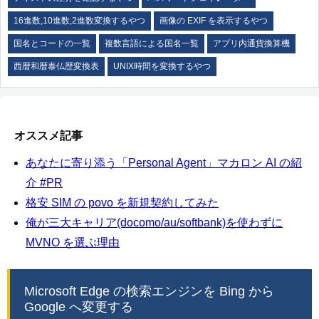
16進数,10進数,2進数変換するやつ
画像の EXIF を表示するやつ
国名とコードの一覧
複数言語による国名一覧
アプリ内通貨換算機
西暦和暦泰仏歴変換表
UNIX時間を変換するやつ
オススメ記事
あなたに寄り添う「Personal Agent」マカロン AI の紹
介 #PR
格安 SIM の povo を新規契約してみた
俺が三大キャリア(docomo/au/softbank)を使わずに
MVNO を選ぶ理由
Microsoft Edge の検索エンジンを Bing から
Google へ変更する