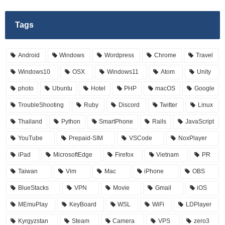
Tags
Android
Windows
Wordpress
Chrome
Travel
Windows10
OSX
Windows11
Atom
Unity
photo
Ubuntu
Hotel
PHP
macOS
Google
TroubleShooting
Ruby
Discord
Twitter
Linux
Thailand
Python
SmartPhone
Rails
JavaScript
YouTube
Prepaid-SIM
VSCode
NoxPlayer
iPad
MicrosoftEdge
Firefox
Vietnam
PR
Taiwan
Vim
Mac
iPhone
OBS
BlueStacks
VPN
Movie
Gmail
iOS
MEmuPlay
KeyBoard
WSL
WiFi
LDPlayer
Kyrgyzstan
Steam
Camera
VPS
zero3