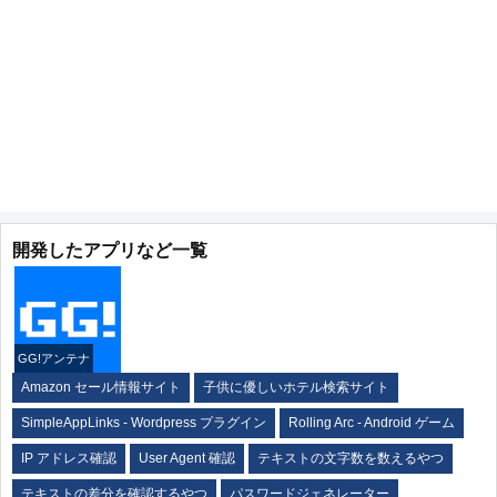
開発したアプリなど一覧
GG!アンテナ
Amazon セール情報サイト
子供に優しいホテル検索サイト
SimpleAppLinks - Wordpress プラグイン
Rolling Arc - Android ゲーム
IP アドレス確認
User Agent 確認
テキストの文字数を数えるやつ
テキストの差分を確認するやつ
パスワードジェネレーター