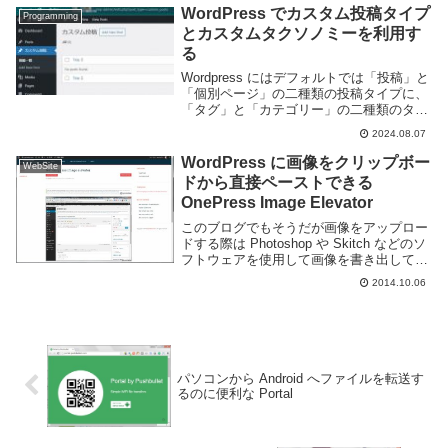
利だろう。投稿やページな...
WordPress でカスタム投稿タイプ
Programming
とカスタムタクソノミーを利用す
る
Wordpress にはデフォルトでは「投稿」と
「個別ページ」の二種類の投稿タイプに、
「タグ」と「カテゴリー」の二種類のタク
ソノミーが用意されている。通常のブログ
2024.08.07
ではこれだけあれば十分だと思うが、より
複雑な Web サイトを構築するのであれ...
WordPress に画像をクリップボー
WebSite
ドから直接ペーストできる
OnePress Image Elevator
このブログでもそうだが画像をアップロー
ドする際は Photoshop や Skitch などのソ
フトウェアを使用して画像を書き出して使
用する場合が多い。この作業は慣れればそ
2014.10.06
れなりにスムーズに進むけど面倒臭い事に
変わりは無い。などと思っていた...
パソコンから Android へファイルを転送す
るのに便利な Portal