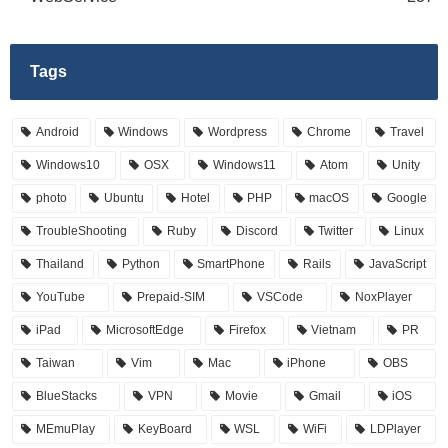
Tags
Android
Windows
Wordpress
Chrome
Travel
Windows10
OSX
Windows11
Atom
Unity
photo
Ubuntu
Hotel
PHP
macOS
Google
TroubleShooting
Ruby
Discord
Twitter
Linux
Thailand
Python
SmartPhone
Rails
JavaScript
YouTube
Prepaid-SIM
VSCode
NoxPlayer
iPad
MicrosoftEdge
Firefox
Vietnam
PR
Taiwan
Vim
Mac
iPhone
OBS
BlueStacks
VPN
Movie
Gmail
iOS
MEmuPlay
KeyBoard
WSL
WiFi
LDPlayer