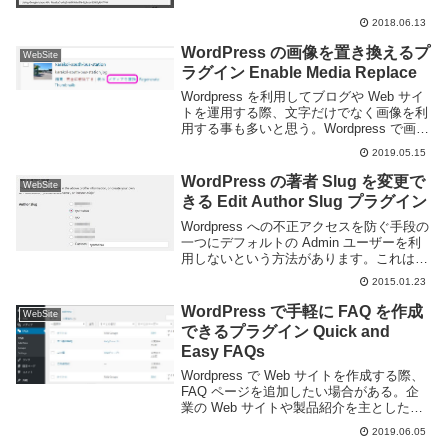
は多い。このブログでも偶に旅行記を掲載
したりするので、ストリートビューを載せ
2018.06.13
ればよりわか...
WordPress の画像を置き換えるプ
WebSite
ラグイン Enable Media Replace
Wordpress を利用してブログや Web サイ
トを運用する際、文字だけでなく画像を利
用する事も多いと思う。Wordpress で画像
を扱う際に一つ気を付けたいのが「一度ア
2019.05.15
ップロードした画像を置き換える事が出来
ない」という点だ。画像に間...
WordPress の著者 Slug を変更で
WebSite
きる Edit Author Slug プラグイン
Wordpress への不正アクセスを防ぐ手段の
一つにデフォルトの Admin ユーザーを利
用しないという方法があります。これはユ
ーザー名 Admin でパスワードだけ変更し
2015.01.23
てアクセスしてくる人を弾くのには有効で
すが、標準では各ログインユー...
WordPress で手軽に FAQ を作成
WebSite
できるプラグイン Quick and
Easy FAQs
Wordpress で Web サイトを作成する際、
FAQ ページを追加したい場合がある。企
業の Web サイトや製品紹介を主としたペ
ージなどであれば FAQ ページを用意して
2019.06.05
おけば顧客の疑問に答えることができて便