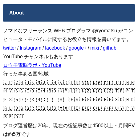
About
ノマドなフリーランス WEB プログラマ @ryomatsu がコン
ピュータ・モバイルに関するお役立ち情報を書いてます。
twitter
/
Instagram
/
facebook
/
google+
/
mixi
/
github
YouTube チャンネルもあります
ロウモ電脳ラボ - YouTube
行った事ある国/地域
🇯🇵 🇨🇳 🇭🇰 🇲🇴 🇹🇼 🇰🇷 🇵🇭 🇻🇳 🇱🇦 🇰🇭 🇹🇭 🇲🇲
🇲🇾 🇸🇬 🇮🇩 🇮🇳 🇧🇩 🇳🇵 🇱🇰 🇰🇿 🇰🇬 🇺🇿 🇹🇷 🇵🇹
🇪🇸 🇦🇩 🇫🇷 🇲🇨 🇮🇹 🇸🇮 🇭🇷 🇷🇸 🇧🇦 🇲🇪 🇽🇰 🇲🇰
🇦🇱 🇧🇬 🇬🇷 🇪🇬 🇺🇸 🇲🇽 🇵🇪 🇧🇴 🇨🇱 🇦🇷 🇺🇾 🇵🇾
🇧🇷 🇦🇺
ブログ運営歴は20年、現在の総記事数は4500以上・月間PV
は約5万です