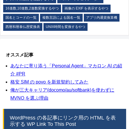
16進数,10進数,2進数変換するやつ
画像の EXIF を表示するやつ
国名とコードの一覧
複数言語による国名一覧
アプリ内通貨換算機
西暦和暦泰仏歴変換表
UNIX時間を変換するやつ
オススメ記事
あなたに寄り添う「Personal Agent」マカロン AI の紹
介 #PR
格安 SIM の povo を新規契約してみた
俺が三大キャリア(docomo/au/softbank)を使わずに
MVNO を選ぶ理由
WordPress の各記事にリンク用の HTML を表
示する WP Link To This Post