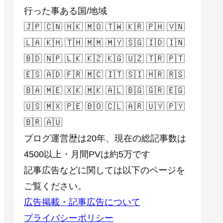
行った事ある国/地域
🇯🇵 🇨🇳 🇭🇰 🇲🇴 🇹🇼 🇰🇷 🇵🇭 🇻🇳
🇱🇦 🇰🇭 🇹🇭 🇲🇲 🇲🇾 🇸🇬 🇮🇩 🇮🇳
🇧🇩 🇳🇵 🇱🇰 🇰🇿 🇰🇬 🇺🇿 🇹🇷 🇵🇹
🇪🇸 🇦🇩 🇫🇷 🇲🇨 🇮🇹 🇸🇮 🇭🇷 🇷🇸
🇧🇦 🇲🇪 🇽🇰 🇲🇰 🇦🇱 🇧🇬 🇬🇷 🇪🇬
🇺🇸 🇲🇽 🇵🇪 🇧🇴 🇨🇱 🇦🇷 🇺🇾 🇵🇾
🇧🇷 🇦🇺
ブログ運営歴は20年、現在の総記事数は
4500以上・月間PVは約5万です
記事広告などに関しては以下のページを
ご覧ください。
広告掲載・記事広告について
プライバシーポリシー