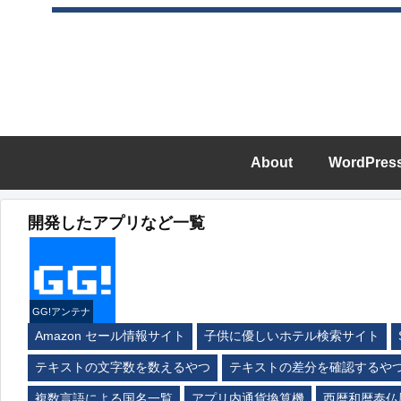
About
WordPres
開発したアプリなど一覧
GG!アンテナ
Amazon セール情報サイト
子供に優しいホテル検索サイト
テキストの文字数を数えるやつ
テキストの差分を確認するや
複数言語による国名一覧
アプリ内通貨換算機
西暦和暦泰仏