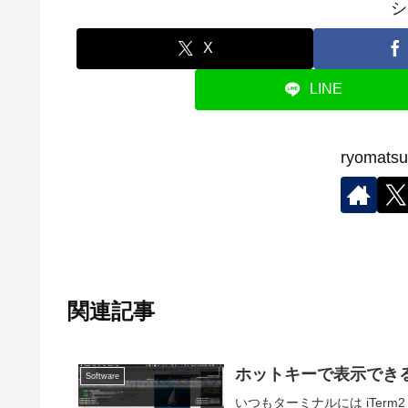
シ
X
LINE
ryoma
関連記事
ホットキーで表示できる OS
Software
いつもターミナルには iTerm