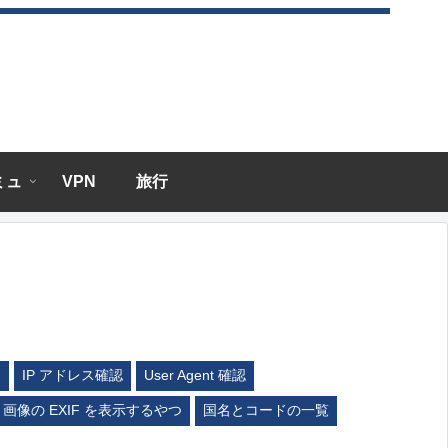
エミュ
VPN
旅行
ム
IP アドレス確認
User Agent 確認
画像の EXIF を表示するやつ
国名とコードの一覧