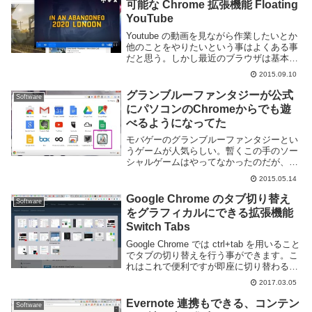
可能な Chrome 拡張機能 Floating
YouTube
Youtube の動画を見ながら作業したいとか
他のことをやりたいという事はよくある事
だと思う。しかし最近のブラウザは基本は
タブで開くので常に表示させたい場合はウ
2015.09.10
インドウを新たに作る必要があるし、他の
ウインドウに被って見にくくなったりしま
グランブルーファンタジーが公式
Software
す。...
にパソコンのChromeからでも遊
べるようになってた
モバゲーのグランブルーファンタジーとい
うゲームが人気らしい。暫くこの手のソー
シャルゲームはやってなかったのだが、演
出がすごいリッチだったりフルボイスだっ
2015.05.14
たりとかなり進歩しているようだ。ところ
ぜ以前まではパソコンからモバゲーなどの
Google Chrome のタブ切り替え
Software
ゲームをやる...
をグラフィカルにできる拡張機能
Switch Tabs
Google Chrome では ctrl+tab を用いること
でタブの切り替えを行う事ができます。こ
れはこれで便利ですが即座に切り替わるの
でわかりにくいときもありますし、タブを
2017.03.05
沢山開いていると何度も押すのが大変な時
もあります。Switch...
Evernote 連携もできる、コンテン
Software