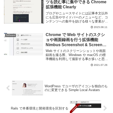
ツを読む事に集中できる Chrome
拡張機能 Clearly
ブログやニュースサイトには記事本文以外
にも広告やサイドバーのメニューなど、コ
ンテンツへの集中を妨げる様々な要素が存
在しています。便利な事もありますが記事
2015.08.11
に集中したい場合にはそういったものは目
障りです。Evernote が提供する Clear...
Chrome で Web サイトのスクシ
Software
ョや画面録画を行う拡張機能
Nimbus Screenshot & Screen
Video Recorder
Web サイトのスクリーンショットや画面
録画を撮る際、Windows や macOS の標
準機能を利用して撮影する事が多いと思
う。Windows であれば Win+Shift+S で範
2021.07.26
囲選択、 Alt+PrtSc でアクティブウインド
ウのみ...
WordPress でユーザのアイコンを独自のも
のに変更できる Simple Local Avatars
Rails で本番環境と開発環境を区別する