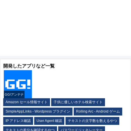
開発したアプリなど一覧
GG!アンテナ
Amazon セール情報サイト
子供に優しいホテル検索サイト
SimpleAppLinks - Wordpress プラグイン
Rolling Arc - Android ゲーム
IP アドレス確認
User Agent 確認
テキストの文字数を数えるやつ
テキストの差分を確認するやつ
パスワードジェネレーター