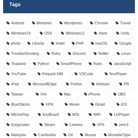
Tags
Android
Windows
Wordpress
Chrome
Travel
Windows10
OSX
Windows11
Atom
Unity
photo
Ubuntu
Hotel
PHP
macOS
Google
TroubleShooting
Ruby
Discord
Twitter
Linux
Thailand
Python
SmartPhone
Rails
JavaScript
YouTube
Prepaid-SIM
VSCode
NoxPlayer
iPad
MicrosoftEdge
Firefox
Vietnam
PR
Taiwan
Vim
Mac
iPhone
OBS
BlueStacks
VPN
Movie
Gmail
iOS
MEmuPlay
KeyBoard
WSL
WiFi
LDPlayer
Kyrgyzstan
Steam
Camera
VPS
zero3
Malaysia
Cambodia
Git
Mouse
MovableType