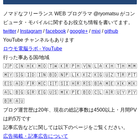
ノマドなフリーランス WEB プログラマ @ryomatsu がコン
ピュータ・モバイルに関するお役立ち情報を書いてます。
twitter
/
Instagram
/
facebook
/
google+
/
mixi
/
github
YouTube チャンネルもあります
ロウモ電脳ラボ - YouTube
行った事ある国/地域
🇯🇵 🇨🇳 🇭🇰 🇲🇴 🇹🇼 🇰🇷 🇵🇭 🇻🇳 🇱🇦 🇰🇭 🇹🇭 🇲🇲
🇲🇾 🇸🇬 🇮🇩 🇮🇳 🇧🇩 🇳🇵 🇱🇰 🇰🇿 🇰🇬 🇺🇿 🇹🇷 🇵🇹
🇪🇸 🇦🇩 🇫🇷 🇲🇨 🇮🇹 🇸🇮 🇭🇷 🇷🇸 🇧🇦 🇲🇪 🇽🇰 🇲🇰
🇦🇱 🇧🇬 🇬🇷 🇪🇬 🇺🇸 🇲🇽 🇵🇪 🇧🇴 🇨🇱 🇦🇷 🇺🇾 🇵🇾
🇧🇷 🇦🇺
ブログ運営歴は20年、現在の総記事数は4500以上・月間PV
は約5万です
記事広告などに関しては以下のページをご覧ください。
広告掲載・記事広告について