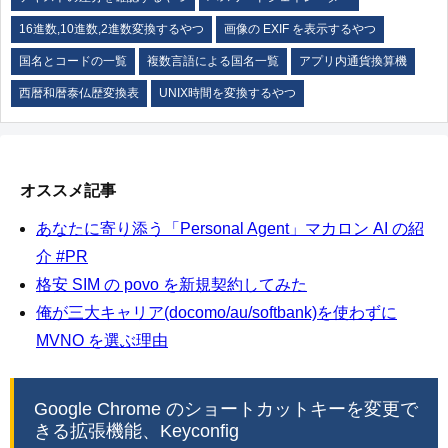
16進数,10進数,2進数変換するやつ
画像の EXIF を表示するやつ
国名とコードの一覧
複数言語による国名一覧
アプリ内通貨換算機
西暦和暦泰仏歴変換表
UNIX時間を変換するやつ
オススメ記事
あなたに寄り添う「Personal Agent」マカロン AI の紹
介 #PR
格安 SIM の povo を新規契約してみた
俺が三大キャリア(docomo/au/softbank)を使わずに
MVNO を選ぶ理由
Google Chrome のショートカットキーを変更で
きる拡張機能、Keyconfig