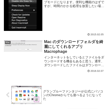
プモードになります。便利な機能のはずで
すが、時間のかかる処理を放置したい場合
なんかは逆に不便になります。InsomniaX
というアプリケーションを利用すれば勝手
にスリープする事がなくなります。...
2015.02.05
Mac のダウンロードフォルダを綺
Mac
麗にしてくれるアプリ
Macrophage
インターネットをしているとファイルをダ
ウンロードする機会もあると思う。通常、
ダウンロードしたファイルはダウンロード
フォルダに保存されます。様々なファイル
2016.02.07
をダウンロードしていくとフリーソフトや
音楽、動画など気がついたら結構な容量を
使っている事...
グランブルーファンタジーが公式にパソコ
ンのChromeからでも遊べるようになって
た