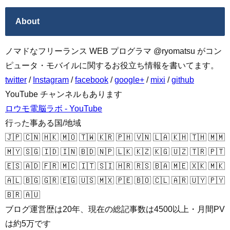
About
ノマドなフリーランス WEB プログラマ @ryomatsu がコン
ピュータ・モバイルに関するお役立ち情報を書いてます。
twitter
/
Instagram
/
facebook
/
google+
/
mixi
/
github
YouTube チャンネルもあります
ロウモ電脳ラボ - YouTube
行った事ある国/地域
🇯🇵 🇨🇳 🇭🇰 🇲🇴 🇹🇼 🇰🇷 🇵🇭 🇻🇳 🇱🇦 🇰🇭 🇹🇭 🇲🇲
🇲🇾 🇸🇬 🇮🇩 🇮🇳 🇧🇩 🇳🇵 🇱🇰 🇰🇿 🇰🇬 🇺🇿 🇹🇷 🇵🇹
🇪🇸 🇦🇩 🇫🇷 🇲🇨 🇮🇹 🇸🇮 🇭🇷 🇷🇸 🇧🇦 🇲🇪 🇽🇰 🇲🇰
🇦🇱 🇧🇬 🇬🇷 🇪🇬 🇺🇸 🇲🇽 🇵🇪 🇧🇴 🇨🇱 🇦🇷 🇺🇾 🇵🇾
🇧🇷 🇦🇺
ブログ運営歴は20年、現在の総記事数は4500以上・月間PV
は約5万です