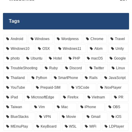
Tags
Android
Windows
Wordpress
Chrome
Travel
Windows10
OSX
Windows11
Atom
Unity
photo
Ubuntu
Hotel
PHP
macOS
Google
TroubleShooting
Ruby
Discord
Twitter
Linux
Thailand
Python
SmartPhone
Rails
JavaScript
YouTube
Prepaid-SIM
VSCode
NoxPlayer
iPad
MicrosoftEdge
Firefox
Vietnam
PR
Taiwan
Vim
Mac
iPhone
OBS
BlueStacks
VPN
Movie
Gmail
iOS
MEmuPlay
KeyBoard
WSL
WiFi
LDPlayer