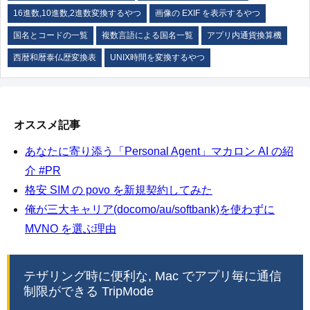
16進数,10進数,2進数変換するやつ
画像の EXIF を表示するやつ
国名とコードの一覧
複数言語による国名一覧
アプリ内通貨換算機
西暦和暦泰仏歴変換表
UNIX時間を変換するやつ
オススメ記事
あなたに寄り添う「Personal Agent」マカロン AI の紹
介 #PR
格安 SIM の povo を新規契約してみた
俺が三大キャリア(docomo/au/softbank)を使わずに
MVNO を選ぶ理由
テザリング時に便利な, Mac でアプリ毎に通信
制限ができる TripMode