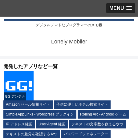
MENU
デジタルノマドなプログラマーのメモ帳
Lonely Mobiler
開発したアプリなど一覧
GG!アンテナ
Amazon セール情報サイト
子供に優しいホテル検索サイト
SimpleAppLinks - Wordpress プラグイン
Rolling Arc - Android ゲーム
IP アドレス確認
User Agent 確認
テキストの文字数を数えるやつ
テキストの差分を確認するやつ
パスワードジェネレーター