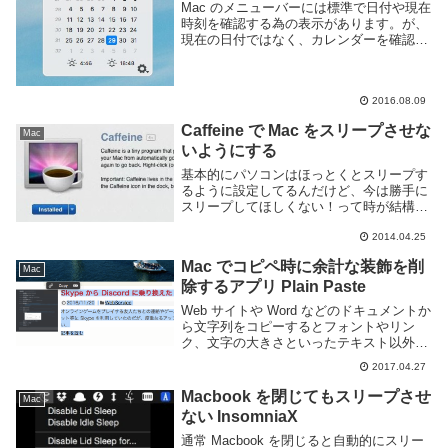
Mac のメニューバーには標準で日付や現在
時刻を確認する為の表示があります。が、
現在の日付ではなく、カレンダーを確認し
たい時もあるでしょう。Windows では標
準でカレンダーまで表示してくれるのです
が、OS X ではそのような機能はありま...
2016.08.09
Caffeine で Mac をスリープさせな
Mac
いようにする
基本的にパソコンはほっとくとスリープす
るように設定してるんだけど、今は勝手に
スリープしてほしくない！って時が結構あ
る。そこで Caffeine というアプリを利用
2014.04.25
するとスリープまでの時間を一時的に調節
する事ができて便利だ。Caffeine ...
Mac でコピペ時に余計な装飾を削
Mac
除するアプリ Plain Paste
Web サイトや Word などのドキュメントか
ら文字列をコピーするとフォントやリン
ク、文字の大きさといったテキスト以外の
情報も同時にコピーしてしまいます。こん
2017.04.27
な風になりますよね。そういった装飾など
はコピー&ペーストする際に不要な事が多
Macbook を閉じてもスリープさせ
Mac
く、...
ない InsomniaX
通常 Macbook を閉じると自動的にスリー