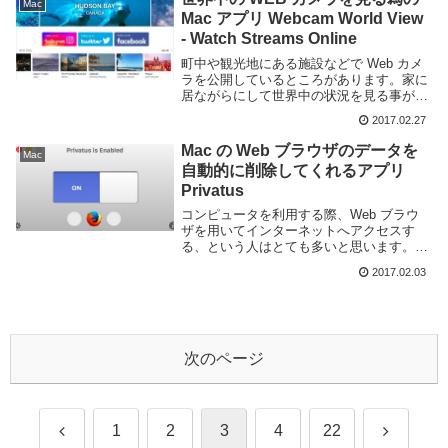
Mac
しているとな...
Mac アプリ Webcam World View
- Watch Streams Online
町中や観光地にある施設などで Web カメ
ラを公開しているところがあります。家に
居ながらにして世界中の状況を見る事がで
きて面白いです。Web カメラは基本的に
2017.02.27
はその Web サイトや Youtube などで公開
していると思いますが、探すのが...
Mac の Web ブラウザのデータを
Mac
自動的に削除してくれるアプリ
Privatus
コンピュータを利用する際、Web ブラウ
ザを用いてインターネットへアクセスす
る、という人はとても多いと思います。
Web ブラウザはキャッシュや Cookie、履
2017.02.03
歴といったデータをコンピュータ内に保存
し続けています。次回以降 ページを開い
た際...
次のページ
前
次
1
2
3
4
22