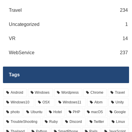
Travel
234
Uncategorized
1
VR
14
WebService
237
Tags
Android
Windows
Wordpress
Chrome
Travel
Windows10
OSX
Windows11
Atom
Unity
photo
Ubuntu
Hotel
PHP
macOS
Google
TroubleShooting
Ruby
Discord
Twitter
Linux
Thailand
Python
SmartPhone
Rails
JavaScript