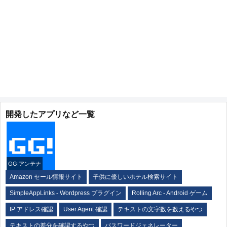
開発したアプリなど一覧
GG!アンテナ
Amazon セール情報サイト
子供に優しいホテル検索サイト
SimpleAppLinks - Wordpress プラグイン
Rolling Arc - Android ゲーム
IP アドレス確認
User Agent 確認
テキストの文字数を数えるやつ
テキストの差分を確認するやつ
パスワードジェネレーター