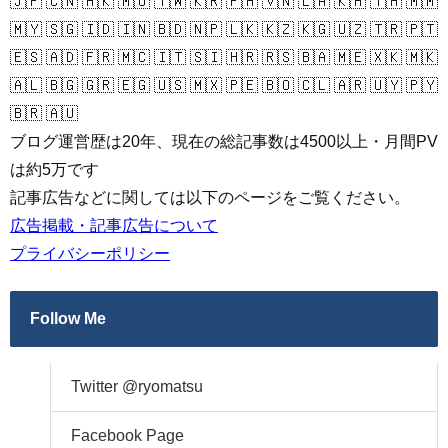
🇯🇵 🇨🇳 🇭🇰 🇲🇴 🇹🇼 🇰🇷 🇵🇭 🇻🇳 🇱🇦 🇰🇭 🇹🇭 🇲🇲
🇲🇾 🇸🇬 🇮🇩 🇮🇳 🇧🇩 🇳🇵 🇱🇰 🇰🇿 🇰🇬 🇺🇿 🇹🇷 🇵🇹
🇪🇸 🇦🇩 🇫🇷 🇲🇨 🇮🇹 🇸🇮 🇭🇷 🇷🇸 🇧🇦 🇲🇪 🇽🇰 🇲🇰
🇦🇱 🇧🇬 🇬🇷 🇪🇬 🇺🇸 🇲🇽 🇵🇪 🇧🇴 🇨🇱 🇦🇷 🇺🇾 🇵🇾
🇧🇷 🇦🇺
ブログ運営歴は20年、現在の総記事数は4500以上・月間PV
は約5万です
記事広告などに関しては以下のページをご覧ください。
広告掲載・記事広告について
プライバシーポリシー
Follow Me
Twitter @ryomatsu
Facebook Page