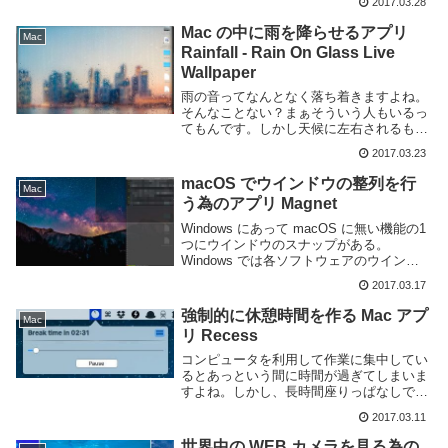
2017.03.28
もあります。macOS であれば Deskapp
for Youtube という...
Mac の中に雨を降らせるアプリ
Mac
Rainfall - Rain On Glass Live
Wallpaper
雨の音ってなんとなく落ち着きますよね。
そんなことない？まぁそういう人もいるっ
てもんです。しかし天候に左右されるもの
なので、何時でも聞けるようなものではあ
2017.03.23
りませんね。macOS を利用しているので
あれば Mac App Store にある R...
macOS でウインドウの整列を行
Mac
う為のアプリ Magnet
Windows にあって macOS に無い機能の1
つにウインドウのスナップがある。
Windows では各ソフトウェアのウインド
ウを画面端までドラッグする事で左右分割
2017.03.17
や画面を4分割した四隅に綺麗に配置する
事が可能だ。複数のウインドウを同時に...
強制的に休憩時間を作る Mac アプ
Mac
リ Recess
コンピュータを利用して作業に集中してい
るとあっという間に時間が過ぎてしまいま
すよね。しかし、長時間座りっぱなしでコ
ンピュータのスクリーンを見続けるという
2017.03.11
のはあまり健康に良くありません。適度な
休憩を入れるべきでしょう。とはいえ集中
世界中の WEB カメラを見る為の