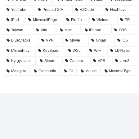
YouTube
Prepaid-SIM
VSCode
NoxPlayer
iPad
MicrosoftEdge
Firefox
Vietnam
PR
Taiwan
Vim
Mac
iPhone
OBS
BlueStacks
VPN
Movie
Gmail
iOS
MEmuPlay
KeyBoard
WSL
WiFi
LDPlayer
Kyrgyzstan
Steam
Camera
VPS
zero3
Malaysia
Cambodia
Git
Mouse
MovableType