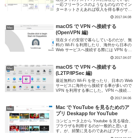
一応フリーランスのようなものなのでイン
ターネットさえあれば収入を得る事ができ
る。が、インターネットへ接続する際に以
2017.04.08
下のような問題点がある。宿やカフェなど
の無料 Wi-Fi は不特定多数が接続する為に
macOS で VPN へ接続する
Mac
セキ...
(OpenVPN 編)
現在タイの安宿で暮らしているのだが、無
料の Wi-Fi を利用したり、海外から日本の
Web サービスへ接続する際には VPN を利
用すると良い。軽く調べてみた所、今自分
2017.04.07
が利用している macOS で VPN を利用す
るには L2TP ov...
macOS で VPN へ接続する
Mac
(L2TP/IPSec 編)
最近無料の Wi-Fi を使ったり、日本の Web
サービスに海外から接続する事が多いので
VPN を利用する事にした。VPN へ接続す
る方法を調べていたら L2TP over IPSec
2017.04.06
や OpenVPN といった方法が一般的なよう
であ...
Mac で YouTube を見るためのア
Mac
プリ Deskapp for YouTube
コンピュータ上から Youtube を見る場合、
ブラウザを利用するのが一般的と思いま
す。が、頻繁に見るのであればブラウザよ
り専用のアプリのほうが使い勝手が良い事