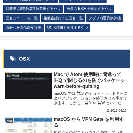
16進数,10進数,2進数変換するやつ
画像の EXIF を表示するやつ
国名とコードの一覧
複数言語による国名一覧
アプリ内通貨換算機
西暦和暦泰仏歴変換表
UNIX時間を変換するやつ
OSX
Mac で Atom 使用時に間違って
Software
⌘Q で閉じるのを防ぐパッケージ
warn-before-quitting
macOS では ⌘Q のショートカットキーに
よりアプリケーションを終了させる事がで
きます。しかし、⌘A や ⌘W といった他
のショートカットキーと間違えて押して終
2017.04.16
了してしまう事故が発生する事がありま
す。Atom も例外ではなく、⌘Q を押...
macOS から VPN Gate を利用す
Mac
る
現在タイのゲストハウスに滞在している。