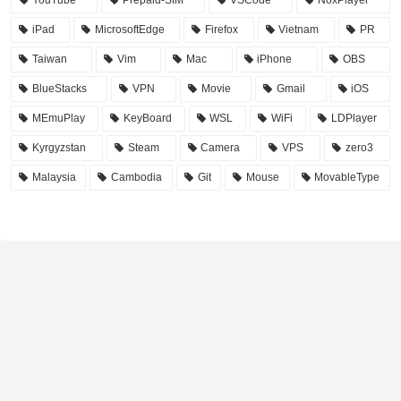
iPad
MicrosoftEdge
Firefox
Vietnam
PR
Taiwan
Vim
Mac
iPhone
OBS
BlueStacks
VPN
Movie
Gmail
iOS
MEmuPlay
KeyBoard
WSL
WiFi
LDPlayer
Kyrgyzstan
Steam
Camera
VPS
zero3
Malaysia
Cambodia
Git
Mouse
MovableType