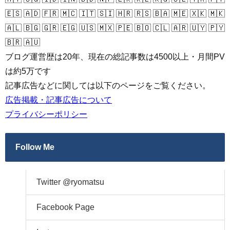
🇪🇸 🇦🇩 🇫🇷 🇲🇨 🇮🇹 🇸🇮 🇭🇷 🇷🇸 🇧🇦 🇲🇪 🇽🇰 🇲🇰
🇦🇱 🇧🇬 🇬🇷 🇪🇬 🇺🇸 🇲🇽 🇵🇪 🇧🇴 🇨🇱 🇦🇷 🇺🇾 🇵🇾
🇧🇷 🇦🇺
ブログ運営歴は20年、現在の総記事数は4500以上・月間PV
は約5万です
記事広告などに関しては以下のページをご覧ください。
広告掲載・記事広告について
プライバシーポリシー
Follow Me
Twitter @ryomatsu
Facebook Page