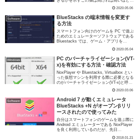
きるかを示すこの値は高ければ高いほど画
面の描画がなめらかになるため、快適なゲ
2020.05.06
ームプレイにとって重要となる。スマート
フォン向けのゲームを PC で遊ぶためのエ
BlueStacks の端末情報を変更す
Software
ミュ...
る方法
スマートフォン向けのゲームを PC で遊ぶ
ためのエミュレーターソフトウェアである
Bluestacks では、ゲーム・アプリを
Google Play からインストールすることが
2020.05.04
できる。しかし、Google Play 上に公開さ
れている A...
PC のバーチャライゼーション(VT-
Windows
x)を有効にする方法・確認方法
NoxPlayer や Bluestacks, Virtualbox とい
った仮想マシンを利用する際に必要となる
のがバーチャライゼーション(VT-x)と呼ば
れる機能だ。これを利用する事で仮想マシ
2020.03.06
ンを動かすことができたり、より高速に動
作するこ...
Android 7 が動くエミュレータ
Software
BlueStacks +N がオープンβリリ
ースされたので使ってみた
自分はスマートフォンのゲームを遊ぶ際に
Android エミュレーターである NoxPlayer
を良く利用しているのだが、先日
BlueStacks の最新バージョンである
2018.01.21
BlueStacks +N のオープンβがリリースさ