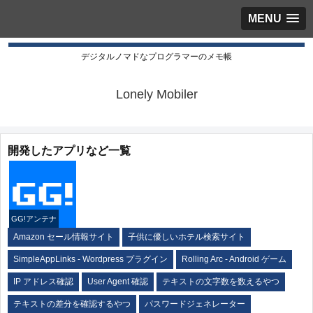
MENU
デジタルノマドなプログラマーのメモ帳
Lonely Mobiler
開発したアプリなど一覧
GG!アンテナ
Amazon セール情報サイト
子供に優しいホテル検索サイト
SimpleAppLinks - Wordpress プラグイン
Rolling Arc - Android ゲーム
IP アドレス確認
User Agent 確認
テキストの文字数を数えるやつ
テキストの差分を確認するやつ
パスワードジェネレーター