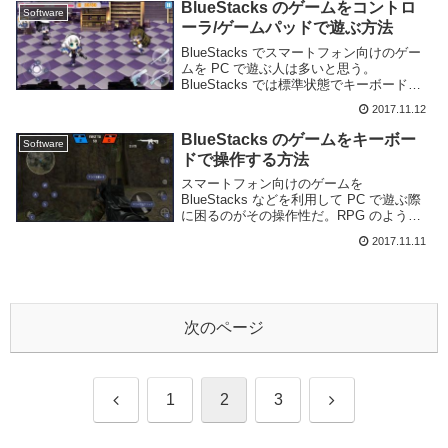
報を設定」のボタンを押す。そう...
BlueStacks のゲームをコントロ
Software
ーラ/ゲームパッドで遊ぶ方法
BlueStacks でスマートフォン向けのゲー
ムを PC で遊ぶ人は多いと思う。
BlueStacks では標準状態でキーボードに
よるコントロールをサポートしており、適
2017.11.12
切に設定を行えば殆どのゲームでキーボー
ドで快適に操作できるはずだ。しかし...
BlueStacks のゲームをキーボー
Software
ドで操作する方法
スマートフォン向けのゲームを
BlueStacks などを利用して PC で遊ぶ際
に困るのがその操作性だ。RPG のように
タップだけで済むものならよいが、アクシ
2017.11.11
ョンゲームやシューティングゲームは両手
で操作する事が前提のものも多く、PC 上
で...
次のページ
前
次
1
2
3
へ
へ