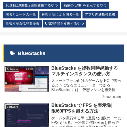
16進数,10進数,2進数変換するやつ
画像の EXIF を表示するやつ
国名とコードの一覧
複数言語による国名一覧
アプリ内通貨換算機
西暦和暦泰仏歴変換表
UNIX時間を変換するやつ
BlueStacks
BlueStacks を複数同時起動する
Software
マルチインスタンスの使い方
スマートフォン向けのゲームを PC で遊べ
るようになるエミュレーターである
BlueStacks には、仮想マシンを複数同時
に起動するマルチインスタンスと呼ばれる
2020.05.08
機能が備わっている。これを利用すれば複
数のゲームを同時に実行したり、一つのゲ
BlueStacks で FPS を表示/制
Software
ー...
限/60FPSを超える方法
ゲームを実行する際に重要な指数の一つに
FPS がある。一秒間に何回画面を描画で