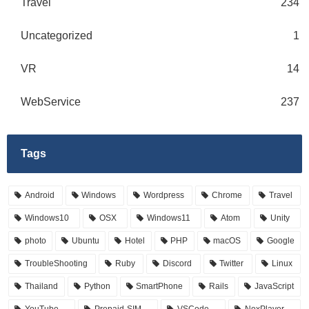
Travel
234
Uncategorized
1
VR
14
WebService
237
Tags
Android
Windows
Wordpress
Chrome
Travel
Windows10
OSX
Windows11
Atom
Unity
photo
Ubuntu
Hotel
PHP
macOS
Google
TroubleShooting
Ruby
Discord
Twitter
Linux
Thailand
Python
SmartPhone
Rails
JavaScript
YouTube
Prepaid-SIM
VSCode
NoxPlayer