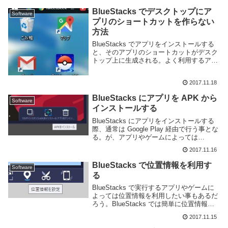
れたので試し...
BlueStacks でデスクトップにア
Software
プリのショートカットを作らない
方法
BlueStacks でアプリをインストールする
と、そのアプリのショートカットがデスク
トップ上に生成される。よく利用するアプ
リであればデスクトップにショートカット
があっても便利かもしれない。が、自分の
2017.11.18
ようにデスクトップを一切使わない人にと
っ...
BlueStacks にアプリを APK から
Software
インストールする
BlueStacks にアプリをインストールする
際、通常は Google Play 経由で行う事とな
る。が、アプリやゲームによっては
Google Play からはインストールできない
2017.11.16
事もある。そういう場合、Android ではア
プリの A...
BlueStacks で位置情報を利用す
Software
る
BlueStacks で実行するアプリやゲームに
よっては位置情報を利用したい事もあるだ
ろう。BlueStacks では簡単に位置情報を
設定できる。位置情報を設定するにはウイ
2017.11.15
ンドウ下部にあるツールバーから「位置情