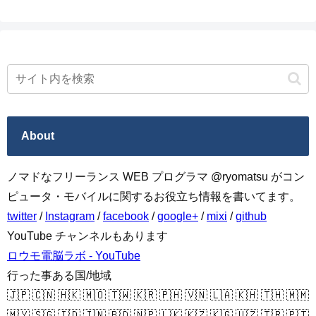
About
ノマドなフリーランス WEB プログラマ @ryomatsu がコン
ピュータ・モバイルに関するお役立ち情報を書いてます。
twitter
/
Instagram
/
facebook
/
google+
/
mixi
/
github
YouTube チャンネルもあります
ロウモ電脳ラボ - YouTube
行った事ある国/地域
🇯🇵 🇨🇳 🇭🇰 🇲🇴 🇹🇼 🇰🇷 🇵🇭 🇻🇳 🇱🇦 🇰🇭 🇹🇭 🇲🇲
🇲🇾 🇸🇬 🇮🇩 🇮🇳 🇧🇩 🇳🇵 🇱🇰 🇰🇿 🇰🇬 🇺🇿 🇹🇷 🇵🇹