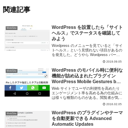
関連記事
WordPress を設置したら「サイト
WebSite
ヘルス」でステータスを確認して
みよう
Wordpress のメニューを見ていると「サイ
トヘルス」という見慣れない項目があるの
を発見した。どうやら Wordpress バージ
ョン 5.2 で実装された機能で、Wordpress
2019.09.05
サイトの設定などを確認することができる
ツールのようだ...
WordPress のモバイル時に便利な
WebSite
機能が詰め込まれたプラグイン
WordPress Mobile Gestures by
errnio
Web サイトでユーザの利便性を高めたり
エンゲージメント率を高める為の仕組みに
は様々な種類のものがある。閲覧者が気に
入りそうなリンクを同時に表示したり、ソ
2016.02.05
ーシャルシェアを行いやすいようにボタン
を配置、スワイプなどのジェスチャーでも
WordPress のプラグインやテーマ
WebSite
ページ遷移...
を自動更新できる Advanced
Automatic Updates