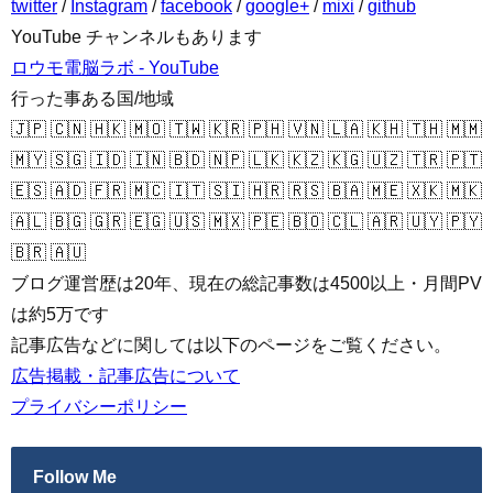
twitter
/
Instagram
/
facebook
/
google+
/
mixi
/
github
YouTube チャンネルもあります
ロウモ電脳ラボ - YouTube
行った事ある国/地域
🇯🇵 🇨🇳 🇭🇰 🇲🇴 🇹🇼 🇰🇷 🇵🇭 🇻🇳 🇱🇦 🇰🇭 🇹🇭 🇲🇲
🇲🇾 🇸🇬 🇮🇩 🇮🇳 🇧🇩 🇳🇵 🇱🇰 🇰🇿 🇰🇬 🇺🇿 🇹🇷 🇵🇹
🇪🇸 🇦🇩 🇫🇷 🇲🇨 🇮🇹 🇸🇮 🇭🇷 🇷🇸 🇧🇦 🇲🇪 🇽🇰 🇲🇰
🇦🇱 🇧🇬 🇬🇷 🇪🇬 🇺🇸 🇲🇽 🇵🇪 🇧🇴 🇨🇱 🇦🇷 🇺🇾 🇵🇾
🇧🇷 🇦🇺
ブログ運営歴は20年、現在の総記事数は4500以上・月間PV
は約5万です
記事広告などに関しては以下のページをご覧ください。
広告掲載・記事広告について
プライバシーポリシー
Follow Me