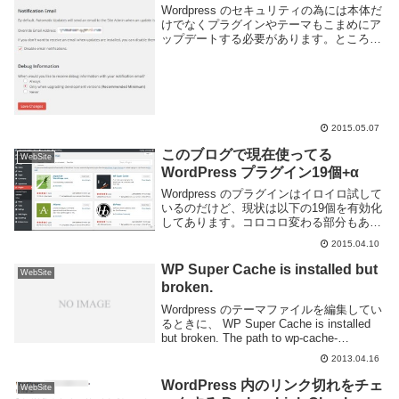
Wordpress のセキュリティの為には本体だ
けでなくプラグインやテーマもこまめにア
ップデートする必要があります。ところが
Wordpress 本体のマイナーバージョンは自
動で更新されるようになりましたが、プラ
グインやテーマはまだ手動でア...
2015.05.07
このブログで現在使ってる
WebSite
WordPress プラグイン19個+α
Wordpress のプラグインはイロイロ試して
いるのだけど、現状は以下の19個を有効化
してあります。コロコロ変わる部分もある
ので一旦メモ代わりに書いておこう。19個
2015.04.10
といっても公開していない自分専用のもの
が2つあるので17個ですね。SEOS...
WP Super Cache is installed but
WebSite
broken.
Wordpress のテーマファイルを編集してい
るときに、 WP Super Cache is installed
but broken. The path to wp-cache-
phase1.php in wp-content/adva...
2013.04.16
WordPress 内のリンク切れをチェ
WebSite