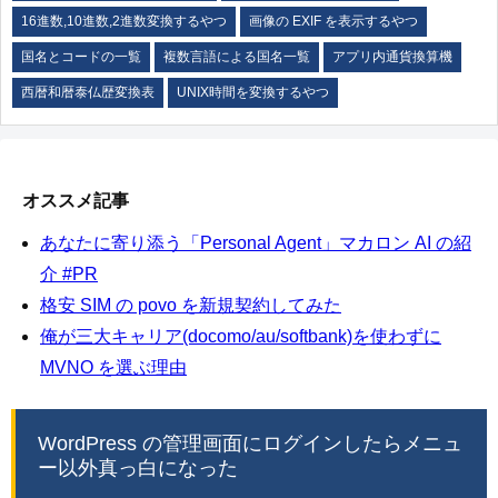
16進数,10進数,2進数変換するやつ
画像の EXIF を表示するやつ
国名とコードの一覧
複数言語による国名一覧
アプリ内通貨換算機
西暦和暦泰仏歴変換表
UNIX時間を変換するやつ
オススメ記事
あなたに寄り添う「Personal Agent」マカロン AI の紹
介 #PR
格安 SIM の povo を新規契約してみた
俺が三大キャリア(docomo/au/softbank)を使わずに
MVNO を選ぶ理由
WordPress の管理画面にログインしたらメニュ
ー以外真っ白になった