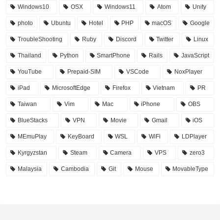
Windows10
OSX
Windows11
Atom
Unity
photo
Ubuntu
Hotel
PHP
macOS
Google
TroubleShooting
Ruby
Discord
Twitter
Linux
Thailand
Python
SmartPhone
Rails
JavaScript
YouTube
Prepaid-SIM
VSCode
NoxPlayer
iPad
MicrosoftEdge
Firefox
Vietnam
PR
Taiwan
Vim
Mac
iPhone
OBS
BlueStacks
VPN
Movie
Gmail
iOS
MEmuPlay
KeyBoard
WSL
WiFi
LDPlayer
Kyrgyzstan
Steam
Camera
VPS
zero3
Malaysia
Cambodia
Git
Mouse
MovableType