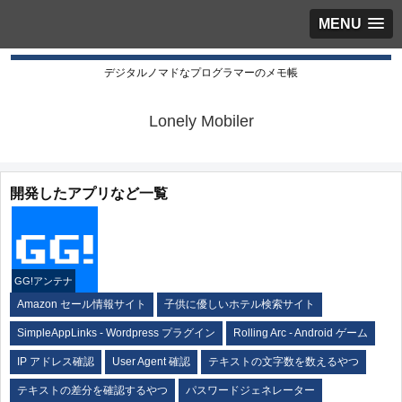
MENU
デジタルノマドなプログラマーのメモ帳
Lonely Mobiler
開発したアプリなど一覧
GG!アンテナ
Amazon セール情報サイト
子供に優しいホテル検索サイト
SimpleAppLinks - Wordpress プラグイン
Rolling Arc - Android ゲーム
IP アドレス確認
User Agent 確認
テキストの文字数を数えるやつ
テキストの差分を確認するやつ
パスワードジェネレーター