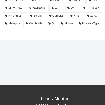
BlueStacks
VPN
Movie
Gmail
iOS
MEmuPlay
KeyBoard
WSL
WiFi
LDPlayer
Kyrgyzstan
Steam
Camera
VPS
zero3
Malaysia
Cambodia
Git
Mouse
MovableType
Lonely Mobiler