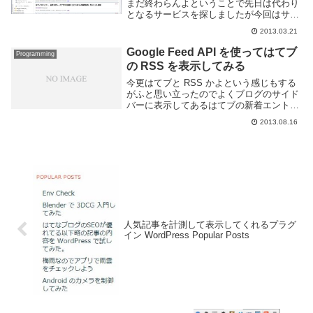
まだ終わらんよということで先日は代わり
となるサービスを探しましたが今回はサー
バにインストールするタイプの RSS リー
2013.03.21
ダーである FastLadder を使ってみまし
た。といっても基本...
Google Feed API を使ってはてブ
Programming
の RSS を表示してみる
今更はてブと RSS かよという感じもする
がふと思い立ったのでよくブログのサイド
バーに表示してあるはてブの新着エントリ
一覧を実装してみた。先に言っておくけど
2013.08.16
普通にやるならはてなが提供してるブログ
パーツつけるほうが良いです。はてブの新
着エント...
人気記事を計測して表示してくれるプラグ
イン WordPress Popular Posts