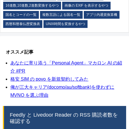
16進数,10進数,2進数変換するやつ
画像の EXIF を表示するやつ
国名とコードの一覧
複数言語による国名一覧
アプリ内通貨換算機
西暦和暦泰仏歴変換表
UNIX時間を変換するやつ
オススメ記事
あなたに寄り添う「Personal Agent」マカロン AI の紹
介 #PR
格安 SIM の povo を新規契約してみた
俺が三大キャリア(docomo/au/softbank)を使わずに
MVNO を選ぶ理由
Feedly と Livedoor Reader の RSS 購読者数を
確認する