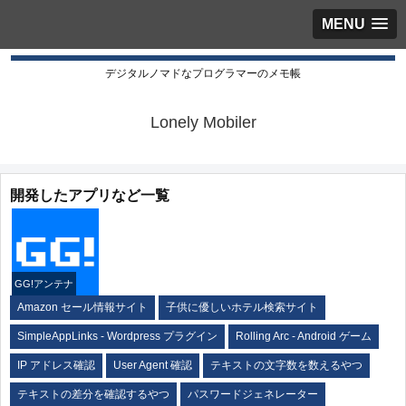
MENU
デジタルノマドなプログラマーのメモ帳
Lonely Mobiler
開発したアプリなど一覧
GG!アンテナ
Amazon セール情報サイト
子供に優しいホテル検索サイト
SimpleAppLinks - Wordpress プラグイン
Rolling Arc - Android ゲーム
IP アドレス確認
User Agent 確認
テキストの文字数を数えるやつ
テキストの差分を確認するやつ
パスワードジェネレーター