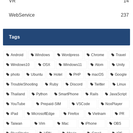
VR
14
WebService
237
Tags
Android
Windows
Wordpress
Chrome
Travel
Windows10
OSX
Windows11
Atom
Unity
photo
Ubuntu
Hotel
PHP
macOS
Google
TroubleShooting
Ruby
Discord
Twitter
Linux
Thailand
Python
SmartPhone
Rails
JavaScript
YouTube
Prepaid-SIM
VSCode
NoxPlayer
iPad
MicrosoftEdge
Firefox
Vietnam
PR
Taiwan
Vim
Mac
iPhone
OBS