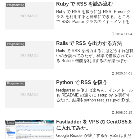
のだが、アップデートを好まない人も一定
Ruby で RSS を読み込む
Programming
数...
Ruby で RSS を扱うには RSS::Parser ク
ラス を利用すると簡単にできる。ところ
で RSS::Parser クラスのドキュメントを読
むと parse の第一引数は本来は RSS その
ものを渡す必要がある。使用している
2014.01.04
XM...
Rails で RSS を出力する方法
Programming
Rails で RSS を出力するにはどうすれば良
いのか調べてみたが、標準で搭載されてい
る Builder 機能を利用するのが楽っぽかっ
たので試してみた。ググって出てくる情報
だと拡張子によって表示の出し分けを行う
2020.04.01
ものが多かったのだが Wor...
Python で RSS を扱う
Programming
feedparser を使えば楽ちん。インストール
も README の通りに setup.py を実行す
るだけ。結果$ python test_rss.pyd :Digital
Junkd.feed.title :Digital Junkd...
2008.05.15
Fastladder を VPS の CentOS5.8
Linux
に入れてみた。
Google Reader が終了するが RSS はまだ