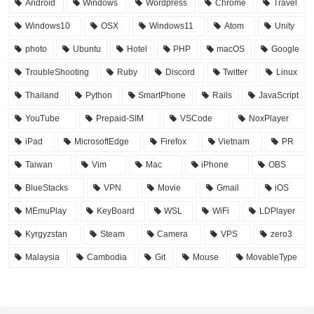
Android
Windows
Wordpress
Chrome
Travel
Windows10
OSX
Windows11
Atom
Unity
photo
Ubuntu
Hotel
PHP
macOS
Google
TroubleShooting
Ruby
Discord
Twitter
Linux
Thailand
Python
SmartPhone
Rails
JavaScript
YouTube
Prepaid-SIM
VSCode
NoxPlayer
iPad
MicrosoftEdge
Firefox
Vietnam
PR
Taiwan
Vim
Mac
iPhone
OBS
BlueStacks
VPN
Movie
Gmail
iOS
MEmuPlay
KeyBoard
WSL
WiFi
LDPlayer
Kyrgyzstan
Steam
Camera
VPS
zero3
Malaysia
Cambodia
Git
Mouse
MovableType