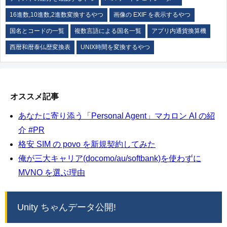
16進数,10進数,2進数変換するやつ
画像の EXIF を表示するやつ
国名とコードの一覧
複数言語による国名一覧
アプリ内通貨換算機
西暦和暦泰仏歴変換表
UNIX時間を変換するやつ
オススメ記事
あなたに寄り添う「Personal Agent」マカロン AI の紹
介 #PR
格安 SIM の povo を新規契約してみた
俺が三大キャリア(docomo/au/softbank)を使わずに
MVNO を選ぶ理由
Unity ちゃんデータ公開!