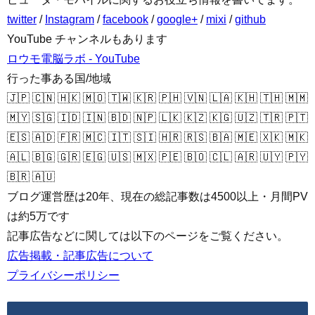
twitter
/
Instagram
/
facebook
/
google+
/
mixi
/
github
YouTube チャンネルもあります
ロウモ電脳ラボ - YouTube
行った事ある国/地域
🇯🇵 🇨🇳 🇭🇰 🇲🇴 🇹🇼 🇰🇷 🇵🇭 🇻🇳 🇱🇦 🇰🇭 🇹🇭 🇲🇲
🇲🇾 🇸🇬 🇮🇩 🇮🇳 🇧🇩 🇳🇵 🇱🇰 🇰🇿 🇰🇬 🇺🇿 🇹🇷 🇵🇹
🇪🇸 🇦🇩 🇫🇷 🇲🇨 🇮🇹 🇸🇮 🇭🇷 🇷🇸 🇧🇦 🇲🇪 🇽🇰 🇲🇰
🇦🇱 🇧🇬 🇬🇷 🇪🇬 🇺🇸 🇲🇽 🇵🇪 🇧🇴 🇨🇱 🇦🇷 🇺🇾 🇵🇾
🇧🇷 🇦🇺
ブログ運営歴は20年、現在の総記事数は4500以上・月間PV
は約5万です
記事広告などに関しては以下のページをご覧ください。
広告掲載・記事広告について
プライバシーポリシー