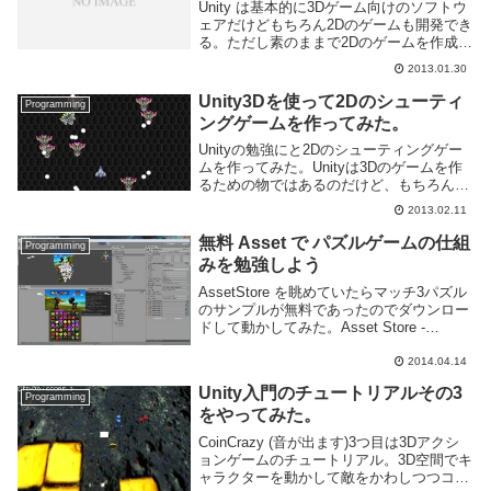
Unity は基本的に3Dゲーム向けのソフトウ
ェアだけどもちろん2Dのゲームも開発でき
る。ただし素のままで2Dのゲームを作成す
るのはちょっと面倒そうなので2Dゲームを
2013.01.30
制作する際に使えそうなフレームワークな
どを探してみた。2Dゲーム制作用フレ...
Unity3Dを使って2Dのシューティ
Programming
ングゲームを作ってみた。
Unityの勉強にと2Dのシューティングゲー
ムを作ってみた。Unityは3Dのゲームを作
るための物ではあるのだけど、もちろん2D
のゲームも作成できる。そのためのフレー
2013.02.11
ムワークなどもあるがとりあえずUnity本
体にある以外の機能は使わずに作成...
無料 Asset で パズルゲームの仕組
Programming
みを勉強しよう
AssetStore を眺めていたらマッチ3パズル
のサンプルが無料であったのでダウンロー
ドして動かしてみた。Asset Store -
Match-3 Action Puzzle Game
ExampleWebに書き出してUPしてみた。
2014.04.14
こん...
Unity入門のチュートリアルその3
Programming
をやってみた。
CoinCrazy (音が出ます)3つ目は3Dアクシ
ョンゲームのチュートリアル。3D空間でキ
ャラクターを動かして敵をかわしつつコイ