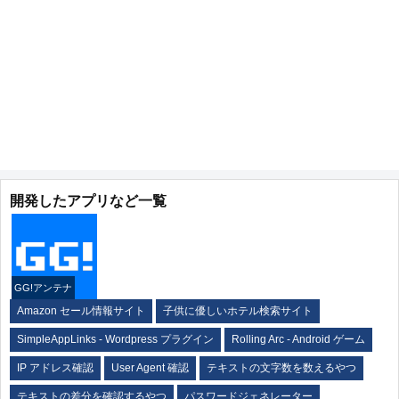
開発したアプリなど一覧
GG!アンテナ
Amazon セール情報サイト
子供に優しいホテル検索サイト
SimpleAppLinks - Wordpress プラグイン
Rolling Arc - Android ゲーム
IP アドレス確認
User Agent 確認
テキストの文字数を数えるやつ
テキストの差分を確認するやつ
パスワードジェネレーター