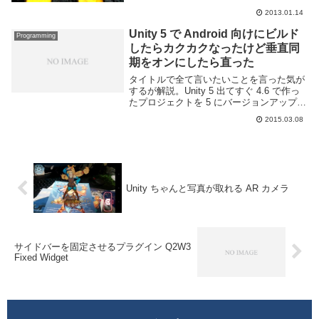
ンを集めるというマリオっぽいアレ。この
章では新たにサウンドやモデルなどの外部
2013.01.14
ファイルの取り扱い方が出てきたぐら...
Unity 5 で Android 向けにビルド
Programming
したらカクカクなったけど垂直同
期をオンにしたら直った
タイトルで全て言いたいことを言った気が
するが解説。Unity 5 出てすぐ 4.6 で作っ
たプロジェクトを 5 にバージョンアップさ
せたわけだけど、Android 向けにビルドし
2015.03.08
たら何故かものすごく動作がカクカクして
いた。あれこれイジった結...
Unity ちゃんと写真が取れる AR カメラ
サイドバーを固定させるプラグイン Q2W3
Fixed Widget