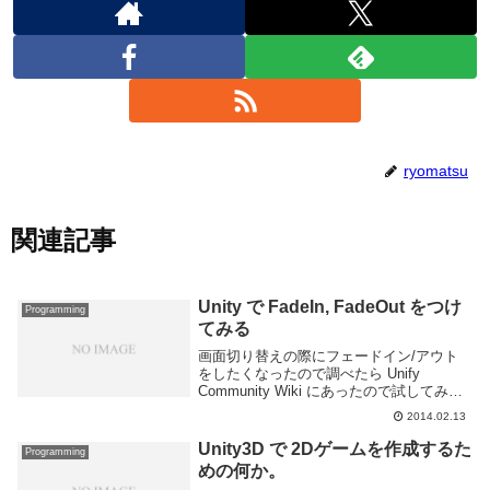
ryomatsu
関連記事
Unity で FadeIn, FadeOut をつけ
Programming
てみる
画面切り替えの際にフェードイン/アウト
をしたくなったので調べたら Unify
Community Wiki にあったので試してみ
た。各言語毎にスクリプトが記載してある
2014.02.13
が OnGUI メソッド内で Label もしくは
Texture を表示...
Unity3D で 2Dゲームを作成するた
Programming
めの何か。