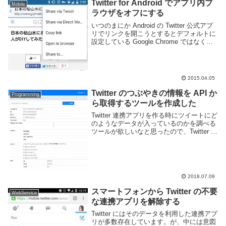
Twitter for Android でアプリ内ブ
Mobile
ラウザをオフにする
いつのまにか Android の Twitter 公式アプ
リでリンクを開こうとするとデフォルトに
設定している Google Chrome ではなく、
アプリ内のブラウザで開くようになってい
た。Android 端末は自分の好きなブラウザ
をデフォ...
2015.04.05
Twitter のつぶやきの情報を API か
Programming
ら取得するツールを作成した
Twitter 連携アプリを作る時にツイートにど
のようなデータが入っているのかを調べる
ツールが欲しいなと思ったので、Twitter の
ツイートを API で取得して返ってきた
JSON を整形して表示する Web アプリを
作成した。例えば以...
2018.07.09
スマートフォンから Twitter の不要
WebService
な連携アプリを解除する
Twitter にはそのデータを利用した連携アプ
リが多数存在しています。が、中には意図