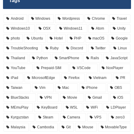
Tags
Android
Windows
Wordpress
Chrome
Travel
Windows10
OSX
Windows11
Atom
Unity
photo
Ubuntu
Hotel
PHP
macOS
Google
TroubleShooting
Ruby
Discord
Twitter
Linux
Thailand
Python
SmartPhone
Rails
JavaScript
YouTube
Prepaid-SIM
VSCode
NoxPlayer
iPad
MicrosoftEdge
Firefox
Vietnam
PR
Taiwan
Vim
Mac
iPhone
OBS
BlueStacks
VPN
Movie
Gmail
iOS
MEmuPlay
KeyBoard
WSL
WiFi
LDPlayer
Kyrgyzstan
Steam
Camera
VPS
zero3
Malaysia
Cambodia
Git
Mouse
MovableType