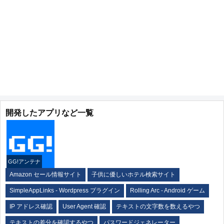
開発したアプリなど一覧
GG!アンテナ
Amazon セール情報サイト
子供に優しいホテル検索サイト
SimpleAppLinks - Wordpress プラグイン
Rolling Arc - Android ゲーム
IP アドレス確認
User Agent 確認
テキストの文字数を数えるやつ
テキストの差分を確認するやつ
パスワードジェネレーター