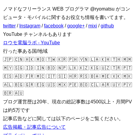
ノマドなフリーランス WEB プログラマ @ryomatsu がコン
ピュータ・モバイルに関するお役立ち情報を書いてます。
twitter
/
Instagram
/
facebook
/
google+
/
mixi
/
github
YouTube チャンネルもあります
ロウモ電脳ラボ - YouTube
行った事ある国/地域
🇯🇵 🇨🇳 🇭🇰 🇲🇴 🇹🇼 🇰🇷 🇵🇭 🇻🇳 🇱🇦 🇰🇭 🇹🇭 🇲🇲
🇲🇾 🇸🇬 🇮🇩 🇮🇳 🇧🇩 🇳🇵 🇱🇰 🇰🇿 🇰🇬 🇺🇿 🇹🇷 🇵🇹
🇪🇸 🇦🇩 🇫🇷 🇲🇨 🇮🇹 🇸🇮 🇭🇷 🇷🇸 🇧🇦 🇲🇪 🇽🇰 🇲🇰
🇦🇱 🇧🇬 🇬🇷 🇪🇬 🇺🇸 🇲🇽 🇵🇪 🇧🇴 🇨🇱 🇦🇷 🇺🇾 🇵🇾
🇧🇷 🇦🇺
ブログ運営歴は20年、現在の総記事数は4500以上・月間PV
は約5万です
記事広告などに関しては以下のページをご覧ください。
広告掲載・記事広告について