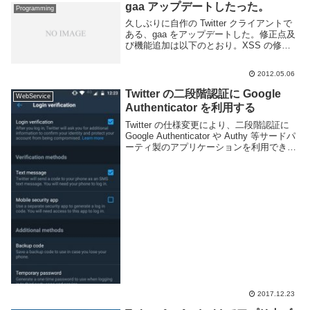
認証欄にアヤシイものが無くてもスパ...
gaa アップデートしたった。
Programming
久しぶりに自作の Twitter クライアントで
ある、gaa をアップデートした。修正点及
び機能追加は以下のとおり。XSS の修正
個別のつぶやきがホップアップできない場
合がある問題の修正メンションタブがホー
2012.05.06
ムタブの真右にこない不具合の修正長...
Twitter の二段階認証に Google
WebService
Authenticator を利用する
Twitter の仕様変更により、二段階認証に
Google Authenticator や Authy 等サードパ
ーティ製のアプリケーションを利用できる
ようになった。We’re rolling out an update
to login...
2017.12.23