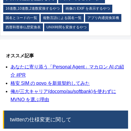
16進数,10進数,2進数変換するやつ
画像の EXIF を表示するやつ
国名とコードの一覧
複数言語による国名一覧
アプリ内通貨換算機
西暦和暦泰仏歴変換表
UNIX時間を変換するやつ
オススメ記事
あなたに寄り添う「Personal Agent」マカロン AI の紹
介 #PR
格安 SIM の povo を新規契約してみた
俺が三大キャリア(docomo/au/softbank)を使わずに
MVNO を選ぶ理由
twitterの仕様変更に関して