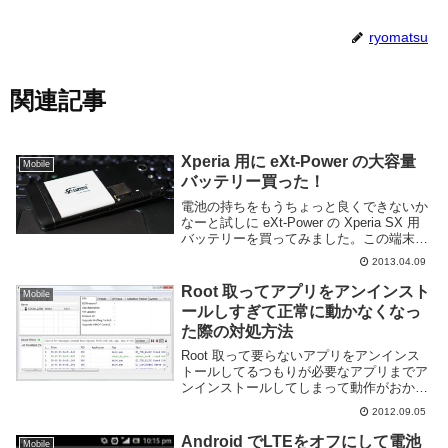
ryomatsu
関連記事
Xperia 用に eXt-Power の大容量
Mobile
バッテリー買った！
電池の持ちをもうちょっと良くできないか
なーと試しに eXt-Power の Xperia SX 用
バッテリーを買ってみました。この端末は
手軽にバッテリーを交換できるのが良いで
2013.04.09
すね。eXt-Power XPERIA SX EXT-
SO05DS...
Root 取ってアプリをアンインスト
Mobile
ールしすぎて正常に動かなくなっ
た際の対処方法
Root 取って要らないアプリをアンインス
トールしてるつもりが必要なアプリまでア
ンインストールしてしまって動作がおかし
くなってしまったときの対処方法。今日
2012.09.05
Gmail を使おうとしたら "Gmail app has
crashed" などと...
Android でLTEをオフにして電池
Mobile