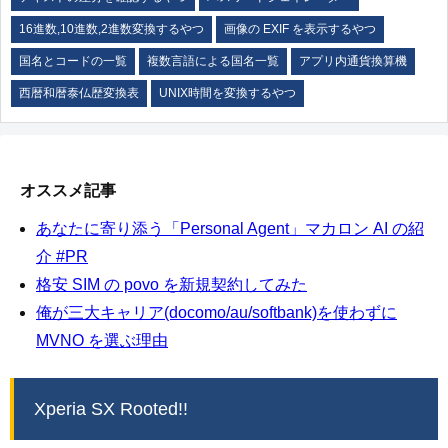
16進数,10進数,2進数変換するやつ
画像の EXIF を表示するやつ
国名とコードの一覧
複数言語による国名一覧
アプリ内通貨換算機
西暦和暦泰仏歴変換表
UNIX時間を変換するやつ
オススメ記事
あなたに寄り添う「Personal Agent」マカロン AI の紹
介 #PR
格安 SIM の povo を新規契約してみた
俺が三大キャリア(docomo/au/softbank)を使わずに
MVNO を選ぶ理由
Xperia SX Rooted!!