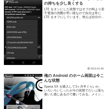
の持ちを少し良くする
LTE をオンにした状態ではオフの時より若
干電池の消費が早い様なので自分は常に
LTE をオフにしています。例えば自分の所
有する Xperia SX では以下の記事での比較
のように、LTE オフ状態のほうがだいぶ電
池の持ちが良いです。LTE...
2013.01.08
俺の Android のホーム画面は今こ
Mobile
んな状態
Xperia SX を購入して3ヶ月半ぐらいか、
いろいろいじったが今の状態でだいぶ落ち
着いた感じあるので書いてみる。メイン画
面ホームアプリは Apex Home, アイコンは
Go Launcher 用の SP, 天気 Widget は G...