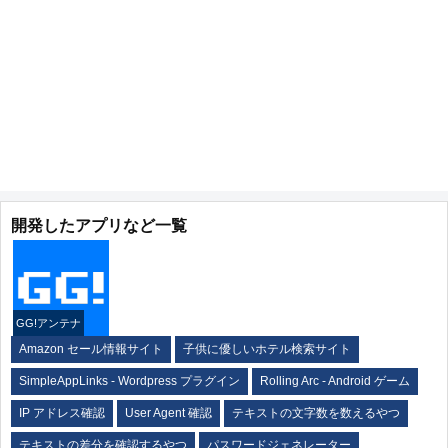
開発したアプリなど一覧
GG!アンテナ
Amazon セール情報サイト
子供に優しいホテル検索サイト
SimpleAppLinks - Wordpress プラグイン
Rolling Arc - Android ゲーム
IP アドレス確認
User Agent 確認
テキストの文字数を数えるやつ
テキストの差分を確認するやつ
パスワードジェネレーター