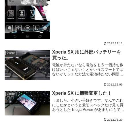
2012.12.11
Xperia SX 用に外部バッテリーを
Gadget
買った。
電池が持たないなら電池をもう一個持ち歩
けばいいじゃない！とかいうスマートでは
ないがリッチな方法で電池持たない問題を
解決させました。Xperia arc のときはかな
り電池持ったんだけどなぁ...。持たないと
2012.12.09
いっても1日ぐらいは持つんだけど、...
Xperia SX に機種変更した！
Gadget
しました。小さい子好きです。なんでこれ
にしたかというと最初スペックだけ見て買
おうとした Eluga Power があまりにもでか
かったので考えなおしてコレにした。スペ
ックとしてはいまどきのガラスマのような
2012.08.20
感じ。デュアルコアのCPUにLTE,...