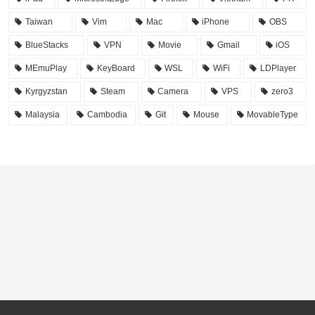
Taiwan
Vim
Mac
iPhone
OBS
BlueStacks
VPN
Movie
Gmail
iOS
MEmuPlay
KeyBoard
WSL
WiFi
LDPlayer
Kyrgyzstan
Steam
Camera
VPS
zero3
Malaysia
Cambodia
Git
Mouse
MovableType