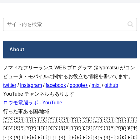
About
ノマドなフリーランス WEB プログラマ @ryomatsu がコン
ピュータ・モバイルに関するお役立ち情報を書いてます。
twitter
/
Instagram
/
facebook
/
google+
/
mixi
/
github
YouTube チャンネルもあります
ロウモ電脳ラボ - YouTube
行った事ある国/地域
🇯🇵 🇨🇳 🇭🇰 🇲🇴 🇹🇼 🇰🇷 🇵🇭 🇻🇳 🇱🇦 🇰🇭 🇹🇭 🇲🇲
🇲🇾 🇸🇬 🇮🇩 🇮🇳 🇧🇩 🇳🇵 🇱🇰 🇰🇿 🇰🇬 🇺🇿 🇹🇷 🇵🇹
🇪🇸 🇦🇩 🇫🇷 🇲🇨 🇮🇹 🇸🇮 🇭🇷 🇷🇸 🇧🇦 🇲🇪 🇽🇰 🇲🇰