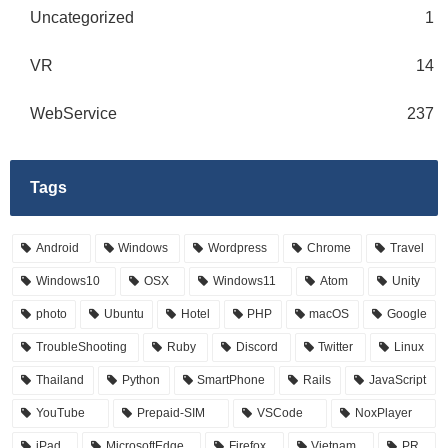
Uncategorized
1
VR
14
WebService
237
Tags
Android
Windows
Wordpress
Chrome
Travel
Windows10
OSX
Windows11
Atom
Unity
photo
Ubuntu
Hotel
PHP
macOS
Google
TroubleShooting
Ruby
Discord
Twitter
Linux
Thailand
Python
SmartPhone
Rails
JavaScript
YouTube
Prepaid-SIM
VSCode
NoxPlayer
iPad
MicrosoftEdge
Firefox
Vietnam
PR