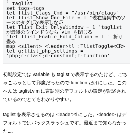
" taglist

set tags=tags

let Tlist_Ctags_Cmd = "/usr/bin/ctags"

let Tlist_Show_One_File = 1 "現在編集中のソ
ースのタグしか表示しない

let Tlist_Exit_OnlyWiindow = 1 "taglist 
が最後のウインドウなら vim を閉じる

"let Tlist_Enable_Fold_Column = 1 " 折り
畳み

map <silent> <leader>tl :TlistToggle<CR>

let g:tlist_php_settings = 
'php;c:class;d:constant;f:function'
初期設定では variable も taglist で表示するのだけど、ごち
ゃごちゃとして邪魔だったので function だけにした。この
へんは taglist.vim に言語別のデフォルトの設定が記述され
ているのでとてもわかりやすい。
taglist を表示させるのは <leader>tl にした。<leader> はデ
フォルトではバックスラッシュです。最近まで知らなかっ
た...。