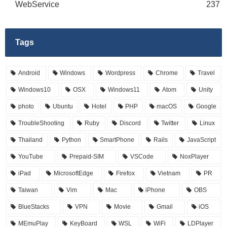
WebService
237
Tags
Android
Windows
Wordpress
Chrome
Travel
Windows10
OSX
Windows11
Atom
Unity
photo
Ubuntu
Hotel
PHP
macOS
Google
TroubleShooting
Ruby
Discord
Twitter
Linux
Thailand
Python
SmartPhone
Rails
JavaScript
YouTube
Prepaid-SIM
VSCode
NoxPlayer
iPad
MicrosoftEdge
Firefox
Vietnam
PR
Taiwan
Vim
Mac
iPhone
OBS
BlueStacks
VPN
Movie
Gmail
iOS
MEmuPlay
KeyBoard
WSL
WiFi
LDPlayer