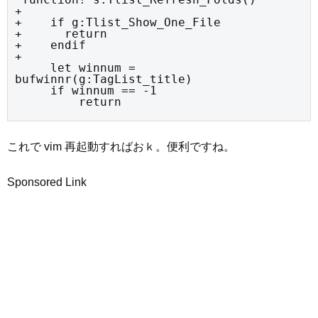
+

+    if g:Tlist_Show_One_File

+      return

+    endif

+

     let winnum = 
bufwinnr(g:TagList_title)

     if winnum == -1

         return
これで vim 再起動すればおｋ。便利ですね。
Sponsored Link