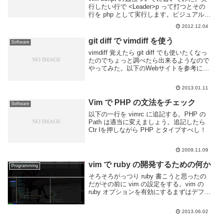
行したい行で <Leader>p って打つとその
行を php として実行します。ビジュアルモ
ードも対応してます。システムコールで
2012.12.04
php -r に渡してるだけなので echo とか
var_...
git diff で vimdiff を使う
Software
vimdiff 覚えたら git diff でも使いたくなっ
たのでちょっと調べたら出来るようなので
やってみた。以下のWebサイトを参考にし
ました。まず .gitconfig に以下を追加。git
diff を行った時に git_diff_w...
2013.01.11
Vim で PHP の文法をチェック
Software
以下の一行を vimrc に追記する。PHP の
Path は適当に変えましょう。追記したら
Ctr lを押しながら PHP とタイプすべし！
2009.11.09
vim で ruby の開発するための何か
Programming
そろそろがっつり ruby 書こうと思ったの
だがその前に vim の設定をする。vim の
ruby オプションを有効にするまずはデフォ
ルトでは無効になっている vim の ruby オ
プションを有効にする。ubuntu 標準の vim
2013.06.02
を...