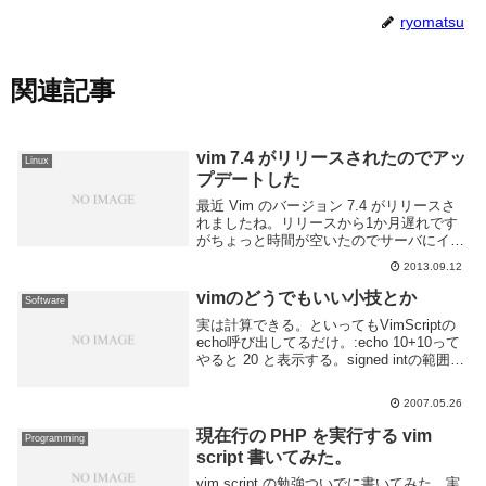
ryomatsu
関連記事
vim 7.4 がリリースされたのでアッ
Linux
プデートした
最近 Vim のバージョン 7.4 がリリースさ
れましたね。リリースから1か月遅れです
がちょっと時間が空いたのでサーバにイン
ストールしてあるやつをアップデートしま
2013.09.12
した。7.3からの主な変更点は、正規表現
エンジンの改良,大量のバグフィックス,...
vimのどうでもいい小技とか
Software
実は計算できる。といってもVimScriptの
echo呼び出してるだけ。:echo 10+10って
やると 20 と表示する。signed intの範囲し
か使えないのが難点というか致命的という
か。VimScriptは全然知らないのでどうし
2007.05.26
ょう...
現在行の PHP を実行する vim
Programming
script 書いてみた。
vim script の勉強ついでに書いてみた。実