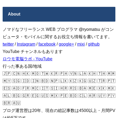
About
ノマドなフリーランス WEB プログラマ @ryomatsu がコン
ピュータ・モバイルに関するお役立ち情報を書いてます。
twitter
/
Instagram
/
facebook
/
google+
/
mixi
/
github
YouTube チャンネルもあります
ロウモ電脳ラボ - YouTube
行った事ある国/地域
🇯🇵 🇨🇳 🇭🇰 🇲🇴 🇹🇼 🇰🇷 🇵🇭 🇻🇳 🇱🇦 🇰🇭 🇹🇭 🇲🇲
🇲🇾 🇸🇬 🇮🇩 🇮🇳 🇧🇩 🇳🇵 🇱🇰 🇰🇿 🇰🇬 🇺🇿 🇹🇷 🇵🇹
🇪🇸 🇦🇩 🇫🇷 🇲🇨 🇮🇹 🇸🇮 🇭🇷 🇷🇸 🇧🇦 🇲🇪 🇽🇰 🇲🇰
🇦🇱 🇧🇬 🇬🇷 🇪🇬 🇺🇸 🇲🇽 🇵🇪 🇧🇴 🇨🇱 🇦🇷 🇺🇾 🇵🇾
🇧🇷 🇦🇺
ブログ運営歴は20年、現在の総記事数は4500以上・月間PV
は約5万です