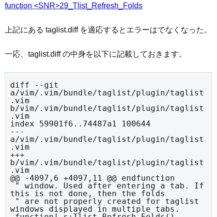
function <SNR>29_Tlist_Refresh_Folds
上記にある taglist.diff を適応するとエラーはでなくなった。
一応、taglist.diff の中身を以下に記載しておきます。
diff --git 
a/vim/.vim/bundle/taglist/plugin/taglist
.vim 
b/vim/.vim/bundle/taglist/plugin/taglist
.vim

index 59901f6..74487a1 100644

--- 
a/vim/.vim/bundle/taglist/plugin/taglist
.vim

+++ 
b/vim/.vim/bundle/taglist/plugin/taglist
.vim

@@ -4097,6 +4097,11 @@ endfunction

 " window. Used after entering a tab. If 
this is not done, then the folds

 " are not properly created for taglist 
windows displayed in multiple tabs.

 function! s:Tlist_Refresh_Folds()
