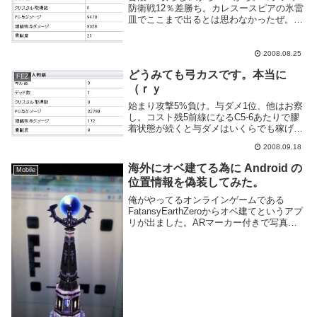
防衛戦12％差勝ち。カレスースピアの氷雷
皿でここまで出るとは思わなかったぜ。マ
ッドマーダーよりハイエナの称号が欲しい
ところだ。結論：ライトニング
TUEEEEEE
2008.08.25
どうみても弓カスです。本当に
FEZ
（ｒｙ
始まり攻撃5%負け。与ダメ1位、他はお察
し。コスト残5前線になるC5-6あたりで膠
着状態が続くと与ダメはいくらでも稼げる
という例。これはゴブフォやキンカでも同
2008.09.18
様。最終的には押し込まれて上の開けた場
所に出たがそれでも30k超え。弓のスコア
海外にオベ建てる為に Android の
Mobile
は当...
位置情報を偽装してみた。
俺がやってるオンラインゲームである
FatansyEarthZeroからオベ建てというアプ
リが出ました。ARマーカー付きで写真を
撮ったらオベリスクを GoogleMap 上に建
てれるという単純なものです。ところで
Android 端末では位置...