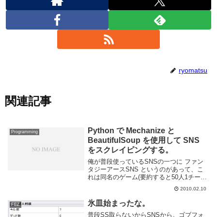
ryomatsu
関連記事
Python で Mechanize と
Programming
BeautifulSoup を使用して SNS
をスクレイピングする。
俺が普段使っているSNSの一つに ファン
タジーアースSNS というのがあって、こ
れは同名のゲーム(要約すると50人1チーム
で戦争するゲームです)と連動して戦争の
2010.02.10
成績が見れたり各国毎の統計が見れたりと
なかなか便利な仕組みになってます。た
氷皿始まったな。
FEZ
だ、各...
普段SS取らないからSNSから。ゴブフォ