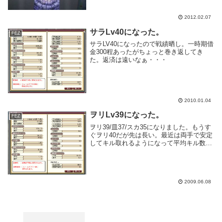
2012.02.07
サラLv40になった。
FEZ
サラLV40になったので戦績晒し。一時期借
金300程あったがちょっと巻き返してき
た。返済は遠いなぁ・・・
2010.01.04
ヲリLv39になった。
FEZ
ヲリ39/皿37/スカ35になりました。もうす
ぐヲリ40だが先は長い。最近は両手で安定
してキル取れるようになって平均キル数が
増えてきた。とは言えKATATEや裏方やっ
てる時間のほうが長いからスコアは全然あ
がりませんね。ところで一向にキラーマ...
2009.06.08