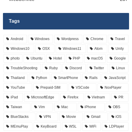
Tags
Android
Windows
Wordpress
Chrome
Travel
Windows10
OSX
Windows11
Atom
Unity
photo
Ubuntu
Hotel
PHP
macOS
Google
TroubleShooting
Ruby
Discord
Twitter
Linux
Thailand
Python
SmartPhone
Rails
JavaScript
YouTube
Prepaid-SIM
VSCode
NoxPlayer
iPad
MicrosoftEdge
Firefox
Vietnam
PR
Taiwan
Vim
Mac
iPhone
OBS
BlueStacks
VPN
Movie
Gmail
iOS
MEmuPlay
KeyBoard
WSL
WiFi
LDPlayer