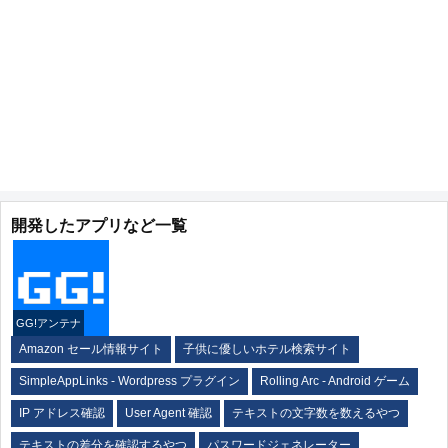
開発したアプリなど一覧
GG!アンテナ
Amazon セール情報サイト
子供に優しいホテル検索サイト
SimpleAppLinks - Wordpress プラグイン
Rolling Arc - Android ゲーム
IP アドレス確認
User Agent 確認
テキストの文字数を数えるやつ
テキストの差分を確認するやつ
パスワードジェネレーター