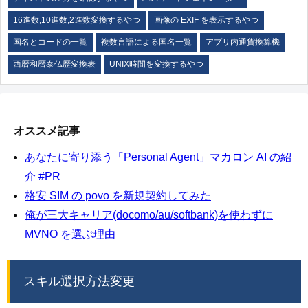
16進数,10進数,2進数変換するやつ
画像の EXIF を表示するやつ
国名とコードの一覧
複数言語による国名一覧
アプリ内通貨換算機
西暦和暦泰仏歴変換表
UNIX時間を変換するやつ
オススメ記事
あなたに寄り添う「Personal Agent」マカロン AI の紹
介 #PR
格安 SIM の povo を新規契約してみた
俺が三大キャリア(docomo/au/softbank)を使わずに
MVNO を選ぶ理由
スキル選択方法変更