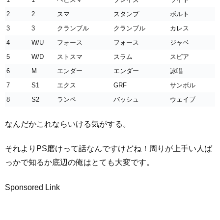
2
2
スマ
スタンプ
ボルト
3
3
クランブル
クランブル
カレス
4
W/U
フォース
フォース
ジャベ
5
W/D
ストスマ
スラム
スピア
6
M
エンダー
エンダー
詠唱
7
S1
エクス
GRF
サンボル
8
S2
ランペ
バッシュ
ウェイブ
なんだかこれならいける気がする。
それよりPS磨けって話なんですけどね！周りが上手い人ば
っかで知るか底辺の俺はとても大変です。
Sponsored Link