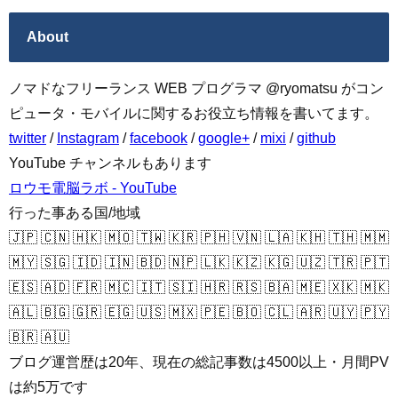
About
ノマドなフリーランス WEB プログラマ @ryomatsu がコン
ピュータ・モバイルに関するお役立ち情報を書いてます。
twitter
/
Instagram
/
facebook
/
google+
/
mixi
/
github
YouTube チャンネルもあります
ロウモ電脳ラボ - YouTube
行った事ある国/地域
🇯🇵 🇨🇳 🇭🇰 🇲🇴 🇹🇼 🇰🇷 🇵🇭 🇻🇳 🇱🇦 🇰🇭 🇹🇭 🇲🇲
🇲🇾 🇸🇬 🇮🇩 🇮🇳 🇧🇩 🇳🇵 🇱🇰 🇰🇿 🇰🇬 🇺🇿 🇹🇷 🇵🇹
🇪🇸 🇦🇩 🇫🇷 🇲🇨 🇮🇹 🇸🇮 🇭🇷 🇷🇸 🇧🇦 🇲🇪 🇽🇰 🇲🇰
🇦🇱 🇧🇬 🇬🇷 🇪🇬 🇺🇸 🇲🇽 🇵🇪 🇧🇴 🇨🇱 🇦🇷 🇺🇾 🇵🇾
🇧🇷 🇦🇺
ブログ運営歴は20年、現在の総記事数は4500以上・月間PV
は約5万です