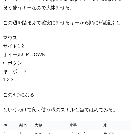
良く使うキーなので大体押せる。
この辺を踏まえて確実に押せるキーから順に8個選ぶと
マウス
サイド1 2
ホイールUP DOWN
中ボタン
キーボード
1 2 3
この8つになる。
というわけで良く使う職のスキルと当てはめてみる。
キー
割当
大剣
片手
氷
1
1
ヘビスマ
ブレイズ
ライト