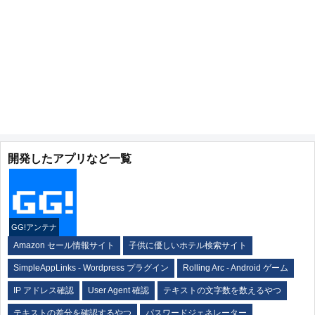
開発したアプリなど一覧
GG!アンテナ
Amazon セール情報サイト
子供に優しいホテル検索サイト
SimpleAppLinks - Wordpress プラグイン
Rolling Arc - Android ゲーム
IP アドレス確認
User Agent 確認
テキストの文字数を数えるやつ
テキストの差分を確認するやつ
パスワードジェネレーター