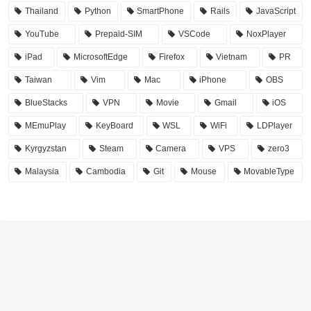
Thailand
Python
SmartPhone
Rails
JavaScript
YouTube
Prepaid-SIM
VSCode
NoxPlayer
iPad
MicrosoftEdge
Firefox
Vietnam
PR
Taiwan
Vim
Mac
iPhone
OBS
BlueStacks
VPN
Movie
Gmail
iOS
MEmuPlay
KeyBoard
WSL
WiFi
LDPlayer
Kyrgyzstan
Steam
Camera
VPS
zero3
Malaysia
Cambodia
Git
Mouse
MovableType