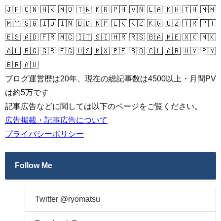
🇯🇵 🇨🇳 🇭🇰 🇲🇴 🇹🇼 🇰🇷 🇵🇭 🇻🇳 🇱🇦 🇰🇭 🇹🇭 🇲🇲
🇲🇾 🇸🇬 🇮🇩 🇮🇳 🇧🇩 🇳🇵 🇱🇰 🇰🇿 🇰🇬 🇺🇿 🇹🇷 🇵🇹
🇪🇸 🇦🇩 🇫🇷 🇲🇨 🇮🇹 🇸🇮 🇭🇷 🇷🇸 🇧🇦 🇲🇪 🇽🇰 🇲🇰
🇦🇱 🇧🇬 🇬🇷 🇪🇬 🇺🇸 🇲🇽 🇵🇪 🇧🇴 🇨🇱 🇦🇷 🇺🇾 🇵🇾
🇧🇷 🇦🇺
ブログ運営歴は20年、現在の総記事数は4500以上・月間PV
は約5万です
記事広告などに関しては以下のページをご覧ください。
広告掲載・記事広告について
プライバシーポリシー
Follow Me
Twitter @ryomatsu