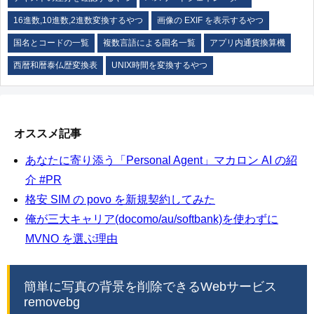
16進数,10進数,2進数変換するやつ
画像の EXIF を表示するやつ
国名とコードの一覧
複数言語による国名一覧
アプリ内通貨換算機
西暦和暦泰仏歴変換表
UNIX時間を変換するやつ
オススメ記事
あなたに寄り添う「Personal Agent」マカロン AI の紹
介 #PR
格安 SIM の povo を新規契約してみた
俺が三大キャリア(docomo/au/softbank)を使わずに
MVNO を選ぶ理由
簡単に写真の背景を削除できるWebサービス
removebg