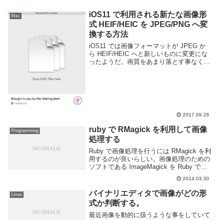
iOS11 で利用される新たな画像形
Mac
式 HEIF/HEIC を JPEG/PNG へ変
換する方法
iOS11 では画像フォーマットが JPEG か
ら HEIF/HEIC へと新しいものに変更にな
ったようだ。画質をあまり落とす事なく従
来の JPEG よりファイルサイズを削減す
る事が可能なようだ。どの記事でも
HEIF/HEIC と併記され...
2017.09.26
ruby で RMagick を利用して画像
Programming
処理する
Ruby で画像処理を行うには RMagick を利
用するのが良いらしい。画像処理のための
ソフトである ImageMagick を Ruby で操
作するためのもののようだ。RMagick のイ
2014.03.30
ンストールこれでインストールは
OKRMagic...
バイナリエディタで画像がどの形
Linux
式か判断する。
最近画像を動的に扱うような事をしていて