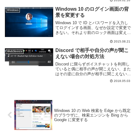
2018.02.16
に保存されているがこのファイルはテキス
ト...
Windows 10 のログイン画面の背
Windows
景を変更する
Windows 10 で ID とパスワードを入力し
てログインする画面、なぜか設定で変更で
きない。それより前のロック画面は変えれ
るんですけどね。どうにもならんなと思っ
2015.08.21
てぐぐったら Windows 10 Login
Background Ch...
Discord で相手や自分の声が聞こ
WebService
えない場合の対処方法
Discord に限らずボイスチャットを利用し
ていると偶に相手の声が聞こえない、また
はその逆に自分の声が相手に聞こえない、
というトラブルに遭遇する事がある。一口
2018.05.03
に「聞こえない」と言ってもその理由は
様々だ。この記事では Discord のボイ...
Windows 10 の Web 検索を Edge から既定
のブラウザに、検索エンジンを Bing から
Google に変更する