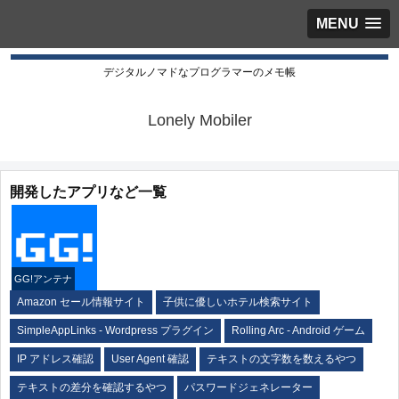
MENU
デジタルノマドなプログラマーのメモ帳
Lonely Mobiler
開発したアプリなど一覧
GG!アンテナ
Amazon セール情報サイト
子供に優しいホテル検索サイト
SimpleAppLinks - Wordpress プラグイン
Rolling Arc - Android ゲーム
IP アドレス確認
User Agent 確認
テキストの文字数を数えるやつ
テキストの差分を確認するやつ
パスワードジェネレーター