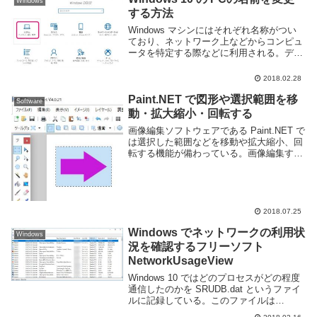
Windows
操...
する方法
Windows マシンにはそれぞれ名称がつい
ており、ネットワーク上などからコンピュ
ータを特定する際などに利用される。デフ
ォルトでは自分のユーザ名だったり、適当
なランダムっぽい文字列が付けられている
2018.02.28
と思うが、この名前は自分で自由に設定す
る事が...
Paint.NET で図形や選択範囲を移
Software
動・拡大縮小・回転する
画像編集ソフトウェアである Paint.NET で
は選択した範囲などを移動や拡大縮小、回
転する機能が備わっている。画像編集する
際に良く利用される機能なので把握してお
こう。移動や拡大縮小、回転を行うにはそ
れらを行いたい場所を範囲選択する必要
が...
2018.07.25
Windows でネットワークの利用状
Windows
況を確認するフリーソフト
NetworkUsageView
Windows 10 ではどのプロセスがどの程度
通信したのかを SRUDB.dat というファイ
ルに記録している。このファイルは
%SystemRoot%\Sytem32\sru\SRUDB.dat