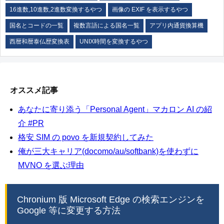
16進数,10進数,2進数変換するやつ
画像の EXIF を表示するやつ
国名とコードの一覧
複数言語による国名一覧
アプリ内通貨換算機
西暦和暦泰仏歴変換表
UNIX時間を変換するやつ
オススメ記事
あなたに寄り添う「Personal Agent」マカロン AI の紹
介 #PR
格安 SIM の povo を新規契約してみた
俺が三大キャリア(docomo/au/softbank)を使わずに
MVNO を選ぶ理由
Chronium 版 Microsoft Edge の検索エンジンを
Google 等に変更する方法