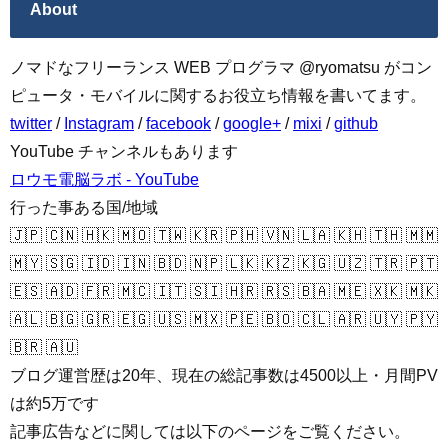
About
ノマドなフリーランス WEB プログラマ @ryomatsu がコン
ピュータ・モバイルに関するお役立ち情報を書いてます。
twitter
/
Instagram
/
facebook
/
google+
/
mixi
/
github
YouTube チャンネルもあります
ロウモ電脳ラボ - YouTube
行った事ある国/地域
🇯🇵 🇨🇳 🇭🇰 🇲🇴 🇹🇼 🇰🇷 🇵🇭 🇻🇳 🇱🇦 🇰🇭 🇹🇭 🇲🇲
🇲🇾 🇸🇬 🇮🇩 🇮🇳 🇧🇩 🇳🇵 🇱🇰 🇰🇿 🇰🇬 🇺🇿 🇹🇷 🇵🇹
🇪🇸 🇦🇩 🇫🇷 🇲🇨 🇮🇹 🇸🇮 🇭🇷 🇷🇸 🇧🇦 🇲🇪 🇽🇰 🇲🇰
🇦🇱 🇧🇬 🇬🇷 🇪🇬 🇺🇸 🇲🇽 🇵🇪 🇧🇴 🇨🇱 🇦🇷 🇺🇾 🇵🇾
🇧🇷 🇦🇺
ブログ運営歴は20年、現在の総記事数は4500以上・月間PV
は約5万です
記事広告などに関しては以下のページをご覧ください。