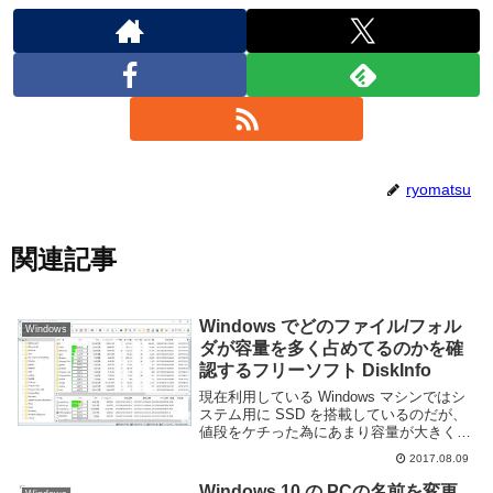
ryomatsu
関連記事
Windows でどのファイル/フォル
Windows
ダが容量を多く占めてるのかを確
認するフリーソフト DiskInfo
現在利用している Windows マシンではシ
ステム用に SSD を搭載しているのだが、
値段をケチった為にあまり容量が大きくな
い。その為そろそろ容量が一杯になってき
2017.08.09
たので整理する必要がでてきた。ストレー
ジの整理を行うには闇雲にファイラーを
Windows 10 の PCの名前を変更