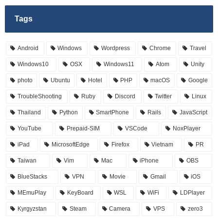
Tags
Android
Windows
Wordpress
Chrome
Travel
Windows10
OSX
Windows11
Atom
Unity
photo
Ubuntu
Hotel
PHP
macOS
Google
TroubleShooting
Ruby
Discord
Twitter
Linux
Thailand
Python
SmartPhone
Rails
JavaScript
YouTube
Prepaid-SIM
VSCode
NoxPlayer
iPad
MicrosoftEdge
Firefox
Vietnam
PR
Taiwan
Vim
Mac
iPhone
OBS
BlueStacks
VPN
Movie
Gmail
iOS
MEmuPlay
KeyBoard
WSL
WiFi
LDPlayer
Kyrgyzstan
Steam
Camera
VPS
zero3