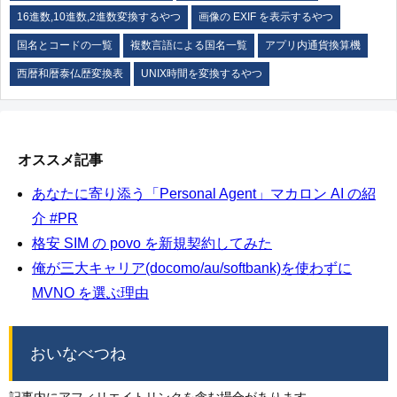
16進数,10進数,2進数変換するやつ
画像の EXIF を表示するやつ
国名とコードの一覧
複数言語による国名一覧
アプリ内通貨換算機
西暦和暦泰仏歴変換表
UNIX時間を変換するやつ
オススメ記事
あなたに寄り添う「Personal Agent」マカロン AI の紹
介 #PR
格安 SIM の povo を新規契約してみた
俺が三大キャリア(docomo/au/softbank)を使わずに
MVNO を選ぶ理由
おいなべつね
記事内にアフィリエイトリンクを含む場合があります