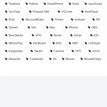
Thailand
Python
SmartPhone
Rails
JavaScript
YouTube
Prepaid-SIM
VSCode
NoxPlayer
iPad
MicrosoftEdge
Firefox
Vietnam
PR
Taiwan
Vim
Mac
iPhone
OBS
BlueStacks
VPN
Movie
Gmail
iOS
MEmuPlay
KeyBoard
WSL
WiFi
LDPlayer
Kyrgyzstan
Steam
Camera
VPS
zero3
Malaysia
Cambodia
Git
Mouse
MovableType