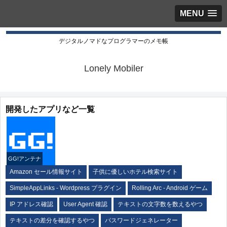
MENU
デジタルノマドなプログラマーのメモ帳
Lonely Mobiler
開発したアプリなど一覧
GG!アンテナ
Amazon セール情報サイト
子供に優しいホテル検索サイト
SimpleAppLinks - Wordpress プラグイン
Rolling Arc - Android ゲーム
IP アドレス確認
User Agent 確認
テキストの文字数を数えるやつ
テキストの差分を確認するやつ
パスワードジェネレーター