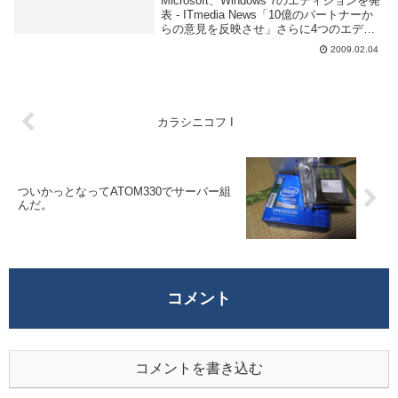
Microsoft、Windows 7のエディションを発
表 - ITmedia News「10億のパートナーか
らの意見を反映させ」さらに4つのエディ
ションも提供する。などと書いてある割に
2009.02.04
エディション分けまくりなのはソレを望ん
でる人が多いのだ...
カラシニコフ I
ついかっとなってATOM330でサーバー組
んだ。
コメント
コメントを書き込む