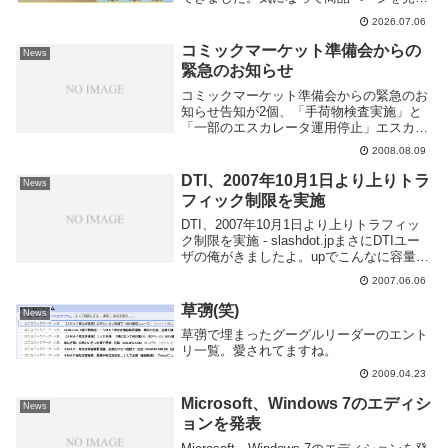
みると、価格はなんと7480円。一見すると
2026.07.06
かなりお得に見えるかもしれませんが、こ
れはありえません。詐欺か容量偽装かカー
コミックマーケット準備会からの
News
ド情...
緊急のお知らせ
コミックマーケット準備会からの緊急のお
知らせ告知が2個、「手荷物検査実施」と
「一部のエスカレータ運用停止」エスカレ
ータは兎も角、あれだけの人数の手荷物を
2008.08.09
検査するなんて(しかも真夏)大変なんても
のじゃないと思うがやらざるを得ないんだ
DTI、2007年10月1日より上りトラ
News
ろうなあ。...
フィック制限を実施
DTI、2007年10月1日より上りトラフィッ
ク制限を実施 - slashdot.jpまさにDTIユー
ザの俺がきましたよ。upでこんなに容量使
ってるわけじゃないけど制限が入るのは気
2007.06.06
分的にいやだ。つーかへたサーバ公開とか
できないね。15Gって...
草彅(笑)
News
草彅で埋まったグーグルリーダーのエント
リ一覧。愛されてますね。
2009.04.23
Microsoft、Windows 7のエディシ
News
ョンを発表