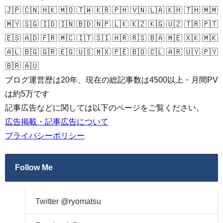
🇯🇵 🇨🇳 🇭🇰 🇲🇴 🇹🇼 🇰🇷 🇵🇭 🇻🇳 🇱🇦 🇰🇭 🇹🇭 🇲🇲
🇲🇾 🇸🇬 🇮🇩 🇮🇳 🇧🇩 🇳🇵 🇱🇰 🇰🇿 🇰🇬 🇺🇿 🇹🇷 🇵🇹
🇪🇸 🇦🇩 🇫🇷 🇲🇨 🇮🇹 🇸🇮 🇭🇷 🇷🇸 🇧🇦 🇲🇪 🇽🇰 🇲🇰
🇦🇱 🇧🇬 🇬🇷 🇪🇬 🇺🇸 🇲🇽 🇵🇪 🇧🇴 🇨🇱 🇦🇷 🇺🇾 🇵🇾
🇧🇷 🇦🇺
ブログ運営歴は20年、現在の総記事数は4500以上・月間PV
は約5万です
記事広告などに関しては以下のページをご覧ください。
広告掲載・記事広告について
プライバシーポリシー
Follow Me
Twitter @ryomatsu