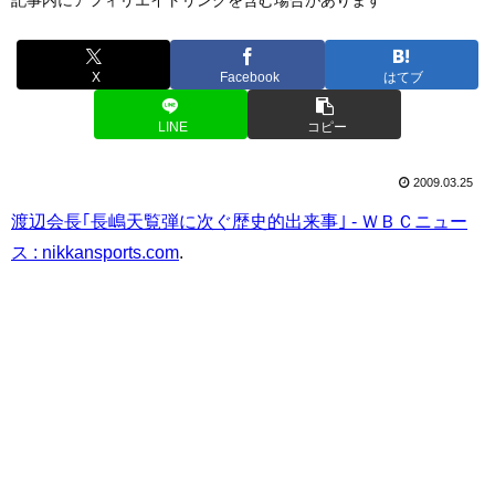
X
Facebook
はてブ
LINE
コピー
2009.03.25
渡辺会長｢長嶋天覧弾に次ぐ歴史的出来事｣ - ＷＢＣニュー
ス : nikkansports.com
.