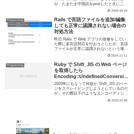
が、たまたま中国語をpostしたときにこけ
たので場当たり的に修正した。エラーメッ
2009.09.28
セージは以下の通り何故こけたかというと
EUC-JPに入っていない文字を入力したか
Rails で言語ファイルを追加/編集
Programming
ら...
しても正常に認識されない場合の
対処方法
昨日 Rails で Web アプリの改修をしてい
た際に多言語対応を行おうとしたが、言語
ファイルが正常に認識されないという場面
に遭遇した。元々 I18n と I18n-js を利用し
2024.11.11
て英語と日本語に対応していたのだが、今
回韓国語を追加しよう...
Ruby で Shift_JIS の Web ページ
Programming
を取得したら
Encoding::UndefinedConversio
nError from Windows-31J to
2020年にもなって何故か Shift_JIS のペー
UTF-8 と言われた
ジをスクレイピングしようとしているのだ
が、その際以下のようなエンコーディング
に関するエラーが出てしまった。該当のソ
2020.02.08
ースコードは以下のような感じ。Faraday
で URL から HTML...