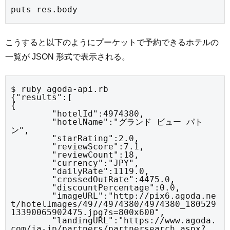
puts res.body
こうすると以下のようにプーケットで予約できるホテルの
一覧が JSON 形式で表示される。
$ ruby agoda-api.rb

{"results":[

{

	"hotelId":4974380,

	"hotelName":"グランド ビュー パト
ン",

	"starRating":2.0,

	"reviewScore":7.1,

	"reviewCount":18,

	"currency":"JPY",

	"dailyRate":1119.0,

	"crossedOutRate":4475.0,

	"discountPercentage":0.0,

	"imageURL":"http://pix6.agoda.ne
t/hotelImages/497/4974380/4974380_180529
13390065902475.jpg?s=800x600",

	"landingURL":"https://www.agoda.
com/ja-jp/partners/partnersearch.aspx?