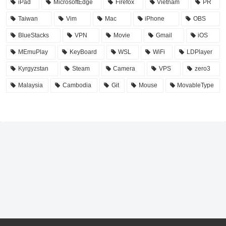
iPad
MicrosoftEdge
Firefox
Vietnam
PR
Taiwan
Vim
Mac
iPhone
OBS
BlueStacks
VPN
Movie
Gmail
iOS
MEmuPlay
KeyBoard
WSL
WiFi
LDPlayer
Kyrgyzstan
Steam
Camera
VPS
zero3
Malaysia
Cambodia
Git
Mouse
MovableType