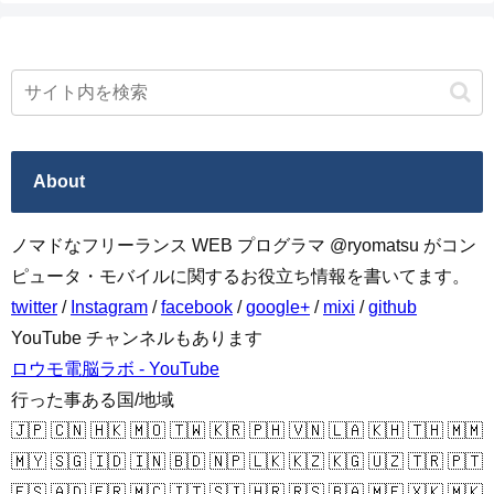
About
ノマドなフリーランス WEB プログラマ @ryomatsu がコン
ピュータ・モバイルに関するお役立ち情報を書いてます。
twitter
/
Instagram
/
facebook
/
google+
/
mixi
/
github
YouTube チャンネルもあります
ロウモ電脳ラボ - YouTube
行った事ある国/地域
🇯🇵 🇨🇳 🇭🇰 🇲🇴 🇹🇼 🇰🇷 🇵🇭 🇻🇳 🇱🇦 🇰🇭 🇹🇭 🇲🇲
🇲🇾 🇸🇬 🇮🇩 🇮🇳 🇧🇩 🇳🇵 🇱🇰 🇰🇿 🇰🇬 🇺🇿 🇹🇷 🇵🇹
🇪🇸 🇦🇩 🇫🇷 🇲🇨 🇮🇹 🇸🇮 🇭🇷 🇷🇸 🇧🇦 🇲🇪 🇽🇰 🇲🇰