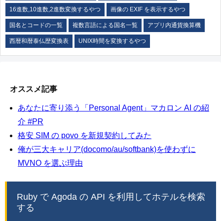
16進数,10進数,2進数変換するやつ
画像の EXIF を表示するやつ
国名とコードの一覧
複数言語による国名一覧
アプリ内通貨換算機
西暦和暦泰仏歴変換表
UNIX時間を変換するやつ
オススメ記事
あなたに寄り添う「Personal Agent」マカロン AI の紹
介 #PR
格安 SIM の povo を新規契約してみた
俺が三大キャリア(docomo/au/softbank)を使わずに
MVNO を選ぶ理由
Ruby で Agoda の API を利用してホテルを検索
する