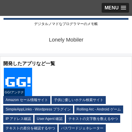
MENU
デジタルノマドなプログラマーのメモ帳
Lonely Mobiler
開発したアプリなど一覧
GG!アンテナ
Amazon セール情報サイト
子供に優しいホテル検索サイト
SimpleAppLinks - Wordpress プラグイン
Rolling Arc - Android ゲーム
IP アドレス確認
User Agent 確認
テキストの文字数を数えるやつ
テキストの差分を確認するやつ
パスワードジェネレーター