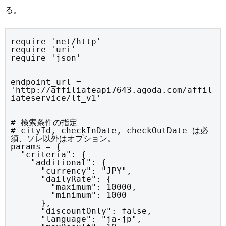
る。
require 'net/http'

require 'uri'

require 'json'
endpoint_url = 
'http://affiliateapi7643.agoda.com/affil
iateservice/lt_v1'
# 検索条件の指定

# cityId, checkInDate, checkOutDate は必
須、ソレ以外はオプション。

params = {

  "criteria": {

    "additional": {

      "currency": "JPY",

      "dailyRate": {

        "maximum": 10000,

        "minimum": 1000

      },

      "discountOnly": false,

      "language": "ja-jp",
