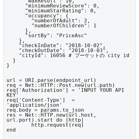
      "maxResult": 10,

      "minimumReviewScore": 0,

      "minimumStarRating": 0,

      "occupancy": {

        "numberOfAdult": 2,

        "numberOfChildren": 1

      },

      "sortBy": "PriceAsc"

    },

    "checkInDate": "2018-10-02",

    "checkOutDate": "2018-10-03",

    "cityId": 16056 # プーケットの city id

  }

}
url = URI.parse(endpoint_url)

req = Net::HTTP::Post.new(url.path)

req['Authorization'] = 'INPUT YOUR API 
KEY'

req['Content-Type']  = 
'application/json'

req.body = params.to_json

res = Net::HTTP.new(url.host, 
url.port).start do |http|

	http.request(req)

end