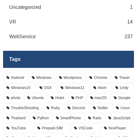
Uncategorized
1
VR
14
WebService
237
Tags
Android
Windows
Wordpress
Chrome
Travel
Windows10
OSX
Windows11
Atom
Unity
photo
Ubuntu
Hotel
PHP
macOS
Google
TroubleShooting
Ruby
Discord
Twitter
Linux
Thailand
Python
SmartPhone
Rails
JavaScript
YouTube
Prepaid-SIM
VSCode
NoxPlayer