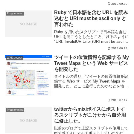
Rails 6 からは DNS Rebuilding 攻撃を防ぐ
2019.09.30
ためにホスト名をホワイトリスト...
Ruby で日本語を含む URL を読み
Programming
込むと URI must be ascii only と
言われた
Ruby を用いたスクリプトで日本語を含む
URL を開こうとしたところ、以下のように
"URI::InvalidURIError (URI must be ascii
only..." というエラーが表示された。"ascii
2018.06.28
only" ...
ツイートの位置情報を記録する My
WebService
Tweet Maps という Web サービス
を開発した
タイトルの通り、ツイートの位置情報を記
録する Web サービス My Tweet Maps を
開発した。どこに旅行したのかなどを地図
上にプロットしたり特定の場所でのつぶや
き一覧を見る事ができる。実際に作成した
のは数ヶ月前だったのだけど、サー...
2018.07.17
twitterからmixiボイスにポストす
Programming
るスクリプトがこけたから自分用
に修正した。
以前のブログで上記スクリプトを使用して
mixiボイスにマルチポストしていたのだ