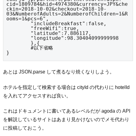
cid=1809784&hid=4974380&currency=JPY&che
ckin=2018-10-02&checkout=2018-10-
03&NumberofAdults=2&NumberofChildren=1&R
ooms=1&pcs=6",

	"includeBreakfast":false,

	"freeWifi":true,

	"latitude":7.886117,

	"longitude":98.30404099999998

	},{

	#以下省略

}
あとは JSON.parse して煮るなり焼くなりしよう。
ホテルを指定して検索する場合は cityId の代わりに hotelId
を入れてアクセスすれば良い。
これはドキュメントに書いてあるレベルだが agoda の API
を解説しているサイトはあまり見かけないのでメモ代わり
に投稿しておこう。