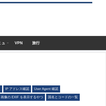
エミュ
VPN
旅行
ム
IP アドレス確認
User Agent 確認
画像の EXIF を表示するやつ
国名とコードの一覧