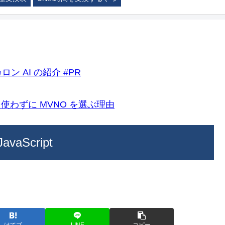
ロン AI の紹介 #PR
k)を使わずに MVNO を選ぶ理由
Script
はてブ
LINE
コピー