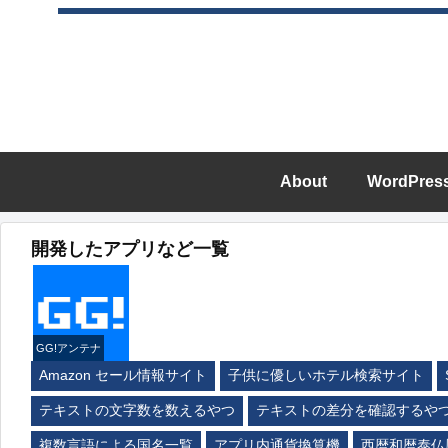
About
WordPres
開発したアプリなど一覧
GG!アンテナ
Amazon セール情報サイト
子供に優しいホテル検索サイト
テキストの文字数を数えるやつ
テキストの差分を確認するや
複数言語による国名一覧
アプリ内通貨換算機
西暦和暦泰仏