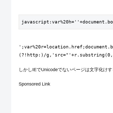
javascript:var%20h='
'+document.bo
';var%20r=location.href;document.b
(?!http:)/g,'src="'+r.substring(0,
しかしIEでUnicodeでないページは文字化けす
Sponsored Link