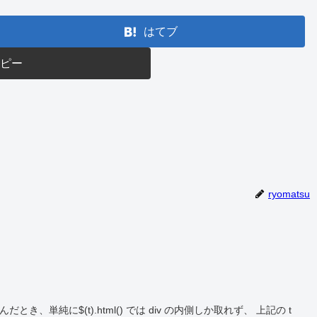
はてブ
コピー
ryomatsu
、単純に$(t).html() では div の内側しか取れず、 上記の t