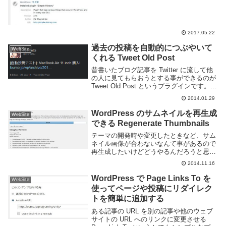
2017.05.22
過去の投稿を自動的につぶやいて
WebSite
くれる Tweet Old Post
昔書いたブログ記事を Twitter に流して他
の人に見てもらおうとする事ができるのが
Tweet Old Post というプラグインです。
Twitter 経由のアクセス、バカに出来ないで
2014.01.29
すからね。インストール管理画面のプラグ
イン -> 新...
WordPress のサムネイルを再生成
WebSite
できる Regenerate Thumbnails
テーマの開発時や変更したときなど、サム
ネイル画像が合わないなんて事があるので
再生成したいけどどうやるんだろうと思っ
たらプラグインがあったのでメモ。
2014.11.16
Regenerate Thumbnails のインストール管
理画面のプラグイン新規追加画面より...
WordPress で Page Links To を
WebSite
使ってページや投稿にリダイレク
トを簡単に追加する
ある記事の URL を別の記事や他のウェブ
サイトの URL へのリンクに変更させる