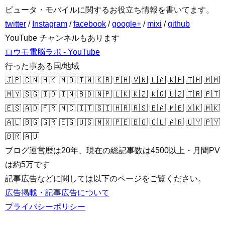
ピュータ・モバイルに関するお役立ち情報を書いてます。
twitter
/
Instagram
/
facebook
/
google+
/
mixi
/
github
YouTube チャンネルもあります
ロウモ電脳ラボ - YouTube
行った事ある国/地域
🇯🇵 🇨🇳 🇭🇰 🇲🇴 🇹🇼 🇰🇷 🇵🇭 🇻🇳 🇱🇦 🇰🇭 🇹🇭 🇲🇲
🇲🇾 🇸🇬 🇮🇩 🇮🇳 🇧🇩 🇳🇵 🇱🇰 🇰🇿 🇰🇬 🇺🇿 🇹🇷 🇵🇹
🇪🇸 🇦🇩 🇫🇷 🇲🇨 🇮🇹 🇸🇮 🇭🇷 🇷🇸 🇧🇦 🇲🇪 🇽🇰 🇲🇰
🇦🇱 🇧🇬 🇬🇷 🇪🇬 🇺🇸 🇲🇽 🇵🇪 🇧🇴 🇨🇱 🇦🇷 🇺🇾 🇵🇾
🇧🇷 🇦🇺
ブログ運営歴は20年、現在の総記事数は4500以上・月間PV
は約5万です
記事広告などに関しては以下のページをご覧ください。
広告掲載・記事広告について
プライバシーポリシー