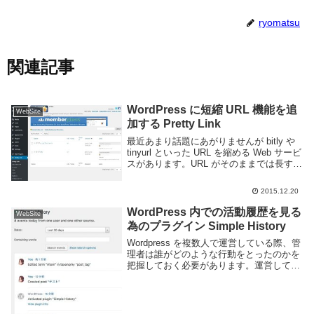
ryomatsu
関連記事
WordPress に短縮 URL 機能を追
WebSite
加する Pretty Link
最近あまり話題にあがりませんが bitly や
tinyurl といった URL を縮める Web サービ
スがあります。URL がそのままでは長すぎ
て見た目が悪いし、扱いづらいので上記の
ような Web サービスを利用して縮める事
2015.12.20
があります。...
WordPress 内での活動履歴を見る
WebSite
為のプラグイン Simple History
Wordpress を複数人で運営している際、管
理者は誰がどのような行動をとったのかを
把握しておく必要があります。運営してい
るチームなどにもよりますが、あまり好き
勝手やられると困る事もありますからね。
Wordpress 内で誰が何を実行した...