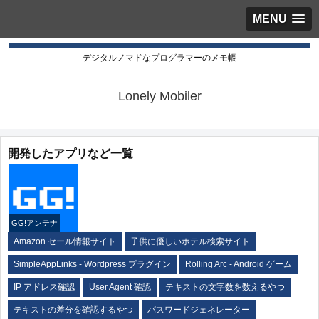
MENU
デジタルノマドなプログラマーのメモ帳
Lonely Mobiler
開発したアプリなど一覧
GG!アンテナ
Amazon セール情報サイト
子供に優しいホテル検索サイト
SimpleAppLinks - Wordpress プラグイン
Rolling Arc - Android ゲーム
IP アドレス確認
User Agent 確認
テキストの文字数を数えるやつ
テキストの差分を確認するやつ
パスワードジェネレーター