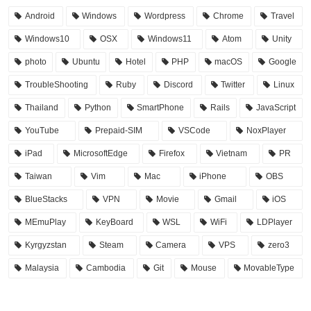
Android
Windows
Wordpress
Chrome
Travel
Windows10
OSX
Windows11
Atom
Unity
photo
Ubuntu
Hotel
PHP
macOS
Google
TroubleShooting
Ruby
Discord
Twitter
Linux
Thailand
Python
SmartPhone
Rails
JavaScript
YouTube
Prepaid-SIM
VSCode
NoxPlayer
iPad
MicrosoftEdge
Firefox
Vietnam
PR
Taiwan
Vim
Mac
iPhone
OBS
BlueStacks
VPN
Movie
Gmail
iOS
MEmuPlay
KeyBoard
WSL
WiFi
LDPlayer
Kyrgyzstan
Steam
Camera
VPS
zero3
Malaysia
Cambodia
Git
Mouse
MovableType