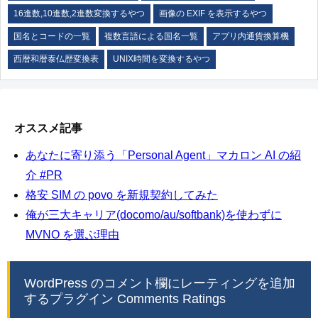
16進数,10進数,2進数変換するやつ
画像の EXIF を表示するやつ
国名とコードの一覧
複数言語による国名一覧
アプリ内通貨換算機
西暦和暦泰仏歴変換表
UNIX時間を変換するやつ
オススメ記事
あなたに寄り添う「Personal Agent」マカロン AI の紹
介 #PR
格安 SIM の povo を新規契約してみた
俺が三大キャリア(docomo/au/softbank)を使わずに
MVNO を選ぶ理由
WordPress のコメント欄にレーティングを追加
するプラグイン Comments Ratings