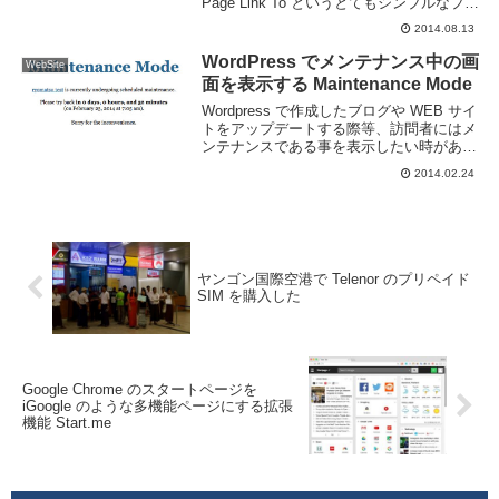
Page Link To というとてもシンプルなプラ
グインを知ったので軽く紹介。Page Link
2014.08.13
To のインストール管理画面よりプラグイ
ンの新規追加 か...
WordPress でメンテナンス中の画
WebSite
面を表示する Maintenance Mode
Wordpress で作成したブログや WEB サイ
トをアップデートする際等、訪問者にはメ
ンテナンスである事を表示したい時がある
のだけど、そのためのプラグインが
2014.02.24
Maintenance Mode というやつ。名前のま
んまですね。このプラグイ...
ヤンゴン国際空港で Telenor のプリペイド
SIM を購入した
Google Chrome のスタートページを
iGoogle のような多機能ページにする拡張
機能 Start.me