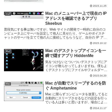
事があると思う。しかしタイムゾーンは大
2015.11.25
量にあり覚えるのが大変だし、時差を把握
していても瞬...
Mac のメニューバー上で現在の IP
Mac
アドレスを確認できるアプリ
Skeebus
普段気にする事は無いですが、Web サイトの開発で一時的に自分のコ
ンピュータ上にサーバを設定して他人に見せたり、ゲームやボイスチ
ャットのサーバを立てて他の人に接続してもらうなど、自分の IP アド
レスを確認したい事がたまにありますね。自分の...
2015.10.12
Mac のデスクトップアイコンを一
Mac
瞬で隠すアプリ HiddenMe
気をつけないとついついデスクトップにア
イコンが散らかってしまいますね。僕もよ
くデスクトップにファイルやフォルダーを
作成しています。会社勤めの場合、クリー
2015.04.20
ンデスクトップなどと言い、パソコンのデ
スクトップも綺麗にしないといけないと言
Mac が自動でスリープするのを防
Mac
われるかもし...
ぐ Amphetamine
Mac に限らずコンピュータを放置してると
自動的にスリープさせるなどの設定を行っ
ている人は多いと思いますが、場合によっ
ては常に起動しっぱなしにしておきたい場
2014.11.17
合もあります。このような目的の場合、よ