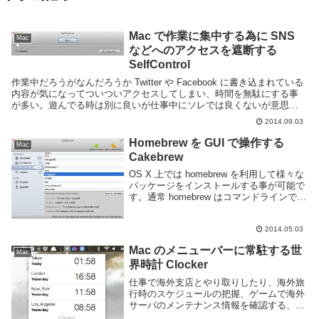
Mac で作業に集中する為に SNS
Mac
などへのアクセスを遮断する
SelfControl
作業中だろうがなんだろうか Twitter や Facebook に書き込まれている
内容が気になってついついアクセスしてしまい、時間を無駄にする事
が多い。遊んでる時は別に良いが仕事中にソレでは良くないが意思が
弱いのでソフトウェアでどうにかし...
2014.09.03
Homebrew を GUI で操作する
Mac
Cakebrew
OS X 上では homebrew を利用して様々な
パッケージをインストールする事が可能で
す。通常 homebrew はコマンドラインで操
作する事が前提ですが、これを GUI で扱
う事ができる Cakebrew というソフトウェ
2014.05.03
アが出ました...
Mac のメニューバーに常駐する世
Mac
界時計 Clocker
仕事で海外支店とやり取りしたり、海外旅
行時のスケジュールの把握、ゲームで海外
サーバのメンテナンス情報を確認する、な
ど様々な事情で海外の現在時刻が気になる