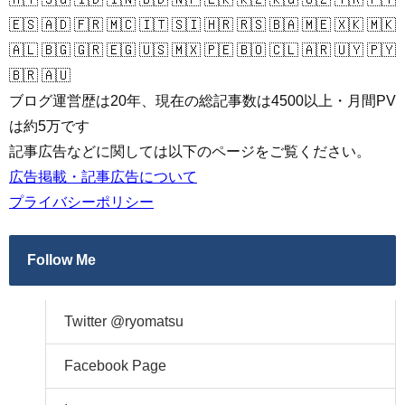
🇪🇸 🇦🇩 🇫🇷 🇲🇨 🇮🇹 🇸🇮 🇭🇷 🇷🇸 🇧🇦 🇲🇪 🇽🇰 🇲🇰
🇦🇱 🇧🇬 🇬🇷 🇪🇬 🇺🇸 🇲🇽 🇵🇪 🇧🇴 🇨🇱 🇦🇷 🇺🇾 🇵🇾
🇧🇷 🇦🇺
ブログ運営歴は20年、現在の総記事数は4500以上・月間PV
は約5万です
記事広告などに関しては以下のページをご覧ください。
広告掲載・記事広告について
プライバシーポリシー
Follow Me
Twitter @ryomatsu
Facebook Page