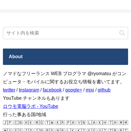
About
ノマドなフリーランス WEB プログラマ @ryomatsu がコン
ピュータ・モバイルに関するお役立ち情報を書いてます。
twitter
/
Instagram
/
facebook
/
google+
/
mixi
/
github
YouTube チャンネルもあります
ロウモ電脳ラボ - YouTube
行った事ある国/地域
🇯🇵 🇨🇳 🇭🇰 🇲🇴 🇹🇼 🇰🇷 🇵🇭 🇻🇳 🇱🇦 🇰🇭 🇹🇭 🇲🇲
🇲🇾 🇸🇬 🇮🇩 🇮🇳 🇧🇩 🇳🇵 🇱🇰 🇰🇿 🇰🇬 🇺🇿 🇹🇷 🇵🇹