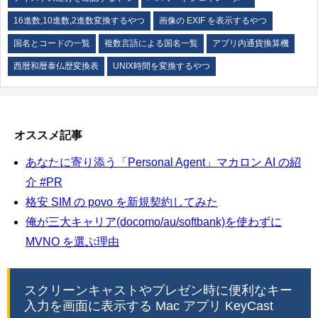
16進数,10進数,2進数変換するやつ
画像の EXIF を表示するやつ
国名とコードの一覧
複数言語による国名一覧
アプリ内通貨換算機
西暦和暦泰仏歴変換表
UNIX時間を変換するやつ
オススメ記事
あなたに寄り添う「Personal Agent」マカロン AI の紹
介 #PR
格安 SIM の povo を新規契約してみた
俺が三大キャリア(docomo/au/softbank)を使わずに
MVNO を選ぶ理由
スクリーンキャストやプレゼン時に便利なキー
入力を画面に表示する Mac アプリ KeyCast