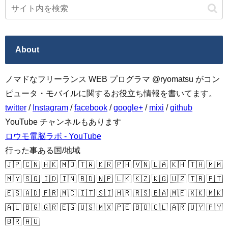
About
ノマドなフリーランス WEB プログラマ @ryomatsu がコン
ピュータ・モバイルに関するお役立ち情報を書いてます。
twitter
/
Instagram
/
facebook
/
google+
/
mixi
/
github
YouTube チャンネルもあります
ロウモ電脳ラボ - YouTube
行った事ある国/地域
🇯🇵 🇨🇳 🇭🇰 🇲🇴 🇹🇼 🇰🇷 🇵🇭 🇻🇳 🇱🇦 🇰🇭 🇹🇭 🇲🇲
🇲🇾 🇸🇬 🇮🇩 🇮🇳 🇧🇩 🇳🇵 🇱🇰 🇰🇿 🇰🇬 🇺🇿 🇹🇷 🇵🇹
🇪🇸 🇦🇩 🇫🇷 🇲🇨 🇮🇹 🇸🇮 🇭🇷 🇷🇸 🇧🇦 🇲🇪 🇽🇰 🇲🇰
🇦🇱 🇧🇬 🇬🇷 🇪🇬 🇺🇸 🇲🇽 🇵🇪 🇧🇴 🇨🇱 🇦🇷 🇺🇾 🇵🇾
🇧🇷 🇦🇺