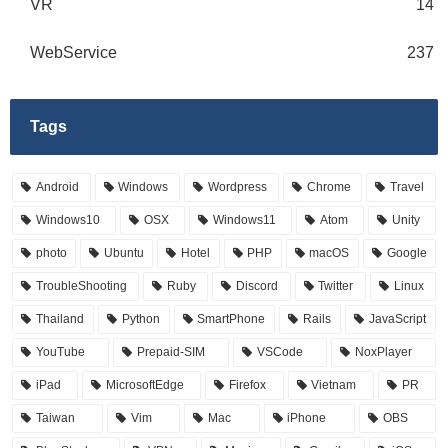
VR
14
WebService
237
Tags
Android
Windows
Wordpress
Chrome
Travel
Windows10
OSX
Windows11
Atom
Unity
photo
Ubuntu
Hotel
PHP
macOS
Google
TroubleShooting
Ruby
Discord
Twitter
Linux
Thailand
Python
SmartPhone
Rails
JavaScript
YouTube
Prepaid-SIM
VSCode
NoxPlayer
iPad
MicrosoftEdge
Firefox
Vietnam
PR
Taiwan
Vim
Mac
iPhone
OBS