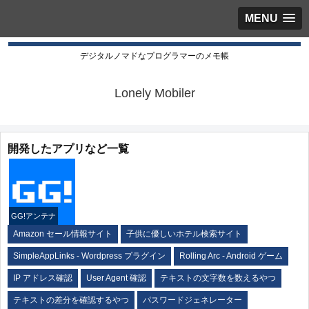
MENU
デジタルノマドなプログラマーのメモ帳
Lonely Mobiler
開発したアプリなど一覧
GG!アンテナ
Amazon セール情報サイト
子供に優しいホテル検索サイト
SimpleAppLinks - Wordpress プラグイン
Rolling Arc - Android ゲーム
IP アドレス確認
User Agent 確認
テキストの文字数を数えるやつ
テキストの差分を確認するやつ
パスワードジェネレーター