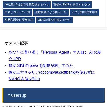
16進数,10進数,2進数変換するやつ
画像の EXIF を表示するやつ
国名とコードの一覧
複数言語による国名一覧
アプリ内通貨換算機
西暦和暦泰仏歴変換表
UNIX時間を変換するやつ
オススメ記事
あなたに寄り添う「Personal Agent」マカロン AI の紹
介 #PR
格安 SIM の povo を新規契約してみた
俺が三大キャリア(docomo/au/softbank)を使わずに
MVNO を選ぶ理由
*-users.jp
記事内にアフィリエイトリンクを含む場合があります