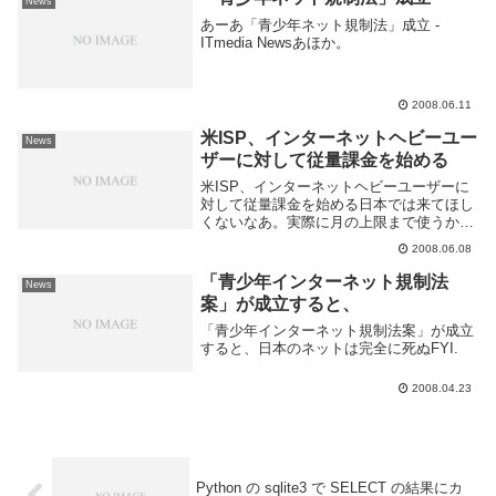
News
あーあ「青少年ネット規制法」成立 -
ITmedia Newsあほか。
2008.06.11
米ISP、インターネットヘビーユー
News
ザーに対して従量課金を始める
米ISP、インターネットヘビーユーザーに
対して従量課金を始める日本では来てほし
くないなあ。実際に月の上限まで使うか？
といわれるときっと使わないんだけど、従
2008.06.08
量課金は精神的に好ましくない。今俺どん
だけ使ったっけってのがわかりにくいし、
「青少年インターネット規制法
News
超えたらど...
案」が成立すると、
「青少年インターネット規制法案」が成立
すると、日本のネットは完全に死ぬFYI.
2008.04.23
Python の sqlite3 で SELECT の結果にカ