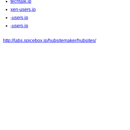
techtalk.jp
xen-users.jp
-users.jp
-users.jp
http://labs.spicebox.jp/hubsitemaker/hubsites/