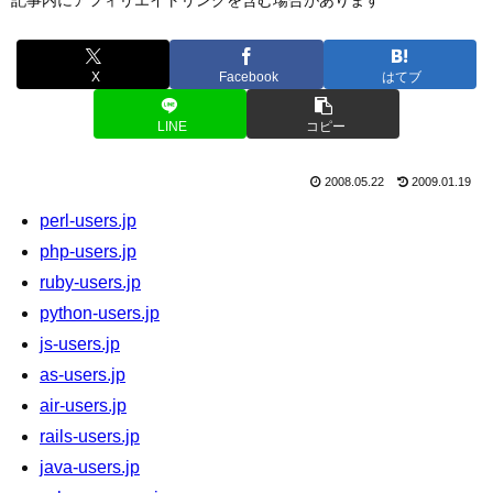
X
Facebook
はてブ
LINE
コピー
2008.05.22
2009.01.19
perl-users.jp
php-users.jp
ruby-users.jp
python-users.jp
js-users.jp
as-users.jp
air-users.jp
rails-users.jp
java-users.jp