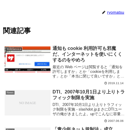
ryomatsu
関連記事
通知も cookie 利用許可も邪魔
WebService
だ、インターネットを使いにくく
するのをやめろ
最近の Web ページは閲覧すると「通知を
許可しますか」とか「cookieを利用しま
す」とか「本当に閉じて良いですか」とか
いろいろダイアログがでてその都度
2019.11.14
「OK」もしくは「キャンセル」を押さな
いといけなくてとても面倒くさい。コンバ
DTI、2007年10月1日より上りトラ
News
ージョン率...
フィック制限を実施
DTI、2007年10月1日より上りトラフィッ
ク制限を実施 - slashdot.jpまさにDTIユー
ザの俺がきましたよ。upでこんなに容量使
ってるわけじゃないけど制限が入るのは気
2007.06.06
分的にいやだ。つーかへたサーバ公開とか
できないね。15Gって...
「青少年ネット規制法」成立