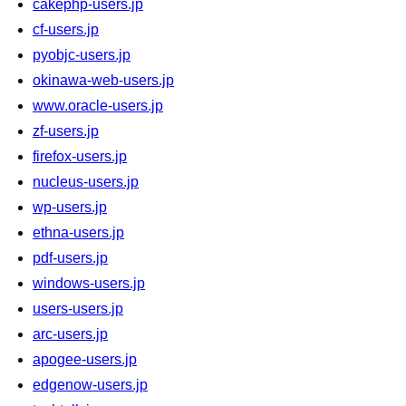
cakephp-users.jp
cf-users.jp
pyobjc-users.jp
okinawa-web-users.jp
www.oracle-users.jp
zf-users.jp
firefox-users.jp
nucleus-users.jp
wp-users.jp
ethna-users.jp
pdf-users.jp
windows-users.jp
users-users.jp
arc-users.jp
apogee-users.jp
edgenow-users.jp