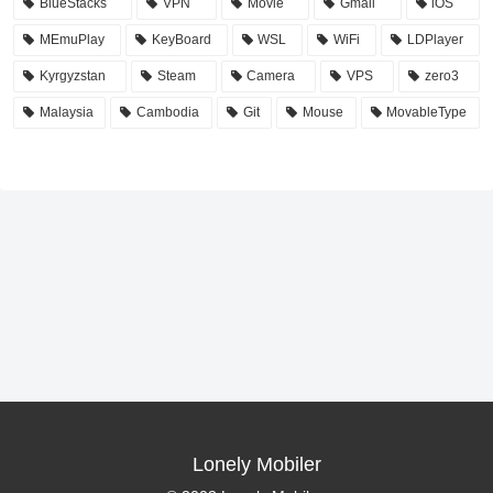
BlueStacks
VPN
Movie
Gmail
iOS
MEmuPlay
KeyBoard
WSL
WiFi
LDPlayer
Kyrgyzstan
Steam
Camera
VPS
zero3
Malaysia
Cambodia
Git
Mouse
MovableType
Lonely Mobiler