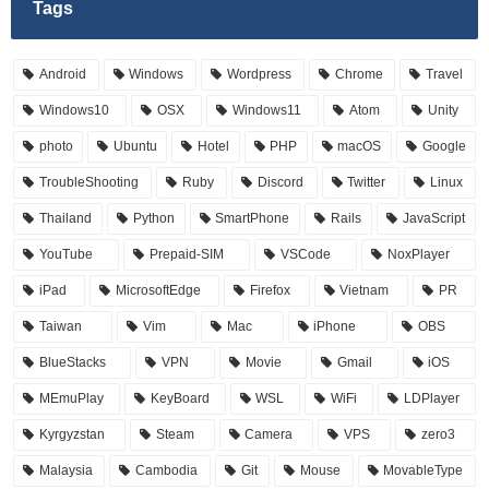
Tags
Android
Windows
Wordpress
Chrome
Travel
Windows10
OSX
Windows11
Atom
Unity
photo
Ubuntu
Hotel
PHP
macOS
Google
TroubleShooting
Ruby
Discord
Twitter
Linux
Thailand
Python
SmartPhone
Rails
JavaScript
YouTube
Prepaid-SIM
VSCode
NoxPlayer
iPad
MicrosoftEdge
Firefox
Vietnam
PR
Taiwan
Vim
Mac
iPhone
OBS
BlueStacks
VPN
Movie
Gmail
iOS
MEmuPlay
KeyBoard
WSL
WiFi
LDPlayer
Kyrgyzstan
Steam
Camera
VPS
zero3
Malaysia
Cambodia
Git
Mouse
MovableType