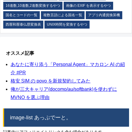
16進数,10進数,2進数変換するやつ
画像の EXIF を表示するやつ
国名とコードの一覧
複数言語による国名一覧
アプリ内通貨換算機
西暦和暦泰仏歴変換表
UNIX時間を変換するやつ
オススメ記事
あなたに寄り添う「Personal Agent」マカロン AI の紹
介 #PR
格安 SIM の povo を新規契約してみた
俺が三大キャリア(docomo/au/softbank)を使わずに
MVNO を選ぶ理由
image-list あっぷでーと。
記事内にアフィリエイトリンクを含む場合があります