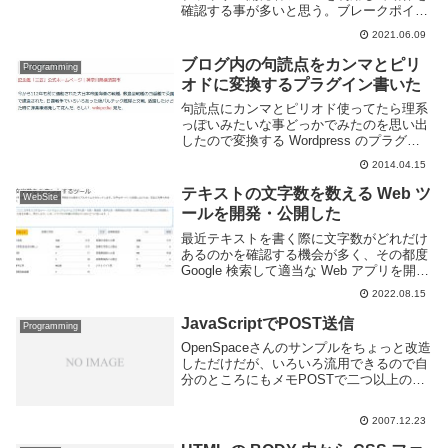
確認する事が多いと思う。ブレークポイン
トを指定してステップ実行したり、Vue や
2021.06.09
React 用のプラグインを入れればコンポー
ネントやモデルの状態を確...
ブログ内の句読点をカンマとピリ
Programming
オドに変換するプラグイン書いた
句読点にカンマとピリオド使ってたら理系
っぽいみたいな事どっかでみたのを思い出
したので変換する Wordpress のプラグイ
ン書いた。単純に表示するときに本文の
2014.04.15
「。」と「、」をそれぞれ「.」,「,」に変
換しているだけです。コードは以下の7
テキストの文字数を数える Web ツ
WebSite
行...
ールを開発・公開した
最近テキストを書く際に文字数がどれだけ
あるのかを確認する機会が多く、その都度
Google 検索して適当な Web アプリを開く
のが面倒になってきたので、自分で作るこ
2022.08.15
とにした。で、開発したのが以下の「文字
数をカウントするツール」だ。ページ内...
JavaScriptでPOST送信
Programming
OpenSpaceさんのサンプルをちょっと改造
しただけだが、いろいろ流用できるので自
分のところにもメモPOSTで二つ以上のデ
ータの送信方法しらなかったなんていわな
い。最近httpヘッダ見て無いなあ。
2007.12.23