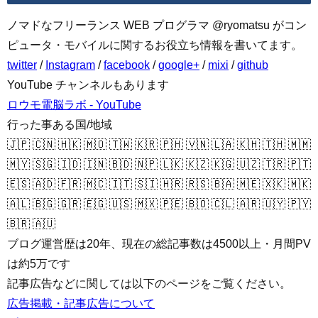
ノマドなフリーランス WEB プログラマ @ryomatsu がコン
ピュータ・モバイルに関するお役立ち情報を書いてます。
twitter
/
Instagram
/
facebook
/
google+
/
mixi
/
github
YouTube チャンネルもあります
ロウモ電脳ラボ - YouTube
行った事ある国/地域
🇯🇵 🇨🇳 🇭🇰 🇲🇴 🇹🇼 🇰🇷 🇵🇭 🇻🇳 🇱🇦 🇰🇭 🇹🇭 🇲🇲
🇲🇾 🇸🇬 🇮🇩 🇮🇳 🇧🇩 🇳🇵 🇱🇰 🇰🇿 🇰🇬 🇺🇿 🇹🇷 🇵🇹
🇪🇸 🇦🇩 🇫🇷 🇲🇨 🇮🇹 🇸🇮 🇭🇷 🇷🇸 🇧🇦 🇲🇪 🇽🇰 🇲🇰
🇦🇱 🇧🇬 🇬🇷 🇪🇬 🇺🇸 🇲🇽 🇵🇪 🇧🇴 🇨🇱 🇦🇷 🇺🇾 🇵🇾
🇧🇷 🇦🇺
ブログ運営歴は20年、現在の総記事数は4500以上・月間PV
は約5万です
記事広告などに関しては以下のページをご覧ください。
広告掲載・記事広告について