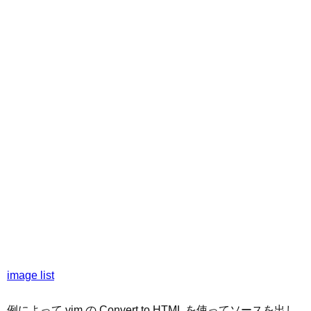
image list
例によって vim の Convert to HTML を使ってソースを出し