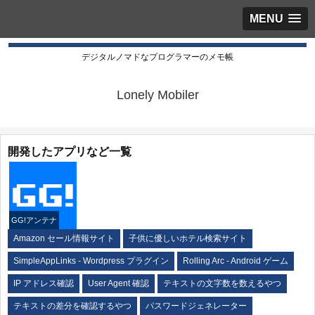
MENU
デジタルノマドなプログラマーのメモ帳
Lonely Mobiler
開発したアプリなど一覧
GG!アンテナ
Amazon セール情報サイト
子供に優しいホテル検索サイト
SimpleAppLinks - Wordpress プラグイン
Rolling Arc - Android ゲーム
IP アドレス確認
User Agent 確認
テキストの文字数を数えるやつ
テキストの差分を確認するやつ
パスワードジェネレーター