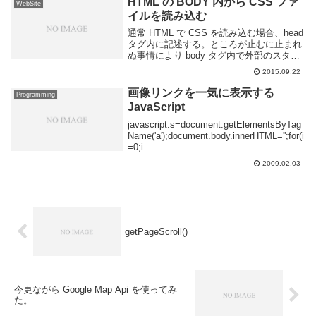
HTML の BODY 内から CSS ファ
WebSite
イルを読み込む
通常 HTML で CSS を読み込む場合、head
タグ内に記述する。ところが止むに止まれ
ぬ事情により body タグ内で外部のスタイ
ルシートを読み込みこむ必要がでてきた。
2015.09.22
具体的にいうと Wordpress のある投稿内
でのみ解説の為に外...
画像リンクを一気に表示する
Programming
JavaScript
javascript:s=document.getElementsByTag
Name('a');document.body.innerHTML='';for(i
=0;i
2009.02.03
getPageScroll()
今更ながら Google Map Api を使ってみ
た。