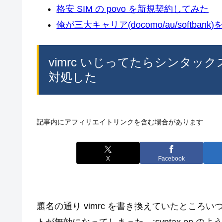
格安 SIM の povo を新規契約してみた
俺が三大キャリア(docomo/au/softban
vimrc いじってたらシンタ
対処した
記事内にアフィリエイトリンクを含む場合があります
X
Facebook
題名の通り vimrc を書き換えていたとこ