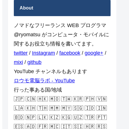
About
ノマドなフリーランス WEB プログラマ
@ryomatsu がコンピュータ・モバイルに
関するお役立ち情報を書いてます。
twitter
/
Instagram
/
facebook
/
google+
/
mixi
/
github
YouTube チャンネルもあります
ロウモ電脳ラボ - YouTube
行った事ある国/地域
🇯🇵 🇨🇳 🇭🇰 🇲🇴 🇹🇼 🇰🇷 🇵🇭 🇻🇳
🇱🇦 🇰🇭 🇹🇭 🇲🇲 🇲🇾 🇸🇬 🇮🇩 🇮🇳
🇧🇩 🇳🇵 🇱🇰 🇰🇿 🇰🇬 🇺🇿 🇹🇷 🇵🇹
🇪🇸 🇦🇩 🇫🇷 🇲🇨 🇮🇹 🇸🇮 🇭🇷 🇷🇸