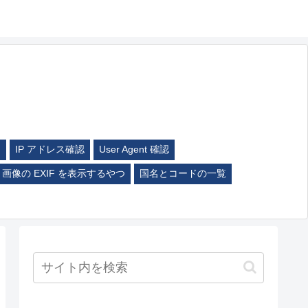
ム
IP アドレス確認
User Agent 確認
画像の EXIF を表示するやつ
国名とコードの一覧