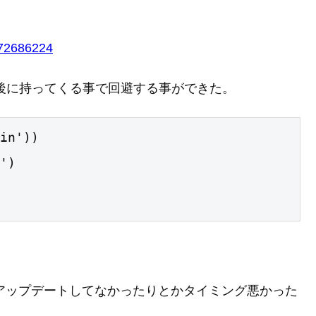
372686224
in より後に持ってくる事で回避する事ができた。
in'))

')

だがアップデートしてなかったりとかタイミング悪かった