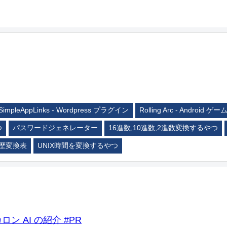
SimpleAppLinks - Wordpress プラグイン
Rolling Arc - Android ゲー
つ
パスワードジェネレーター
16進数,10進数,2進数変換するやつ
歴変換表
UNIX時間を変換するやつ
ロン AI の紹介 #PR