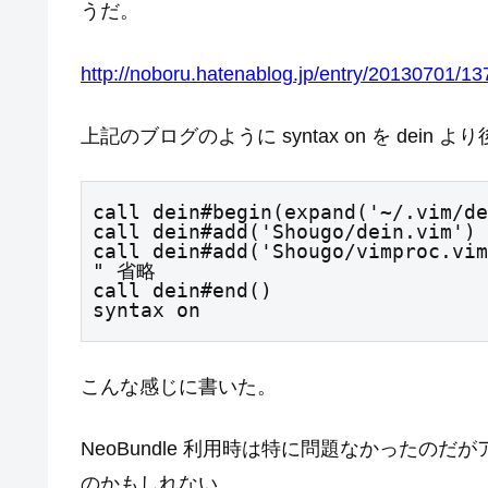
うだ。
http://noboru.hatenablog.jp/entry/20130701/1
上記のブログのように syntax on を de
call dein#begin(expand('~/.vim/de
call dein#add('Shougo/dein.vim')

call dein#add('Shougo/vimproc.vim
" 省略

call dein#end()

syntax on
こんな感じに書いた。
NeoBundle 利用時は特に問題なかったの
のかもしれない。