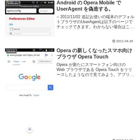
Android の Opera Mobile で
Software
UserAgent を偽造する。
-- 2011/11/02 追記お使いの端末のデフォル
トブラウザのUserAgentは以下のページで
チェックできます。わからない場合はここ
からコピペすると良いです。Xperia arc で
どのブラウザを常用しようかといろいろ試
してたら Op...
2011.04.26
Opera の新しくなったスマホ向け
Mobile
ブラウザ Opera Touch
Opera が新たにスマートフォン向けの
Web ブラウザである Opera Touch をリリ
ースしたようなので見てみよう。アプリの
説明文によると「Web検索を素早く行え
る」「片手でも快適に操作できる」という
のを売りにしているようだ。Op...