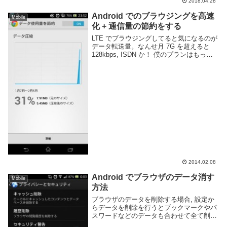
2018.04.28
Android でのブラウジングを高速
Mobile
化 + 通信量の節約をする
LTE でブラウジングしてると気になるのが
データ転送量。なんせ月 7G を超えると
128kbps, ISDN か！ 僕のプランはもっと
低くて 3G で制限です。実際そんなに使わ
ないんで良いんですけどね。というわけで
とても簡単にできる通信量...
2014.02.08
Android でブラウザのデータ消す
Mobile
方法
ブラウザのデータを削除する場合, 設定か
らデータを削除を行うとブックマークやパ
スワードなどのデータも合わせて全て削除
されてしまうのでアプリ内部の設定項目か