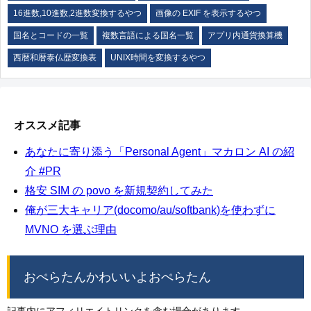
16進数,10進数,2進数変換するやつ
画像の EXIF を表示するやつ
国名とコードの一覧
複数言語による国名一覧
アプリ内通貨換算機
西暦和暦泰仏歴変換表
UNIX時間を変換するやつ
オススメ記事
あなたに寄り添う「Personal Agent」マカロン AI の紹
介 #PR
格安 SIM の povo を新規契約してみた
俺が三大キャリア(docomo/au/softbank)を使わずに
MVNO を選ぶ理由
おぺらたんかわいいよおぺらたん
記事内にアフィリエイトリンクを含む場合があります