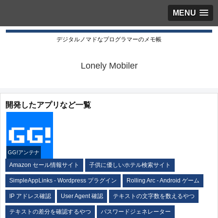
MENU
デジタルノマドなプログラマーのメモ帳
Lonely Mobiler
開発したアプリなど一覧
GG!アンテナ
Amazon セール情報サイト
子供に優しいホテル検索サイト
SimpleAppLinks - Wordpress プラグイン
Rolling Arc - Android ゲーム
IP アドレス確認
User Agent 確認
テキストの文字数を数えるやつ
テキストの差分を確認するやつ
パスワードジェネレーター