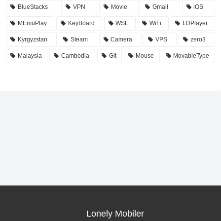
BlueStacks
VPN
Movie
Gmail
iOS
MEmuPlay
KeyBoard
WSL
WiFi
LDPlayer
Kyrgyzstan
Steam
Camera
VPS
zero3
Malaysia
Cambodia
Git
Mouse
MovableType
Lonely Mobiler