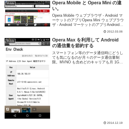
Opera Mobile と Opera Mini の違
Mobile
い。
Opera Mobile ウェブブラウザ - Android マ
ーケットのアプリOpera Mini ウェブブラウ
ザ - Android マーケットのアプリAndroid
端末向けの Opera は二種類用意されてい
2012.03.06
てどっちを選ぶべきかとい...
Opera Max を利用して Android
Mobile
の通信量を節約する
スマートフォン等のデータ通信時にどうし
ても気になるのが月々のデータ通信量制
限。MVNO も含めどのキャリアも月 1GB
から 7GB 程度の制限があり、それを超え
ると LTE 本来のスピードを利用できない
状態になります。Chrome や O...
2014.12.19