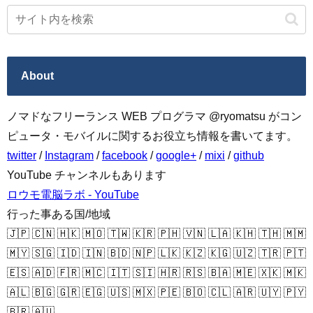
About
ノマドなフリーランス WEB プログラマ @ryomatsu がコン
ピュータ・モバイルに関するお役立ち情報を書いてます。
twitter
/
Instagram
/
facebook
/
google+
/
mixi
/
github
YouTube チャンネルもあります
ロウモ電脳ラボ - YouTube
行った事ある国/地域
🇯🇵 🇨🇳 🇭🇰 🇲🇴 🇹🇼 🇰🇷 🇵🇭 🇻🇳 🇱🇦 🇰🇭 🇹🇭 🇲🇲
🇲🇾 🇸🇬 🇮🇩 🇮🇳 🇧🇩 🇳🇵 🇱🇰 🇰🇿 🇰🇬 🇺🇿 🇹🇷 🇵🇹
🇪🇸 🇦🇩 🇫🇷 🇲🇨 🇮🇹 🇸🇮 🇭🇷 🇷🇸 🇧🇦 🇲🇪 🇽🇰 🇲🇰
🇦🇱 🇧🇬 🇬🇷 🇪🇬 🇺🇸 🇲🇽 🇵🇪 🇧🇴 🇨🇱 🇦🇷 🇺🇾 🇵🇾
🇧🇷 🇦🇺