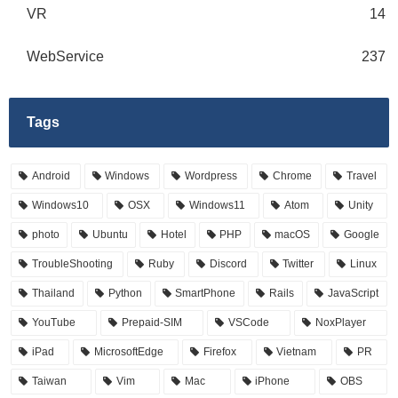
VR
14
WebService
237
Tags
Android
Windows
Wordpress
Chrome
Travel
Windows10
OSX
Windows11
Atom
Unity
photo
Ubuntu
Hotel
PHP
macOS
Google
TroubleShooting
Ruby
Discord
Twitter
Linux
Thailand
Python
SmartPhone
Rails
JavaScript
YouTube
Prepaid-SIM
VSCode
NoxPlayer
iPad
MicrosoftEdge
Firefox
Vietnam
PR
Taiwan
Vim
Mac
iPhone
OBS