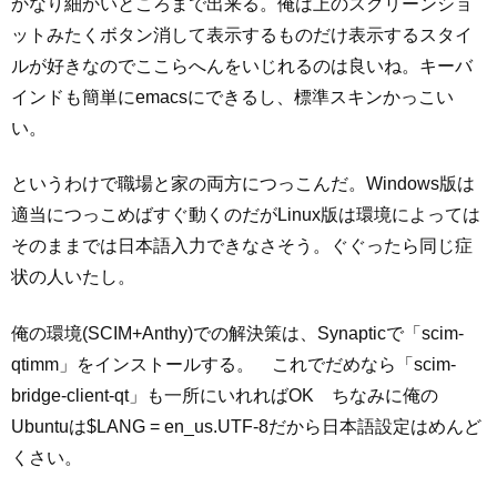
かなり細かいところまで出来る。俺は上のスクリーンショ
ットみたくボタン消して表示するものだけ表示するスタイ
ルが好きなのでここらへんをいじれるのは良いね。キーバ
インドも簡単にemacsにできるし、標準スキンかっこい
い。
というわけで職場と家の両方につっこんだ。Windows版は
適当につっこめばすぐ動くのだがLinux版は環境によっては
そのままでは日本語入力できなさそう。ぐぐったら同じ症
状の人いたし。
俺の環境(SCIM+Anthy)での解決策は、Synapticで「scim-
qtimm」をインストールする。 これでだめなら「scim-
bridge-client-qt」も一所にいれればOK ちなみに俺の
Ubuntuは$LANG = en_us.UTF-8だから日本語設定はめんど
くさい。