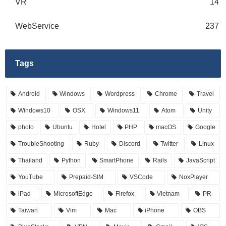
VR
14
WebService
237
Tags
Android
Windows
Wordpress
Chrome
Travel
Windows10
OSX
Windows11
Atom
Unity
photo
Ubuntu
Hotel
PHP
macOS
Google
TroubleShooting
Ruby
Discord
Twitter
Linux
Thailand
Python
SmartPhone
Rails
JavaScript
YouTube
Prepaid-SIM
VSCode
NoxPlayer
iPad
MicrosoftEdge
Firefox
Vietnam
PR
Taiwan
Vim
Mac
iPhone
OBS