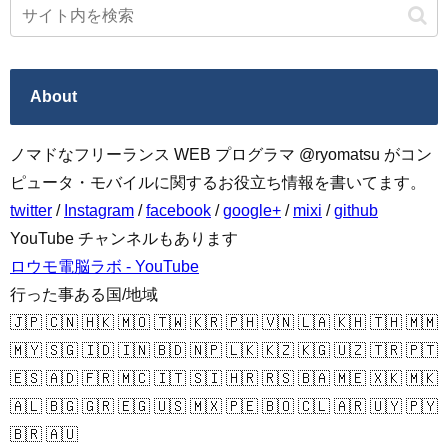
About
ノマドなフリーランス WEB プログラマ @ryomatsu がコン
ピュータ・モバイルに関するお役立ち情報を書いてます。
twitter
/
Instagram
/
facebook
/
google+
/
mixi
/
github
YouTube チャンネルもあります
ロウモ電脳ラボ - YouTube
行った事ある国/地域
🇯🇵 🇨🇳 🇭🇰 🇲🇴 🇹🇼 🇰🇷 🇵🇭 🇻🇳 🇱🇦 🇰🇭 🇹🇭 🇲🇲
🇲🇾 🇸🇬 🇮🇩 🇮🇳 🇧🇩 🇳🇵 🇱🇰 🇰🇿 🇰🇬 🇺🇿 🇹🇷 🇵🇹
🇪🇸 🇦🇩 🇫🇷 🇲🇨 🇮🇹 🇸🇮 🇭🇷 🇷🇸 🇧🇦 🇲🇪 🇽🇰 🇲🇰
🇦🇱 🇧🇬 🇬🇷 🇪🇬 🇺🇸 🇲🇽 🇵🇪 🇧🇴 🇨🇱 🇦🇷 🇺🇾 🇵🇾
🇧🇷 🇦🇺