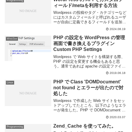
Programming
ィールド/metaを利用する方法
Wordpress の投稿やタグ・カテゴリーなど
にはカスタムフィールドと呼ばれるユーザ
ーが自由に定義できるフィールドを追加す
ることができる。通常は投稿画面やタグ編
2024.08.19
集画面などから設定するが、デフォルトで
は REST API で扱うことはできな...
PHP の設定を WordPress の管理
WebSite
画面で書き換えるプラグイン
Custom PHP Settings
Wordpress で Web サイトを構築する際、
PHP の設定を変更する機会もあると思
う。通常であれば apache の設定ファイル
や php.ini, .htaccess ファイルを編集して
2019.06.18
設定を変更することができる。しかし、設
定を変...
PHP で Class 'DOMDocument'
Linux
not found とエラーが出たので対
処した
Wordpress で作成した Web サイトをセッ
トアップしてたところ、以下のようなエラ
ーが発生した。PHP で DOMDocument が
無いという場合は大抵 php-dom か php-
2020.03.07
xml あたりをインストールすると解決す
る。サー...
Zend_Cache を使ってみた。
Programming