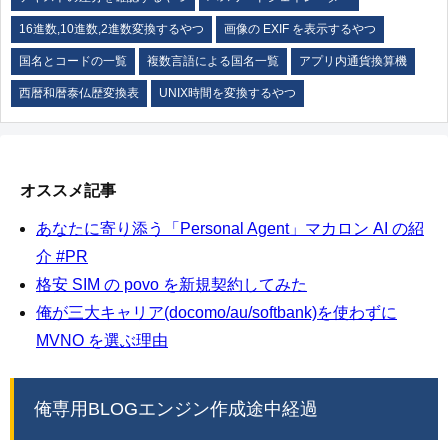
16進数,10進数,2進数変換するやつ
画像の EXIF を表示するやつ
国名とコードの一覧
複数言語による国名一覧
アプリ内通貨換算機
西暦和暦泰仏歴変換表
UNIX時間を変換するやつ
オススメ記事
あなたに寄り添う「Personal Agent」マカロン AI の紹
介 #PR
格安 SIM の povo を新規契約してみた
俺が三大キャリア(docomo/au/softbank)を使わずに
MVNO を選ぶ理由
俺専用BLOGエンジン作成途中経過