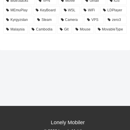
BlueStacks
VPN
Movie
Gmail
iOS
MEmuPlay
KeyBoard
WSL
WiFi
LDPlayer
Kyrgyzstan
Steam
Camera
VPS
zero3
Malaysia
Cambodia
Git
Mouse
MovableType
Lonely Mobiler