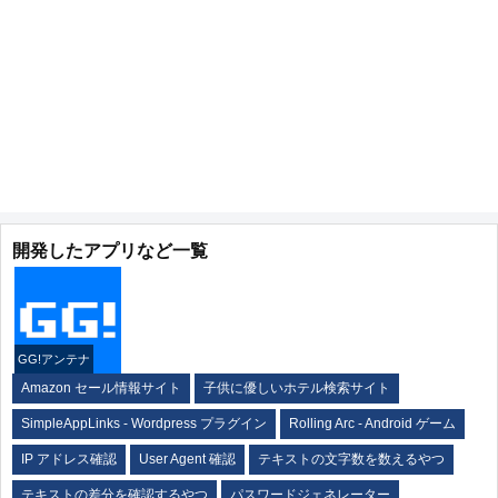
開発したアプリなど一覧
GG!アンテナ
Amazon セール情報サイト
子供に優しいホテル検索サイト
SimpleAppLinks - Wordpress プラグイン
Rolling Arc - Android ゲーム
IP アドレス確認
User Agent 確認
テキストの文字数を数えるやつ
テキストの差分を確認するやつ
パスワードジェネレーター