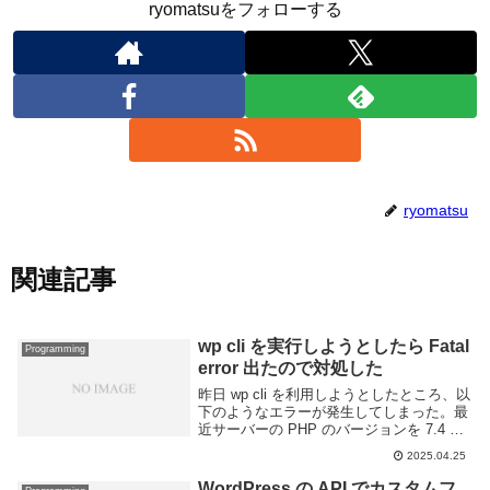
ryomatsuをフォローする
ryomatsu
関連記事
wp cli を実行しようとしたら Fatal
Programming
error 出たので対処した
昨日 wp cli を利用しようとしたところ、以
下のようなエラーが発生してしまった。最
近サーバーの PHP のバージョンを 7.4 か
ら 8.4 にアップグレードしたことが原因だ
2025.04.25
ろう。wp cli もアップデートしなければな
らない。wp c...
WordPress の API でカスタムフ