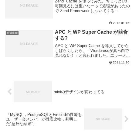
Zend_Cache を使ってみた。ちょっとDB
毎回見るには重いなーって処理があったの
で Zend Framework についてくる
Zend_Cache を使用してキャッシュさせて
みた。とりあえず使ってみる。キャッシュ
2012.01.15
のタイプはファイルを...
APC と WP Super Cache が競合
WebSite
する?
APC と WP Super Cache を導入してから
しばらくしたら、「Wordpressが真っ白で
見れない！」と言われました。エラーメッ
セージも何も出ないっぽい。なんぞ？とち
2011.11.30
ょっと調べた。エラーメッセージが出ない
のは単に wp-conf...
mixiのデザインが変わってる
「MySQL，PostgreSQLとFirebirdの性能を
ユーザー会メンバーが徹底比較，判明し
た"意外な結果”」