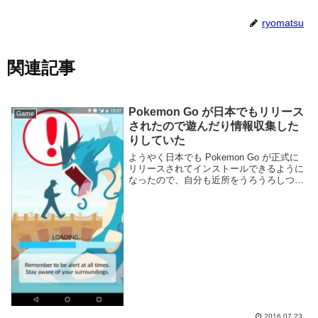
ryomatsu
関連記事
Pokemon Go が日本でもリリース
Game
されたので遊んだり情報収集した
りしていた
ようやく日本でも Pokemon Go が正式に
リリースされてインストールできるように
なったので、自分も近所をうろうろしつつ
早速遊んでみた。さっそく歩きまわってい
たらレア度が高いらしいハクリューが手に
入った。幸先良いね。始める際に読むと良
さ...
2016.07.23