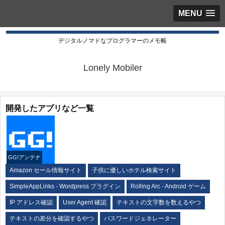
MENU
デジタルノマドなプログラマーのメモ帳
Lonely Mobiler
開発したアプリなど一覧
GG!アンテナ
Amazon セール情報サイト
子供に優しいホテル検索サイト
SimpleAppLinks - Wordpress プラグイン
Rolling Arc - Android ゲーム
IP アドレス確認
User Agent 確認
テキストの文字数を数えるやつ
テキストの差分を確認するやつ
パスワードジェネレーター