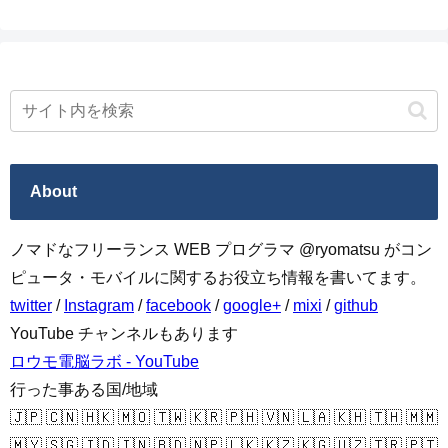
About
ノマドなフリーランス WEB プログラマ @ryomatsu がコン
ピュータ・モバイルに関するお役立ち情報を書いてます。
twitter
/
Instagram
/
facebook
/
google+
/
mixi
/
github
YouTube チャンネルもあります
ロウモ電脳ラボ - YouTube
行った事ある国/地域
🇯🇵 🇨🇳 🇭🇰 🇲🇴 🇹🇼 🇰🇷 🇵🇭 🇻🇳 🇱🇦 🇰🇭 🇹🇭 🇲🇲
🇲🇾 🇸🇬 🇮🇩 🇮🇳 🇧🇩 🇳🇵 🇱🇰 🇰🇿 🇰🇬 🇺🇿 🇹🇷 🇵🇹