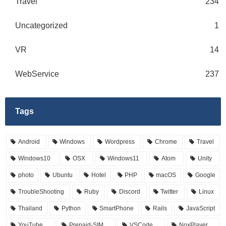
Travel
234
Uncategorized
1
VR
14
WebService
237
Tags
Android
Windows
Wordpress
Chrome
Travel
Windows10
OSX
Windows11
Atom
Unity
photo
Ubuntu
Hotel
PHP
macOS
Google
TroubleShooting
Ruby
Discord
Twitter
Linux
Thailand
Python
SmartPhone
Rails
JavaScript
YouTube
Prepaid-SIM
VSCode
NoxPlayer