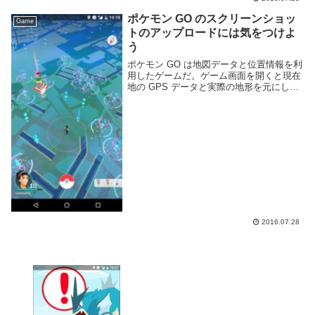
ポケモン GO のスクリーンショッ
Game
トのアップロードには気をつけよ
う
ポケモン GO は地図データと位置情報を利
用したゲームだ。ゲーム画面を開くと現在
地の GPS データと実際の地形を元にした
画面が表示される。地図ではあるが地名や
店等は表示されない。パズドラレーダーと
違い GPS の座標も表示されない。おま
け...
2016.07.28