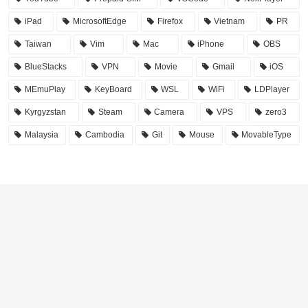
iPad
MicrosoftEdge
Firefox
Vietnam
PR
Taiwan
Vim
Mac
iPhone
OBS
BlueStacks
VPN
Movie
Gmail
iOS
MEmuPlay
KeyBoard
WSL
WiFi
LDPlayer
Kyrgyzstan
Steam
Camera
VPS
zero3
Malaysia
Cambodia
Git
Mouse
MovableType