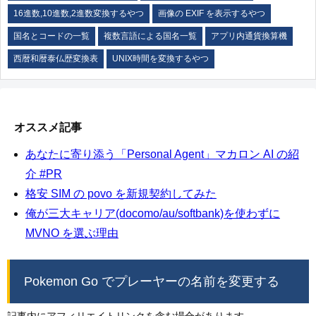
16進数,10進数,2進数変換するやつ
画像の EXIF を表示するやつ
国名とコードの一覧
複数言語による国名一覧
アプリ内通貨換算機
西暦和暦泰仏歴変換表
UNIX時間を変換するやつ
オススメ記事
あなたに寄り添う「Personal Agent」マカロン AI の紹
介 #PR
格安 SIM の povo を新規契約してみた
俺が三大キャリア(docomo/au/softbank)を使わずに
MVNO を選ぶ理由
Pokemon Go でプレーヤーの名前を変更する
記事内にアフィリエイトリンクを含む場合があります