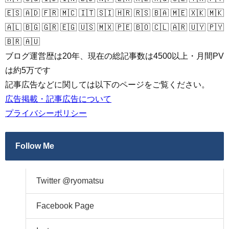
🇪🇸 🇦🇩 🇫🇷 🇲🇨 🇮🇹 🇸🇮 🇭🇷 🇷🇸 🇧🇦 🇲🇪 🇽🇰 🇲🇰
🇦🇱 🇧🇬 🇬🇷 🇪🇬 🇺🇸 🇲🇽 🇵🇪 🇧🇴 🇨🇱 🇦🇷 🇺🇾 🇵🇾
🇧🇷 🇦🇺
ブログ運営歴は20年、現在の総記事数は4500以上・月間PV
は約5万です
記事広告などに関しては以下のページをご覧ください。
広告掲載・記事広告について
プライバシーポリシー
Follow Me
Twitter @ryomatsu
Facebook Page