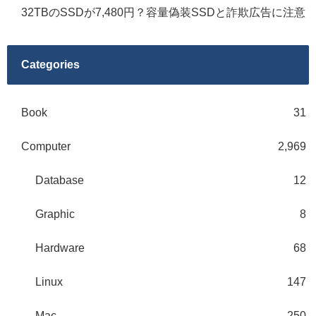
32TBのSSDが7,480円？容量偽装SSDと詐欺広告に注意
Categories
Book
31
Computer
2,969
Database
12
Graphic
8
Hardware
68
Linux
147
Mac
250