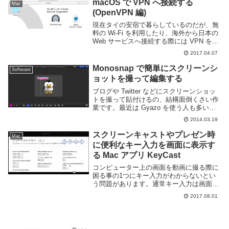
macOS で VPN へ接続する
Mac
(OpenVPN 編)
現在タイの安宿で暮らしているのだが、無
料の Wi-Fi を利用したり、海外から日本の
Web サービスへ接続する際には VPN を利
用すると良い。軽く調べてみた所、今自分
2017.04.07
が利用している macOS で VPN を利用す
るには L2TP ov...
Monosnap で簡単にスクリーンシ
Software
ョットを撮って編集する
ブログや Twitter などにスクリーンショッ
トを撮って貼付けるの、結構面倒くさい作
業です。最近は Gyazo を使う人も多いで
すがシンプルすぎてちょっとした編集もで
2014.03.19
きない。かといって画像編集ソフトを使う
のも大げさすぎる。というわけで便利...
スクリーンキャストやプレゼン時
Mac
に便利なキー入力を画面に表示す
る Mac アプリ KeyCast
コンピューター上の画面を動画に撮る際に
困る事の1つにキー入力がわからないとい
う問題があります。通常キー入力は画面に
表示されない為、どういう操作を行ってい
2017.08.01
るのかがわかりにくいです。Mac を利用し
ているのであれば KeyCast というアプ
リ...