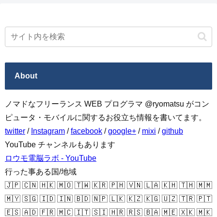
About
ノマドなフリーランス WEB プログラマ @ryomatsu がコン
ピュータ・モバイルに関するお役立ち情報を書いてます。
twitter
/
Instagram
/
facebook
/
google+
/
mixi
/
github
YouTube チャンネルもあります
ロウモ電脳ラボ - YouTube
行った事ある国/地域
🇯🇵 🇨🇳 🇭🇰 🇲🇴 🇹🇼 🇰🇷 🇵🇭 🇻🇳 🇱🇦 🇰🇭 🇹🇭 🇲🇲
🇲🇾 🇸🇬 🇮🇩 🇮🇳 🇧🇩 🇳🇵 🇱🇰 🇰🇿 🇰🇬 🇺🇿 🇹🇷 🇵🇹
🇪🇸 🇦🇩 🇫🇷 🇲🇨 🇮🇹 🇸🇮 🇭🇷 🇷🇸 🇧🇦 🇲🇪 🇽🇰 🇲🇰