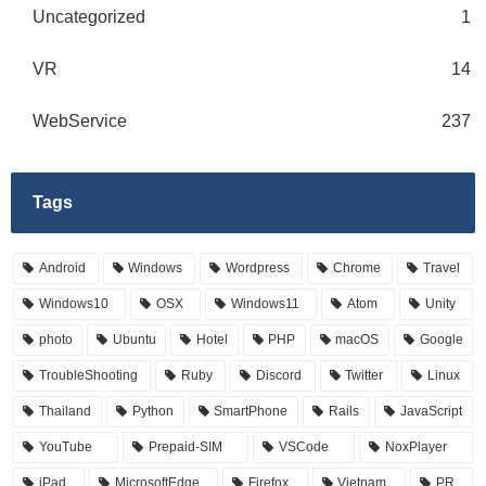
Uncategorized
1
VR
14
WebService
237
Tags
Android
Windows
Wordpress
Chrome
Travel
Windows10
OSX
Windows11
Atom
Unity
photo
Ubuntu
Hotel
PHP
macOS
Google
TroubleShooting
Ruby
Discord
Twitter
Linux
Thailand
Python
SmartPhone
Rails
JavaScript
YouTube
Prepaid-SIM
VSCode
NoxPlayer
iPad
MicrosoftEdge
Firefox
Vietnam
PR