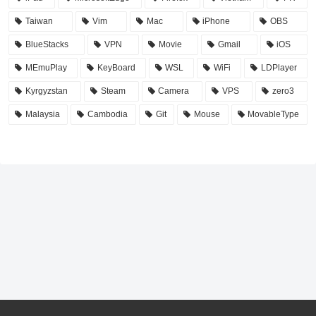
Taiwan
Vim
Mac
iPhone
OBS
BlueStacks
VPN
Movie
Gmail
iOS
MEmuPlay
KeyBoard
WSL
WiFi
LDPlayer
Kyrgyzstan
Steam
Camera
VPS
zero3
Malaysia
Cambodia
Git
Mouse
MovableType