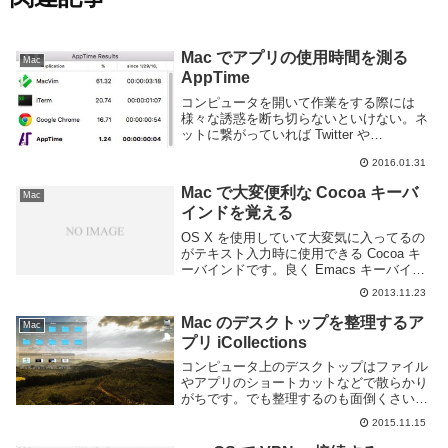
Mac でアプリの使用時間を測る
Mac
AppTime
コンピュータを開いて作業をする際には
様々な誘惑を断ち切らないといけない。ネ
ットに繋がっていれば Twitter や
Facebook、ニュースサイトなどをダラダ
2016.01.31
ラと見続けるかもしれないし、ゲームが入
っていればそれをプレイするかもしれな
Mac で大変便利な Cocoa キーバ
Mac
い。音...
インドを覚える
OS X を使用していて大変気に入ってるの
がテキスト入力時に使用できる Cocoa キ
ーバインドです。良く Emacs キーバイン
ドとか言われるアレです。正式名称なんて
2013.11.23
いうんだろう。名前はなんでもいいや、と
にかくこれを覚えるとテキスト編集が...
Mac のデスクトップを整理するア
Mac
プリ iCollections
コンピュータ上のデスクトップはファイル
やアプリのショートカットなどで散らかり
がちです。でも整理するのも面倒くさいで
す。iCollections というアプリを利用すれ
2015.11.15
ばデスクトップを簡単に見やすく整理する
事ができます。このアプリを起動すれば...