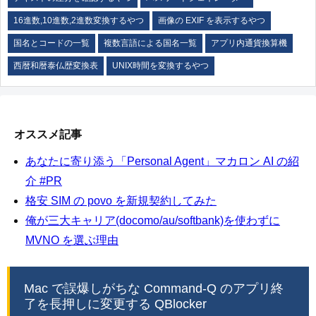
16進数,10進数,2進数変換するやつ
画像の EXIF を表示するやつ
国名とコードの一覧
複数言語による国名一覧
アプリ内通貨換算機
西暦和暦泰仏歴変換表
UNIX時間を変換するやつ
オススメ記事
あなたに寄り添う「Personal Agent」マカロン AI の紹
介 #PR
格安 SIM の povo を新規契約してみた
俺が三大キャリア(docomo/au/softbank)を使わずに
MVNO を選ぶ理由
Mac で誤爆しがちな Command-Q のアプリ終
了を長押しに変更する QBlocker