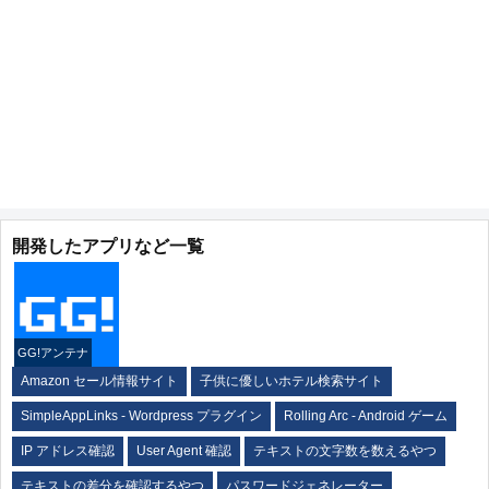
開発したアプリなど一覧
GG!アンテナ
Amazon セール情報サイト
子供に優しいホテル検索サイト
SimpleAppLinks - Wordpress プラグイン
Rolling Arc - Android ゲーム
IP アドレス確認
User Agent 確認
テキストの文字数を数えるやつ
テキストの差分を確認するやつ
パスワードジェネレーター