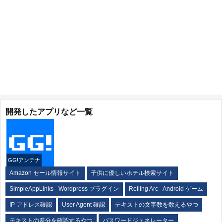
開発したアプリなど一覧
GG!アンテナ
Amazon セール情報サイト
子供に優しいホテル検索サイト
SimpleAppLinks - Wordpress プラグイン
Rolling Arc - Android ゲーム
IP アドレス確認
User Agent 確認
テキストの文字数を数えるやつ
テキストの差分を確認するやつ
パスワードジェネレーター