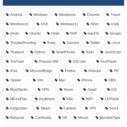
Android
Windows
Wordpress
Chrome
Travel
Windows10
OSX
Windows11
Atom
Unity
photo
Ubuntu
Hotel
PHP
macOS
Google
TroubleShooting
Ruby
Discord
Twitter
Linux
Thailand
Python
SmartPhone
Rails
JavaScript
YouTube
Prepaid-SIM
VSCode
NoxPlayer
iPad
MicrosoftEdge
Firefox
Vietnam
PR
Taiwan
Vim
Mac
iPhone
OBS
BlueStacks
VPN
Movie
Gmail
iOS
MEmuPlay
KeyBoard
WSL
WiFi
LDPlayer
Kyrgyzstan
Steam
Camera
VPS
zero3
Malaysia
Cambodia
Git
Mouse
MovableType