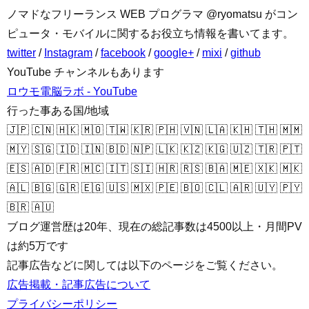
ノマドなフリーランス WEB プログラマ @ryomatsu がコン
ピュータ・モバイルに関するお役立ち情報を書いてます。
twitter
/
Instagram
/
facebook
/
google+
/
mixi
/
github
YouTube チャンネルもあります
ロウモ電脳ラボ - YouTube
行った事ある国/地域
🇯🇵 🇨🇳 🇭🇰 🇲🇴 🇹🇼 🇰🇷 🇵🇭 🇻🇳 🇱🇦 🇰🇭 🇹🇭 🇲🇲
🇲🇾 🇸🇬 🇮🇩 🇮🇳 🇧🇩 🇳🇵 🇱🇰 🇰🇿 🇰🇬 🇺🇿 🇹🇷 🇵🇹
🇪🇸 🇦🇩 🇫🇷 🇲🇨 🇮🇹 🇸🇮 🇭🇷 🇷🇸 🇧🇦 🇲🇪 🇽🇰 🇲🇰
🇦🇱 🇧🇬 🇬🇷 🇪🇬 🇺🇸 🇲🇽 🇵🇪 🇧🇴 🇨🇱 🇦🇷 🇺🇾 🇵🇾
🇧🇷 🇦🇺
ブログ運営歴は20年、現在の総記事数は4500以上・月間PV
は約5万です
記事広告などに関しては以下のページをご覧ください。
広告掲載・記事広告について
プライバシーポリシー