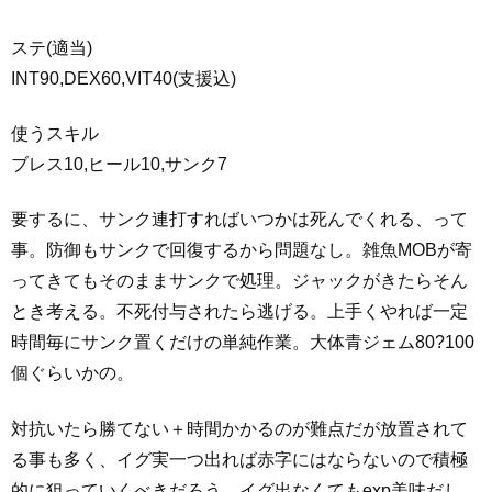
ステ(適当)
INT90,DEX60,VIT40(支援込)
使うスキル
ブレス10,ヒール10,サンク7
要するに、サンク連打すればいつかは死んでくれる、って
事。防御もサンクで回復するから問題なし。雑魚MOBが寄
ってきてもそのままサンクで処理。ジャックがきたらそん
とき考える。不死付与されたら逃げる。上手くやれば一定
時間毎にサンク置くだけの単純作業。大体青ジェム80?100
個ぐらいかの。
対抗いたら勝てない＋時間かかるのが難点だが放置されて
る事も多く、イグ実一つ出れば赤字にはならないので積極
的に狙っていくべきだろう。イグ出なくてもexp美味だし。