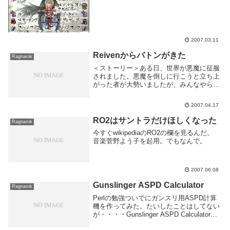
2007.03.11
Reivenからバトンがきた
Ragnarok
＜ストーリー＞ある日、世界が悪魔に征服
されました。悪魔を倒しに行こうと立ち上
がった者が大勢いましたが、みんなやられ
てしまいました。その事実を知った他の者
達は、戦意を失ってしまいました。そんな
2007.04.17
中、悪魔に立ち向かおうとしている者がい
ます。それは...
RO2はサントラだけほしくなった
Ragnarok
今すぐwikipediaのRO2の欄を見るんだ。
音楽菅野よう子を起用。でもなんで。
2007.06.08
Gunslinger ASPD Calculator
Ragnarok
Perlの勉強ついでにガンスリ用ASPD計算
機を作ってみた。たいしたことはしてない
が・・・・Gunslinger ASPD Calculator多
分計算式はあってる。問題なのは使い勝手