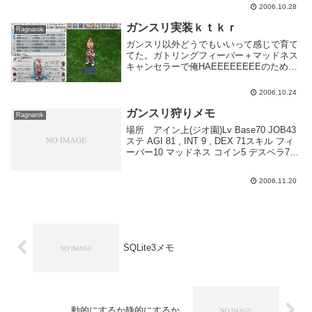
がえらい悪いこと。最低でもフォームの内
2006.10.28
容保存できないと使...
ガンスリ実装ｋｔｋｒ
Ragnarok
ガンスリ以外どうでもいいって感じで育て
てた。ガトリングフィーバー＋マッドネス
キャンセラーで俺HAEEEEEEEEのために
がんばる。ステはこの後２極風味に育てて
行く予定。狩場はポリン島→将軍様→ジオ
2006.10.24
で。しかし弾少ねぇなあ・・・
ガンスリ狩りメモ
Ragnarok
場所 アイン上(ジオ園)Lv Base70 JOB43
ステ AGI 81 , INT 9 , DEX 71スキル フィ
ーバー10 マッドネス コイン5 デスペラ7
チェーン7 シングル5装備 +7DKbガリスン
+6ドリフター バレットあと...
2006.11.20
SQLite3メモ
動的にするか静的にするか。