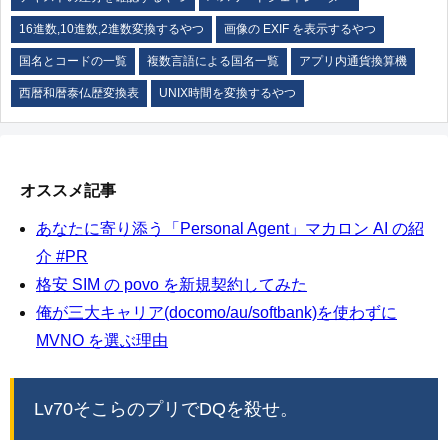
16進数,10進数,2進数変換するやつ
画像の EXIF を表示するやつ
国名とコードの一覧
複数言語による国名一覧
アプリ内通貨換算機
西暦和暦泰仏歴変換表
UNIX時間を変換するやつ
オススメ記事
あなたに寄り添う「Personal Agent」マカロン AI の紹
介 #PR
格安 SIM の povo を新規契約してみた
俺が三大キャリア(docomo/au/softbank)を使わずに
MVNO を選ぶ理由
Lv70そこらのプリでDQを殺せ。